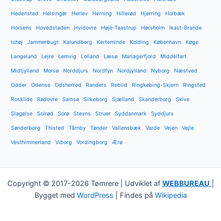
Hedensted
Helsingør
Herlev
Herning
Hillerød
Hjørring
Holbæk
Horsens
Hovedstaden
Hvidovre
Høje-Taastrup
Hørsholm
Ikast-Brande
Ishøj
Jammerbugt
Kalundborg
Kerteminde
Kolding
København
Køge
Langeland
Lejre
Lemvig
Lolland
Læsø
Mariagerfjord
Middelfart
Midtjylland
Morsø
Norddjurs
Nordfyn
Nordjylland
Nyborg
Næstved
Odder
Odense
Odsherred
Randers
Rebild
Ringkøbing-Skjern
Ringsted
Roskilde
Rødovre
Samsø
Silkeborg
Sjælland
Skanderborg
Skive
Slagelse
Solrød
Sorø
Stevns
Struer
Syddanmark
Syddjurs
Sønderborg
Thisted
Tårnby
Tønder
Vallensbæk
Varde
Vejen
Vejle
Vesthimmerland
Viborg
Vordingborg
Ærø
Copyright © 2017-2026 Tømrere | Udviklet af
WEBBUREAU
|
Bygget med
WordPress
| Findes på
Wikipedia