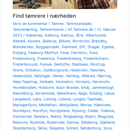
Find tømrere i nærheden
Skriv en kommentar
/
Tømrer
,
Tømrerarbejde
,
Tømrerlærling
,
Tømrermester
/ Af
Tømrere.dk
/
12. februar
2023
/
Aabenraa
,
Aalborg
,
Aarhus
,
Ærø
,
Albertslund
,
Allerød
,
Assens
,
Ballerup
,
Billund
,
Bornholm
,
Brøndby
,
Brønderslev
,
Byggeprojekt
,
Danmark
,
DIY
,
Dragør
,
Egedal
,
Esbjerg
,
Faaborg-Midtfyn
,
Fanø
,
Favrskov
,
Faxe
,
Fredensborg
,
Fredericia
,
Frederiksberg
,
Frederikshavn
,
Frederikssund
,
Furesø
,
Gentofte
,
Gladsaxe
,
Glostrup
,
Greve
,
Gribskov
,
Guldborgsund
,
Haderslev
,
Halsnæs
,
Hedensted
,
Helsingør
,
Herlev
,
Herning
,
Hillerød
,
Hjørring
,
Høje-Taastrup
,
Holbæk
,
Holstebro
,
Horsens
,
Hørsholm
,
Hovedstaden
,
Hvidovre
,
Ikast-Brande
,
Ishøj
,
Jammerbugt
,
Kalundborg
,
Kerteminde
,
København
,
Køge
,
Kolding
,
Læsø
,
Langeland
,
Lejre
,
Lemvig
,
Lolland
,
Lyngby-Taarbæk
,
Mariagerfjord
,
Middelfart
,
Midtjylland
,
Morsø
,
Næstved
,
Norddjurs
,
Nordfyn
,
Nordjylland
,
Nyborg
,
Odder
,
Odense
,
Odsherred
,
Randers
,
Rebild
,
Ringkøbing-Skjern
,
Ringsted
,
Rødovre
,
Roskilde
,
Rudersdal
,
Samsø
,
Silkeborg
,
Sjælland
,
Skanderborg
,
Skive
,
Slagelse
,
Solrød
,
Sønderborg
,
Sorø
,