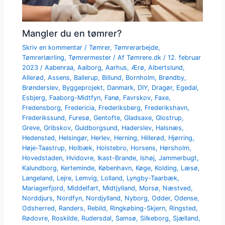
Mangler du en tømrer?
Skriv en kommentar
/
Tømrer
,
Tømrerarbejde
,
Tømrerlærling
,
Tømrermester
/ Af
Tømrere.dk
/
12. februar
2023
/
Aabenraa
,
Aalborg
,
Aarhus
,
Ærø
,
Albertslund
,
Allerød
,
Assens
,
Ballerup
,
Billund
,
Bornholm
,
Brøndby
,
Brønderslev
,
Byggeprojekt
,
Danmark
,
DIY
,
Dragør
,
Egedal
,
Esbjerg
,
Faaborg-Midtfyn
,
Fanø
,
Favrskov
,
Faxe
,
Fredensborg
,
Fredericia
,
Frederiksberg
,
Frederikshavn
,
Frederikssund
,
Furesø
,
Gentofte
,
Gladsaxe
,
Glostrup
,
Greve
,
Gribskov
,
Guldborgsund
,
Haderslev
,
Halsnæs
,
Hedensted
,
Helsingør
,
Herlev
,
Herning
,
Hillerød
,
Hjørring
,
Høje-Taastrup
,
Holbæk
,
Holstebro
,
Horsens
,
Hørsholm
,
Hovedstaden
,
Hvidovre
,
Ikast-Brande
,
Ishøj
,
Jammerbugt
,
Kalundborg
,
Kerteminde
,
København
,
Køge
,
Kolding
,
Læsø
,
Langeland
,
Lejre
,
Lemvig
,
Lolland
,
Lyngby-Taarbæk
,
Mariagerfjord
,
Middelfart
,
Midtjylland
,
Morsø
,
Næstved
,
Norddjurs
,
Nordfyn
,
Nordjylland
,
Nyborg
,
Odder
,
Odense
,
Odsherred
,
Randers
,
Rebild
,
Ringkøbing-Skjern
,
Ringsted
,
Rødovre
,
Roskilde
,
Rudersdal
,
Samsø
,
Silkeborg
,
Sjælland
,