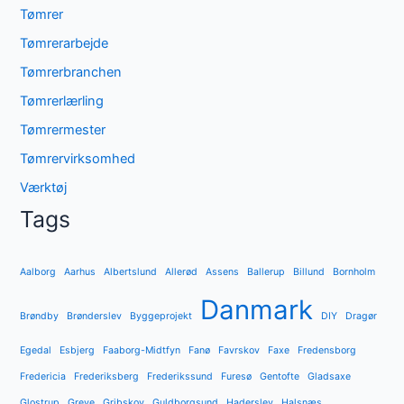
Tømrer
Tømrerarbejde
Tømrerbranchen
Tømrerlærling
Tømrermester
Tømrervirksomhed
Værktøj
Tags
Aalborg
Aarhus
Albertslund
Allerød
Assens
Ballerup
Billund
Bornholm
Danmark
Brøndby
Brønderslev
Byggeprojekt
DIY
Dragør
Egedal
Esbjerg
Faaborg-Midtfyn
Fanø
Favrskov
Faxe
Fredensborg
Fredericia
Frederiksberg
Frederikssund
Furesø
Gentofte
Gladsaxe
Glostrup
Greve
Gribskov
Guldborgsund
Haderslev
Halsnæs