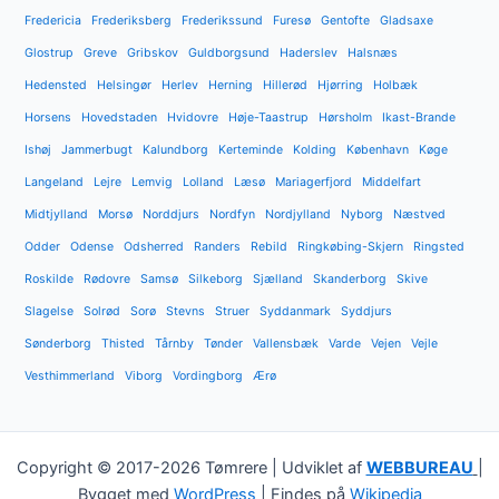
Fredericia
Frederiksberg
Frederikssund
Furesø
Gentofte
Gladsaxe
Glostrup
Greve
Gribskov
Guldborgsund
Haderslev
Halsnæs
Hedensted
Helsingør
Herlev
Herning
Hillerød
Hjørring
Holbæk
Horsens
Hovedstaden
Hvidovre
Høje-Taastrup
Hørsholm
Ikast-Brande
Ishøj
Jammerbugt
Kalundborg
Kerteminde
Kolding
København
Køge
Langeland
Lejre
Lemvig
Lolland
Læsø
Mariagerfjord
Middelfart
Midtjylland
Morsø
Norddjurs
Nordfyn
Nordjylland
Nyborg
Næstved
Odder
Odense
Odsherred
Randers
Rebild
Ringkøbing-Skjern
Ringsted
Roskilde
Rødovre
Samsø
Silkeborg
Sjælland
Skanderborg
Skive
Slagelse
Solrød
Sorø
Stevns
Struer
Syddanmark
Syddjurs
Sønderborg
Thisted
Tårnby
Tønder
Vallensbæk
Varde
Vejen
Vejle
Vesthimmerland
Viborg
Vordingborg
Ærø
Copyright © 2017-2026 Tømrere | Udviklet af
WEBBUREAU
|
Bygget med
WordPress
| Findes på
Wikipedia