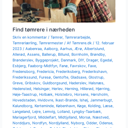
Find tømrere i nærheden
Skriv en kommentar
/
Tømrer
,
Tømrerarbejde
,
Tømrerlærling
,
Tømrermester
/ Af
Tømrere.dk
/
12. februar
2023
/
Aabenraa
,
Aalborg
,
Aarhus
,
Ærø
,
Albertslund
,
Allerød
,
Assens
,
Ballerup
,
Billund
,
Bornholm
,
Brøndby
,
Brønderslev
,
Byggeprojekt
,
Danmark
,
DIY
,
Dragør
,
Egedal
,
Esbjerg
,
Faaborg-Midtfyn
,
Fanø
,
Favrskov
,
Faxe
,
Fredensborg
,
Fredericia
,
Frederiksberg
,
Frederikshavn
,
Frederikssund
,
Furesø
,
Gentofte
,
Gladsaxe
,
Glostrup
,
Greve
,
Gribskov
,
Guldborgsund
,
Haderslev
,
Halsnæs
,
Hedensted
,
Helsingør
,
Herlev
,
Herning
,
Hillerød
,
Hjørring
,
Høje-Taastrup
,
Holbæk
,
Holstebro
,
Horsens
,
Hørsholm
,
Hovedstaden
,
Hvidovre
,
Ikast-Brande
,
Ishøj
,
Jammerbugt
,
Kalundborg
,
Kerteminde
,
København
,
Køge
,
Kolding
,
Læsø
,
Langeland
,
Lejre
,
Lemvig
,
Lolland
,
Lyngby-Taarbæk
,
Mariagerfjord
,
Middelfart
,
Midtjylland
,
Morsø
,
Næstved
,
Norddjurs
,
Nordfyn
,
Nordjylland
,
Nyborg
,
Odder
,
Odense
,