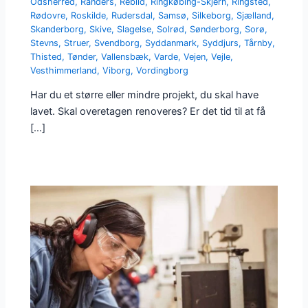
Odsherred
,
Randers
,
Rebild
,
Ringkøbing-Skjern
,
Ringsted
,
Rødovre
,
Roskilde
,
Rudersdal
,
Samsø
,
Silkeborg
,
Sjælland
,
Skanderborg
,
Skive
,
Slagelse
,
Solrød
,
Sønderborg
,
Sorø
,
Stevns
,
Struer
,
Svendborg
,
Syddanmark
,
Syddjurs
,
Tårnby
,
Thisted
,
Tønder
,
Vallensbæk
,
Varde
,
Vejen
,
Vejle
,
Vesthimmerland
,
Viborg
,
Vordingborg
Har du et større eller mindre projekt, du skal have
lavet. Skal overetagen renoveres? Er det tid til at få
[…]