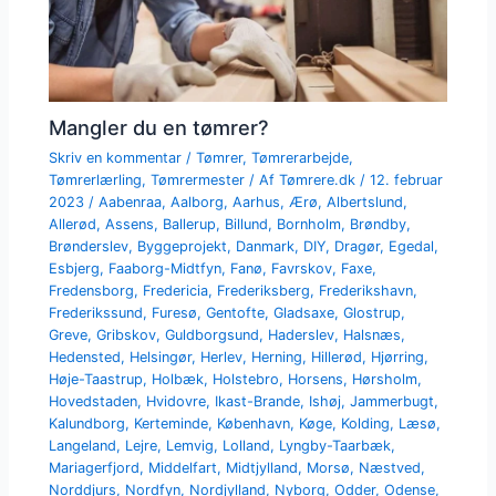
Mangler du en tømrer?
Skriv en kommentar
/
Tømrer
,
Tømrerarbejde
,
Tømrerlærling
,
Tømrermester
/ Af
Tømrere.dk
/
12. februar
2023
/
Aabenraa
,
Aalborg
,
Aarhus
,
Ærø
,
Albertslund
,
Allerød
,
Assens
,
Ballerup
,
Billund
,
Bornholm
,
Brøndby
,
Brønderslev
,
Byggeprojekt
,
Danmark
,
DIY
,
Dragør
,
Egedal
,
Esbjerg
,
Faaborg-Midtfyn
,
Fanø
,
Favrskov
,
Faxe
,
Fredensborg
,
Fredericia
,
Frederiksberg
,
Frederikshavn
,
Frederikssund
,
Furesø
,
Gentofte
,
Gladsaxe
,
Glostrup
,
Greve
,
Gribskov
,
Guldborgsund
,
Haderslev
,
Halsnæs
,
Hedensted
,
Helsingør
,
Herlev
,
Herning
,
Hillerød
,
Hjørring
,
Høje-Taastrup
,
Holbæk
,
Holstebro
,
Horsens
,
Hørsholm
,
Hovedstaden
,
Hvidovre
,
Ikast-Brande
,
Ishøj
,
Jammerbugt
,
Kalundborg
,
Kerteminde
,
København
,
Køge
,
Kolding
,
Læsø
,
Langeland
,
Lejre
,
Lemvig
,
Lolland
,
Lyngby-Taarbæk
,
Mariagerfjord
,
Middelfart
,
Midtjylland
,
Morsø
,
Næstved
,
Norddjurs
,
Nordfyn
,
Nordjylland
,
Nyborg
,
Odder
,
Odense
,