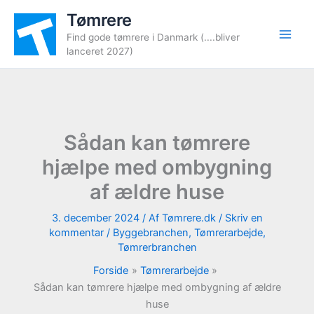
Gå
Tømrere
til
Find gode tømrere i Danmark (....bliver
indholdet
lanceret 2027)
Sådan kan tømrere
hjælpe med ombygning
af ældre huse
3. december 2024
/ Af
Tømrere.dk
/
Skriv en
kommentar
/
Byggebranchen
,
Tømrerarbejde
,
Tømrerbranchen
Forside
Tømrerarbejde
Sådan kan tømrere hjælpe med ombygning af ældre
huse