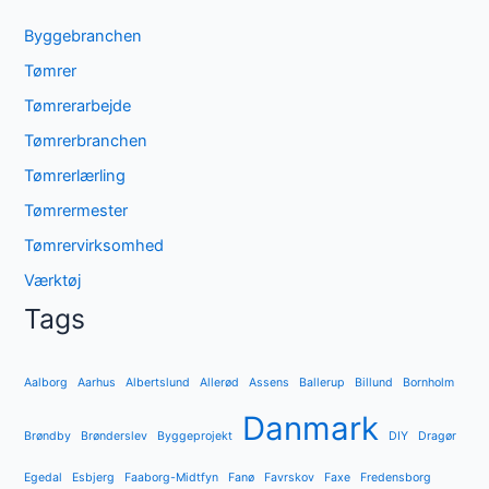
Byggebranchen
Tømrer
Tømrerarbejde
Tømrerbranchen
Tømrerlærling
Tømrermester
Tømrervirksomhed
Værktøj
Tags
Aalborg
Aarhus
Albertslund
Allerød
Assens
Ballerup
Billund
Bornholm
Danmark
Brøndby
Brønderslev
Byggeprojekt
DIY
Dragør
Egedal
Esbjerg
Faaborg-Midtfyn
Fanø
Favrskov
Faxe
Fredensborg