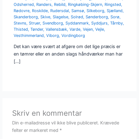
Odsherred
,
Randers
,
Rebild
,
Ringkøbing-Skjern
,
Ringsted
,
Rødovre
,
Roskilde
,
Rudersdal
,
Samsø
,
Silkeborg
,
Sjælland
,
Skanderborg
,
Skive
,
Slagelse
,
Solrød
,
Sønderborg
,
Sorø
,
Stevns
,
Struer
,
Svendborg
,
Syddanmark
,
Syddjurs
,
Tårnby
,
Thisted
,
Tønder
,
Vallensbæk
,
Varde
,
Vejen
,
Vejle
,
Vesthimmerland
,
Viborg
,
Vordingborg
Det kan være svært at afgøre om det lige præcis er
en tømrer eller en anden slags håndværker man har
[…]
Skriv en kommentar
Din e-mailadresse vil ikke blive publiceret.
Krævede
felter er markeret med
*