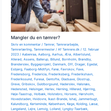
Mangler du en tømrer?
Skriv en kommentar
/
Tømrer
,
Tømrerarbejde
,
Tømrerlærling
,
Tømrermester
/ Af
Tømrere.dk
/
12. februar
2023
/
Aabenraa
,
Aalborg
,
Aarhus
,
Ærø
,
Albertslund
,
Allerød
,
Assens
,
Ballerup
,
Billund
,
Bornholm
,
Brøndby
,
Brønderslev
,
Byggeprojekt
,
Danmark
,
DIY
,
Dragør
,
Egedal
,
Esbjerg
,
Faaborg-Midtfyn
,
Fanø
,
Favrskov
,
Faxe
,
Fredensborg
,
Fredericia
,
Frederiksberg
,
Frederikshavn
,
Frederikssund
,
Furesø
,
Gentofte
,
Gladsaxe
,
Glostrup
,
Greve
,
Gribskov
,
Guldborgsund
,
Haderslev
,
Halsnæs
,
Hedensted
,
Helsingør
,
Herlev
,
Herning
,
Hillerød
,
Hjørring
,
Høje-Taastrup
,
Holbæk
,
Holstebro
,
Horsens
,
Hørsholm
,
Hovedstaden
,
Hvidovre
,
Ikast-Brande
,
Ishøj
,
Jammerbugt
,
Kalundborg
,
Kerteminde
,
København
,
Køge
,
Kolding
,
Læsø
,
Langeland
,
Lejre
,
Lemvig
,
Lolland
,
Lyngby-Taarbæk
,