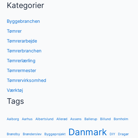
Kategorier
Byggebranchen
Tømrer
Tømrerarbejde
Tømrerbranchen
Tømrerlærling
Tømrermester
Tømrervirksomhed
Værktøj
Tags
Aalborg
Aarhus
Albertslund
Allerød
Assens
Ballerup
Billund
Bornholm
Danmark
Brøndby
Brønderslev
Byggeprojekt
DIY
Dragør