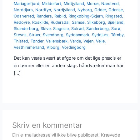
Mariagerfjord
,
Middelfart
,
Midtjylland
,
Morsø
,
Næstved
,
Norddjurs
,
Nordfyn
,
Nordjylland
,
Nyborg
,
Odder
,
Odense
,
Odsherred
,
Randers
,
Rebild
,
Ringkøbing-Skjern
,
Ringsted
,
Rødovre
,
Roskilde
,
Rudersdal
,
Samsø
,
Silkeborg
,
Sjælland
,
Skanderborg
,
Skive
,
Slagelse
,
Solrød
,
Sønderborg
,
Sorø
,
Stevns
,
Struer
,
Svendborg
,
Syddanmark
,
Syddjurs
,
Tårnby
,
Thisted
,
Tønder
,
Vallensbæk
,
Varde
,
Vejen
,
Vejle
,
Vesthimmerland
,
Viborg
,
Vordingborg
Det kan være svært at afgøre om det lige præcis er
en tømrer eller en anden slags håndværker man har
[…]
Skriv en kommentar
Din e-mailadresse vil ikke blive publiceret.
Krævede