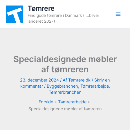
Gå
Tømrere
til
Find gode tømrere i Danmark (....bliver
indholdet
lanceret 2027)
Specialdesignede møbler
af tømreren
23. december 2024
/ Af
Tømrere.dk
/
Skriv en
kommentar
/
Byggebranchen
,
Tømrerarbejde
,
Tømrerbranchen
Forside
Tømrerarbejde
Specialdesignede møbler af tømreren