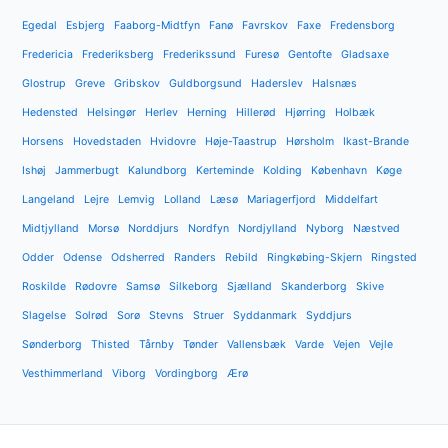
Egedal
Esbjerg
Faaborg-Midtfyn
Fanø
Favrskov
Faxe
Fredensborg
Fredericia
Frederiksberg
Frederikssund
Furesø
Gentofte
Gladsaxe
Glostrup
Greve
Gribskov
Guldborgsund
Haderslev
Halsnæs
Hedensted
Helsingør
Herlev
Herning
Hillerød
Hjørring
Holbæk
Horsens
Hovedstaden
Hvidovre
Høje-Taastrup
Hørsholm
Ikast-Brande
Ishøj
Jammerbugt
Kalundborg
Kerteminde
Kolding
København
Køge
Langeland
Lejre
Lemvig
Lolland
Læsø
Mariagerfjord
Middelfart
Midtjylland
Morsø
Norddjurs
Nordfyn
Nordjylland
Nyborg
Næstved
Odder
Odense
Odsherred
Randers
Rebild
Ringkøbing-Skjern
Ringsted
Roskilde
Rødovre
Samsø
Silkeborg
Sjælland
Skanderborg
Skive
Slagelse
Solrød
Sorø
Stevns
Struer
Syddanmark
Syddjurs
Sønderborg
Thisted
Tårnby
Tønder
Vallensbæk
Varde
Vejen
Vejle
Vesthimmerland
Viborg
Vordingborg
Ærø