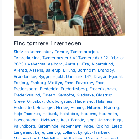
Find tømrere i nærheden
Skriv en kommentar
/
Tømrer
,
Tømrerarbejde
,
Tømrerlærling
,
Tømrermester
/ Af
Tømrere.dk
/
12. februar
2023
/
Aabenraa
,
Aalborg
,
Aarhus
,
Ærø
,
Albertslund
,
Allerød
,
Assens
,
Ballerup
,
Billund
,
Bornholm
,
Brøndby
,
Brønderslev
,
Byggeprojekt
,
Danmark
,
DIY
,
Dragør
,
Egedal
,
Esbjerg
,
Faaborg-Midtfyn
,
Fanø
,
Favrskov
,
Faxe
,
Fredensborg
,
Fredericia
,
Frederiksberg
,
Frederikshavn
,
Frederikssund
,
Furesø
,
Gentofte
,
Gladsaxe
,
Glostrup
,
Greve
,
Gribskov
,
Guldborgsund
,
Haderslev
,
Halsnæs
,
Hedensted
,
Helsingør
,
Herlev
,
Herning
,
Hillerød
,
Hjørring
,
Høje-Taastrup
,
Holbæk
,
Holstebro
,
Horsens
,
Hørsholm
,
Hovedstaden
,
Hvidovre
,
Ikast-Brande
,
Ishøj
,
Jammerbugt
,
Kalundborg
,
Kerteminde
,
København
,
Køge
,
Kolding
,
Læsø
,
Langeland
,
Lejre
,
Lemvig
,
Lolland
,
Lyngby-Taarbæk
,
Mariagerfjord
,
Middelfart
,
Midtjylland
,
Morsø
,
Næstved
,