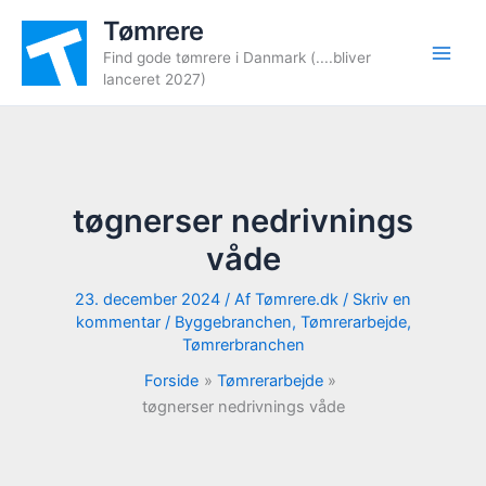
Gå
Tømrere
til
Find gode tømrere i Danmark (....bliver
indholdet
lanceret 2027)
tøgnerser nedrivnings
våde
23. december 2024
/ Af
Tømrere.dk
/
Skriv en
kommentar
/
Byggebranchen
,
Tømrerarbejde
,
Tømrerbranchen
Forside
Tømrerarbejde
tøgnerser nedrivnings våde