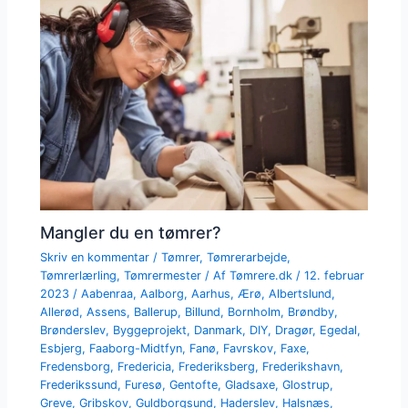
Mangler du en tømrer?
Skriv en kommentar
/
Tømrer
,
Tømrerarbejde
,
Tømrerlærling
,
Tømrermester
/ Af
Tømrere.dk
/
12. februar
2023
/
Aabenraa
,
Aalborg
,
Aarhus
,
Ærø
,
Albertslund
,
Allerød
,
Assens
,
Ballerup
,
Billund
,
Bornholm
,
Brøndby
,
Brønderslev
,
Byggeprojekt
,
Danmark
,
DIY
,
Dragør
,
Egedal
,
Esbjerg
,
Faaborg-Midtfyn
,
Fanø
,
Favrskov
,
Faxe
,
Fredensborg
,
Fredericia
,
Frederiksberg
,
Frederikshavn
,
Frederikssund
,
Furesø
,
Gentofte
,
Gladsaxe
,
Glostrup
,
Greve
,
Gribskov
,
Guldborgsund
,
Haderslev
,
Halsnæs
,