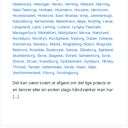
Hedensted
,
Helsingør
,
Herlev
,
Herning
,
Hillerød
,
Hjørring
,
Høje-Taastrup
,
Holbæk
,
Holstebro
,
Horsens
,
Hørsholm
,
Hovedstaden
,
Hvidovre
,
Ikast-Brande
,
Ishøj
,
Jammerbugt
,
Kalundborg
,
Kerteminde
,
København
,
Køge
,
Kolding
,
Læsø
,
Langeland
,
Lejre
,
Lemvig
,
Lolland
,
Lyngby-Taarbæk
,
Mariagerfjord
,
Middelfart
,
Midtjylland
,
Morsø
,
Næstved
,
Norddjurs
,
Nordfyn
,
Nordjylland
,
Nyborg
,
Odder
,
Odense
,
Odsherred
,
Randers
,
Rebild
,
Ringkøbing-Skjern
,
Ringsted
,
Rødovre
,
Roskilde
,
Rudersdal
,
Samsø
,
Silkeborg
,
Sjælland
,
Skanderborg
,
Skive
,
Slagelse
,
Solrød
,
Sønderborg
,
Sorø
,
Stevns
,
Struer
,
Svendborg
,
Syddanmark
,
Syddjurs
,
Tårnby
,
Thisted
,
Tønder
,
Vallensbæk
,
Varde
,
Vejen
,
Vejle
,
Vesthimmerland
,
Viborg
,
Vordingborg
Det kan være svært at afgøre om det lige præcis er
en tømrer eller en anden slags håndværker man har
[…]