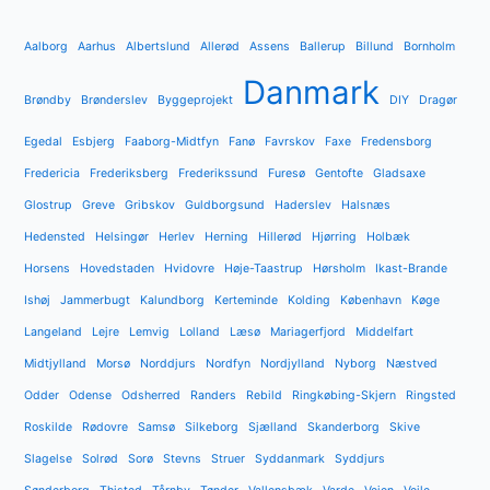
Aalborg
Aarhus
Albertslund
Allerød
Assens
Ballerup
Billund
Bornholm
Danmark
Brøndby
Brønderslev
Byggeprojekt
DIY
Dragør
Egedal
Esbjerg
Faaborg-Midtfyn
Fanø
Favrskov
Faxe
Fredensborg
Fredericia
Frederiksberg
Frederikssund
Furesø
Gentofte
Gladsaxe
Glostrup
Greve
Gribskov
Guldborgsund
Haderslev
Halsnæs
Hedensted
Helsingør
Herlev
Herning
Hillerød
Hjørring
Holbæk
Horsens
Hovedstaden
Hvidovre
Høje-Taastrup
Hørsholm
Ikast-Brande
Ishøj
Jammerbugt
Kalundborg
Kerteminde
Kolding
København
Køge
Langeland
Lejre
Lemvig
Lolland
Læsø
Mariagerfjord
Middelfart
Midtjylland
Morsø
Norddjurs
Nordfyn
Nordjylland
Nyborg
Næstved
Odder
Odense
Odsherred
Randers
Rebild
Ringkøbing-Skjern
Ringsted
Roskilde
Rødovre
Samsø
Silkeborg
Sjælland
Skanderborg
Skive
Slagelse
Solrød
Sorø
Stevns
Struer
Syddanmark
Syddjurs