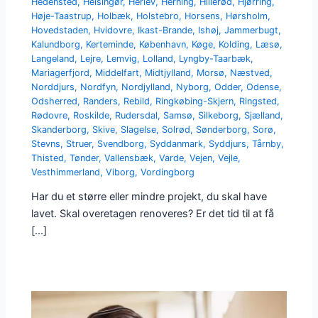
Hedensted
,
Helsingør
,
Herlev
,
Herning
,
Hillerød
,
Hjørring
,
Høje-Taastrup
,
Holbæk
,
Holstebro
,
Horsens
,
Hørsholm
,
Hovedstaden
,
Hvidovre
,
Ikast-Brande
,
Ishøj
,
Jammerbugt
,
Kalundborg
,
Kerteminde
,
København
,
Køge
,
Kolding
,
Læsø
,
Langeland
,
Lejre
,
Lemvig
,
Lolland
,
Lyngby-Taarbæk
,
Mariagerfjord
,
Middelfart
,
Midtjylland
,
Morsø
,
Næstved
,
Norddjurs
,
Nordfyn
,
Nordjylland
,
Nyborg
,
Odder
,
Odense
,
Odsherred
,
Randers
,
Rebild
,
Ringkøbing-Skjern
,
Ringsted
,
Rødovre
,
Roskilde
,
Rudersdal
,
Samsø
,
Silkeborg
,
Sjælland
,
Skanderborg
,
Skive
,
Slagelse
,
Solrød
,
Sønderborg
,
Sorø
,
Stevns
,
Struer
,
Svendborg
,
Syddanmark
,
Syddjurs
,
Tårnby
,
Thisted
,
Tønder
,
Vallensbæk
,
Varde
,
Vejen
,
Vejle
,
Vesthimmerland
,
Viborg
,
Vordingborg
Har du et større eller mindre projekt, du skal have
lavet. Skal overetagen renoveres? Er det tid til at få
[…]