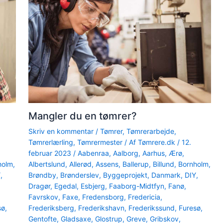
Mangler du en tømrer?
Skriv en kommentar
/
Tømrer
,
Tømrerarbejde
,
Tømrerlærling
,
Tømrermester
/ Af
Tømrere.dk
/
12.
februar 2023
/
Aabenraa
,
Aalborg
,
Aarhus
,
Ærø
,
holm
,
Albertslund
,
Allerød
,
Assens
,
Ballerup
,
Billund
,
Bornholm
,
Y
,
Brøndby
,
Brønderslev
,
Byggeprojekt
,
Danmark
,
DIY
,
Dragør
,
Egedal
,
Esbjerg
,
Faaborg-Midtfyn
,
Fanø
,
Favrskov
,
Faxe
,
Fredensborg
,
Fredericia
,
sø
,
Frederiksberg
,
Frederikshavn
,
Frederikssund
,
Furesø
,
Gentofte
,
Gladsaxe
,
Glostrup
,
Greve
,
Gribskov
,