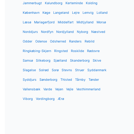
Jammerbugt
Kalundborg
Kerteminde
Kolding
København
Køge
Langeland
Lejre
Lemvig
Lolland
Læsø
Mariagerfjord
Middelfart
Midtjylland
Morsø
Norddjurs
Nordfyn
Nordjylland
Nyborg
Næstved
Odder
Odense
Odsherred
Randers
Rebild
Ringkøbing-Skjern
Ringsted
Roskilde
Rødovre
Samsø
Silkeborg
Sjælland
Skanderborg
Skive
Slagelse
Solrød
Sorø
Stevns
Struer
Syddanmark
Syddjurs
Sønderborg
Thisted
Tårnby
Tønder
Vallensbæk
Varde
Vejen
Vejle
Vesthimmerland
Viborg
Vordingborg
Ærø