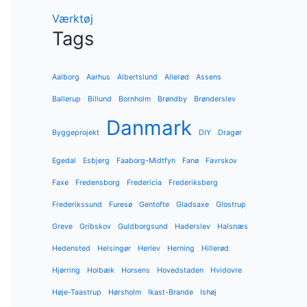
Værktøj
Tags
Aalborg
Aarhus
Albertslund
Allerød
Assens
Ballerup
Billund
Bornholm
Brøndby
Brønderslev
Danmark
Byggeprojekt
DIY
Dragør
Egedal
Esbjerg
Faaborg-Midtfyn
Fanø
Favrskov
Faxe
Fredensborg
Fredericia
Frederiksberg
Frederikssund
Furesø
Gentofte
Gladsaxe
Glostrup
Greve
Gribskov
Guldborgsund
Haderslev
Halsnæs
Hedensted
Helsingør
Herlev
Herning
Hillerød
Hjørring
Holbæk
Horsens
Hovedstaden
Hvidovre
Høje-Taastrup
Hørsholm
Ikast-Brande
Ishøj