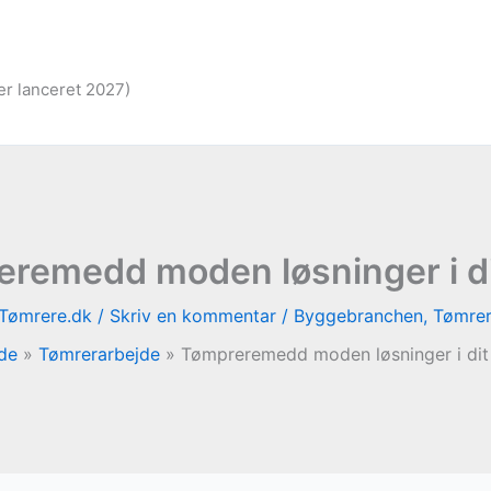
er lanceret 2027)
remedd moden løsninger i d
Tømrere.dk
/
Skriv en kommentar
/
Byggebranchen
,
Tømrer
ide
Tømrerarbejde
Tømpreremedd moden løsninger i dit