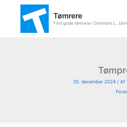
Gå
til
Tømrere
indholdet
Find gode tømrere i Danmark (....bliv
Tømpre
25. december 2024
/ Af
Fors