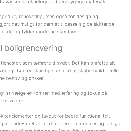
f avanceret teknologi og bæredygtige materialer.
yggeri og renovering, men også for design og
gjort det muligt for dem at tilpasse sig de skiftende
de, der opfylder moderne standarder.
l boligrenovering
tjenester, som tømrere tilbyder. Det kan omfatte alt
vering. Tømrere kan hjælpe med at skabe funktionelle
dine behov og ønsker.
tigt at vælge en tømrer med erfaring og fokus på
n forvente:
økkenelementer og layout for bedre funktionalitet.
ng af badeværelset med moderne materialer og design.
eparation af gulvbelægning for et friskt udseende.