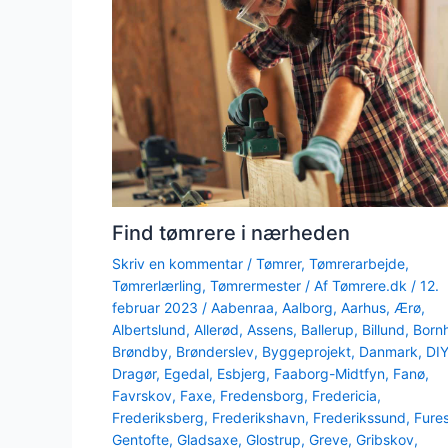
Find tømrere i nærheden
Skriv en kommentar
/
Tømrer
,
Tømrerarbejde
,
Tømrerlærling
,
Tømrermester
/ Af
Tømrere.dk
/
12.
februar 2023
/
Aabenraa
,
Aalborg
,
Aarhus
,
Ærø
,
Albertslund
,
Allerød
,
Assens
,
Ballerup
,
Billund
,
Born
Brøndby
,
Brønderslev
,
Byggeprojekt
,
Danmark
,
DI
Dragør
,
Egedal
,
Esbjerg
,
Faaborg-Midtfyn
,
Fanø
,
Favrskov
,
Faxe
,
Fredensborg
,
Fredericia
,
Frederiksberg
,
Frederikshavn
,
Frederikssund
,
Fure
Gentofte
,
Gladsaxe
,
Glostrup
,
Greve
,
Gribskov
,