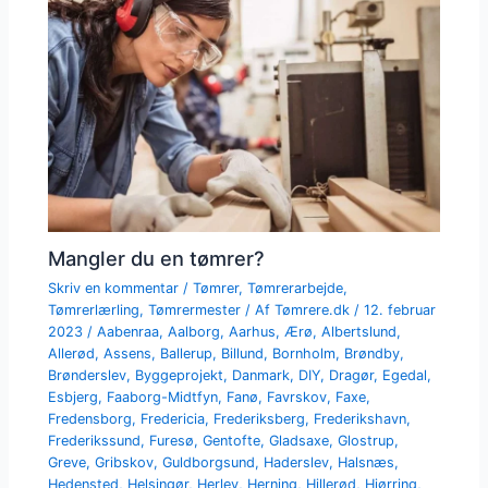
Mangler du en tømrer?
Skriv en kommentar
/
Tømrer
,
Tømrerarbejde
,
Tømrerlærling
,
Tømrermester
/ Af
Tømrere.dk
/
12. februar
2023
/
Aabenraa
,
Aalborg
,
Aarhus
,
Ærø
,
Albertslund
,
Allerød
,
Assens
,
Ballerup
,
Billund
,
Bornholm
,
Brøndby
,
Brønderslev
,
Byggeprojekt
,
Danmark
,
DIY
,
Dragør
,
Egedal
,
Esbjerg
,
Faaborg-Midtfyn
,
Fanø
,
Favrskov
,
Faxe
,
Fredensborg
,
Fredericia
,
Frederiksberg
,
Frederikshavn
,
Frederikssund
,
Furesø
,
Gentofte
,
Gladsaxe
,
Glostrup
,
Greve
,
Gribskov
,
Guldborgsund
,
Haderslev
,
Halsnæs
,
Hedensted
,
Helsingør
,
Herlev
,
Herning
,
Hillerød
,
Hjørring
,