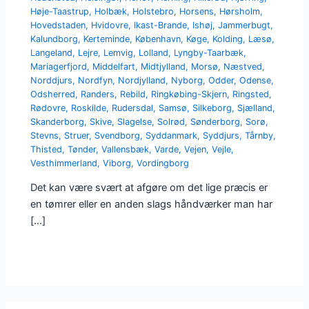
Høje-Taastrup
,
Holbæk
,
Holstebro
,
Horsens
,
Hørsholm
,
Hovedstaden
,
Hvidovre
,
Ikast-Brande
,
Ishøj
,
Jammerbugt
,
Kalundborg
,
Kerteminde
,
København
,
Køge
,
Kolding
,
Læsø
,
Langeland
,
Lejre
,
Lemvig
,
Lolland
,
Lyngby-Taarbæk
,
Mariagerfjord
,
Middelfart
,
Midtjylland
,
Morsø
,
Næstved
,
Norddjurs
,
Nordfyn
,
Nordjylland
,
Nyborg
,
Odder
,
Odense
,
Odsherred
,
Randers
,
Rebild
,
Ringkøbing-Skjern
,
Ringsted
,
Rødovre
,
Roskilde
,
Rudersdal
,
Samsø
,
Silkeborg
,
Sjælland
,
Skanderborg
,
Skive
,
Slagelse
,
Solrød
,
Sønderborg
,
Sorø
,
Stevns
,
Struer
,
Svendborg
,
Syddanmark
,
Syddjurs
,
Tårnby
,
Thisted
,
Tønder
,
Vallensbæk
,
Varde
,
Vejen
,
Vejle
,
Vesthimmerland
,
Viborg
,
Vordingborg
Det kan være svært at afgøre om det lige præcis er
en tømrer eller en anden slags håndværker man har
[…]