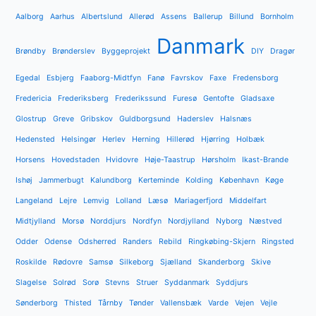
Aalborg
Aarhus
Albertslund
Allerød
Assens
Ballerup
Billund
Bornholm
Danmark
Brøndby
Brønderslev
Byggeprojekt
DIY
Dragør
Egedal
Esbjerg
Faaborg-Midtfyn
Fanø
Favrskov
Faxe
Fredensborg
Fredericia
Frederiksberg
Frederikssund
Furesø
Gentofte
Gladsaxe
Glostrup
Greve
Gribskov
Guldborgsund
Haderslev
Halsnæs
Hedensted
Helsingør
Herlev
Herning
Hillerød
Hjørring
Holbæk
Horsens
Hovedstaden
Hvidovre
Høje-Taastrup
Hørsholm
Ikast-Brande
Ishøj
Jammerbugt
Kalundborg
Kerteminde
Kolding
København
Køge
Langeland
Lejre
Lemvig
Lolland
Læsø
Mariagerfjord
Middelfart
Midtjylland
Morsø
Norddjurs
Nordfyn
Nordjylland
Nyborg
Næstved
Odder
Odense
Odsherred
Randers
Rebild
Ringkøbing-Skjern
Ringsted
Roskilde
Rødovre
Samsø
Silkeborg
Sjælland
Skanderborg
Skive
Slagelse
Solrød
Sorø
Stevns
Struer
Syddanmark
Syddjurs
Sønderborg
Thisted
Tårnby
Tønder
Vallensbæk
Varde
Vejen
Vejle