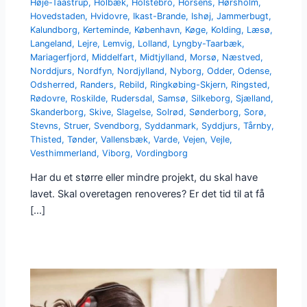
Høje-Taastrup
,
Holbæk
,
Holstebro
,
Horsens
,
Hørsholm
,
Hovedstaden
,
Hvidovre
,
Ikast-Brande
,
Ishøj
,
Jammerbugt
,
Kalundborg
,
Kerteminde
,
København
,
Køge
,
Kolding
,
Læsø
,
Langeland
,
Lejre
,
Lemvig
,
Lolland
,
Lyngby-Taarbæk
,
Mariagerfjord
,
Middelfart
,
Midtjylland
,
Morsø
,
Næstved
,
Norddjurs
,
Nordfyn
,
Nordjylland
,
Nyborg
,
Odder
,
Odense
,
Odsherred
,
Randers
,
Rebild
,
Ringkøbing-Skjern
,
Ringsted
,
Rødovre
,
Roskilde
,
Rudersdal
,
Samsø
,
Silkeborg
,
Sjælland
,
Skanderborg
,
Skive
,
Slagelse
,
Solrød
,
Sønderborg
,
Sorø
,
Stevns
,
Struer
,
Svendborg
,
Syddanmark
,
Syddjurs
,
Tårnby
,
Thisted
,
Tønder
,
Vallensbæk
,
Varde
,
Vejen
,
Vejle
,
Vesthimmerland
,
Viborg
,
Vordingborg
Har du et større eller mindre projekt, du skal have
lavet. Skal overetagen renoveres? Er det tid til at få
[…]