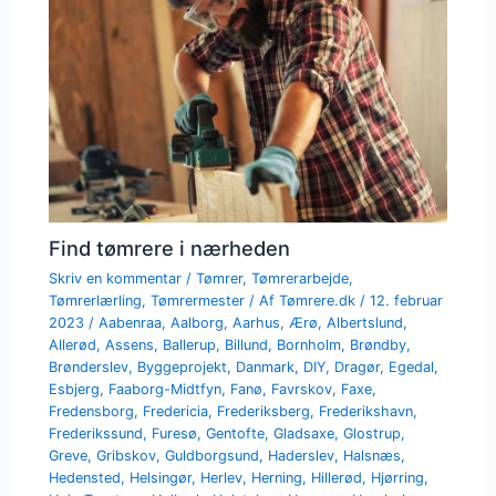
Find tømrere i nærheden
Skriv en kommentar
/
Tømrer
,
Tømrerarbejde
,
Tømrerlærling
,
Tømrermester
/ Af
Tømrere.dk
/
12. februar
2023
/
Aabenraa
,
Aalborg
,
Aarhus
,
Ærø
,
Albertslund
,
Allerød
,
Assens
,
Ballerup
,
Billund
,
Bornholm
,
Brøndby
,
Brønderslev
,
Byggeprojekt
,
Danmark
,
DIY
,
Dragør
,
Egedal
,
Esbjerg
,
Faaborg-Midtfyn
,
Fanø
,
Favrskov
,
Faxe
,
Fredensborg
,
Fredericia
,
Frederiksberg
,
Frederikshavn
,
Frederikssund
,
Furesø
,
Gentofte
,
Gladsaxe
,
Glostrup
,
Greve
,
Gribskov
,
Guldborgsund
,
Haderslev
,
Halsnæs
,
Hedensted
,
Helsingør
,
Herlev
,
Herning
,
Hillerød
,
Hjørring
,