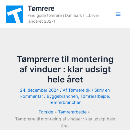
Gå
Tømrere
til
Find gode tømrere i Danmark (....bliver
indholdet
lanceret 2027)
Tømprerre til montering
af vinduer : klar udsigt
hele året
24. december 2024
/ Af
Tømrere.dk
/
Skriv en
kommentar
/
Byggebranchen
,
Tømrerarbejde
,
Tømrerbranchen
Forside
Tømrerarbejde
Tømprerre til montering af vinduer : klar udsigt hele
året