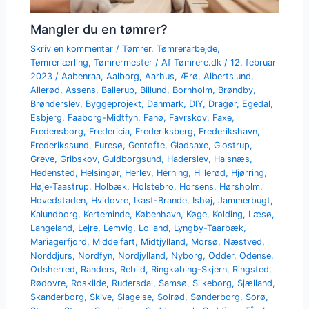
Mangler du en tømrer?
Skriv en kommentar
/
Tømrer
,
Tømrerarbejde
,
Tømrerlærling
,
Tømrermester
/ Af
Tømrere.dk
/
12. februar
2023
/
Aabenraa
,
Aalborg
,
Aarhus
,
Ærø
,
Albertslund
,
Allerød
,
Assens
,
Ballerup
,
Billund
,
Bornholm
,
Brøndby
,
Brønderslev
,
Byggeprojekt
,
Danmark
,
DIY
,
Dragør
,
Egedal
,
Esbjerg
,
Faaborg-Midtfyn
,
Fanø
,
Favrskov
,
Faxe
,
Fredensborg
,
Fredericia
,
Frederiksberg
,
Frederikshavn
,
Frederikssund
,
Furesø
,
Gentofte
,
Gladsaxe
,
Glostrup
,
Greve
,
Gribskov
,
Guldborgsund
,
Haderslev
,
Halsnæs
,
Hedensted
,
Helsingør
,
Herlev
,
Herning
,
Hillerød
,
Hjørring
,
Høje-Taastrup
,
Holbæk
,
Holstebro
,
Horsens
,
Hørsholm
,
Hovedstaden
,
Hvidovre
,
Ikast-Brande
,
Ishøj
,
Jammerbugt
,
Kalundborg
,
Kerteminde
,
København
,
Køge
,
Kolding
,
Læsø
,
Langeland
,
Lejre
,
Lemvig
,
Lolland
,
Lyngby-Taarbæk
,
Mariagerfjord
,
Middelfart
,
Midtjylland
,
Morsø
,
Næstved
,
Norddjurs
,
Nordfyn
,
Nordjylland
,
Nyborg
,
Odder
,
Odense
,
Odsherred
,
Randers
,
Rebild
,
Ringkøbing-Skjern
,
Ringsted
,
Rødovre
,
Roskilde
,
Rudersdal
,
Samsø
,
Silkeborg
,
Sjælland
,
Skanderborg
,
Skive
,
Slagelse
,
Solrød
,
Sønderborg
,
Sorø
,