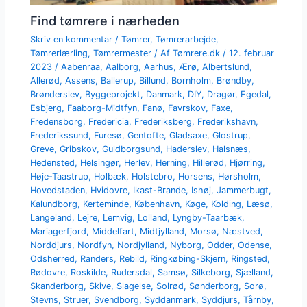
Find tømrere i nærheden
Skriv en kommentar
/
Tømrer
,
Tømrerarbejde
,
Tømrerlærling
,
Tømrermester
/ Af
Tømrere.dk
/
12. februar
2023
/
Aabenraa
,
Aalborg
,
Aarhus
,
Ærø
,
Albertslund
,
Allerød
,
Assens
,
Ballerup
,
Billund
,
Bornholm
,
Brøndby
,
Brønderslev
,
Byggeprojekt
,
Danmark
,
DIY
,
Dragør
,
Egedal
,
Esbjerg
,
Faaborg-Midtfyn
,
Fanø
,
Favrskov
,
Faxe
,
Fredensborg
,
Fredericia
,
Frederiksberg
,
Frederikshavn
,
Frederikssund
,
Furesø
,
Gentofte
,
Gladsaxe
,
Glostrup
,
Greve
,
Gribskov
,
Guldborgsund
,
Haderslev
,
Halsnæs
,
Hedensted
,
Helsingør
,
Herlev
,
Herning
,
Hillerød
,
Hjørring
,
Høje-Taastrup
,
Holbæk
,
Holstebro
,
Horsens
,
Hørsholm
,
Hovedstaden
,
Hvidovre
,
Ikast-Brande
,
Ishøj
,
Jammerbugt
,
Kalundborg
,
Kerteminde
,
København
,
Køge
,
Kolding
,
Læsø
,
Langeland
,
Lejre
,
Lemvig
,
Lolland
,
Lyngby-Taarbæk
,
Mariagerfjord
,
Middelfart
,
Midtjylland
,
Morsø
,
Næstved
,
Norddjurs
,
Nordfyn
,
Nordjylland
,
Nyborg
,
Odder
,
Odense
,
Odsherred
,
Randers
,
Rebild
,
Ringkøbing-Skjern
,
Ringsted
,
Rødovre
,
Roskilde
,
Rudersdal
,
Samsø
,
Silkeborg
,
Sjælland
,
Skanderborg
,
Skive
,
Slagelse
,
Solrød
,
Sønderborg
,
Sorø
,
Stevns
,
Struer
,
Svendborg
,
Syddanmark
,
Syddjurs
,
Tårnby
,