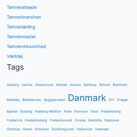
Tømrerarbejde
Tømrerbranchen
Tømrerlærling
Tømrermester
Tømrervirksomhed
Værktøj
Tags
Aalborg
Aarhus
Albertslund
Allerød
Assens
Ballerup
Billund
Bornholm
Danmark
Brøndby
Brønderslev
Byggeprojekt
DIY
Dragør
Egedal
Esbjerg
Faaborg-Midtfyn
Fanø
Favrskov
Faxe
Fredensborg
Fredericia
Frederiksberg
Frederikssund
Furesø
Gentofte
Gladsaxe
Glostrup
Greve
Gribskov
Guldborgsund
Haderslev
Halsnæs