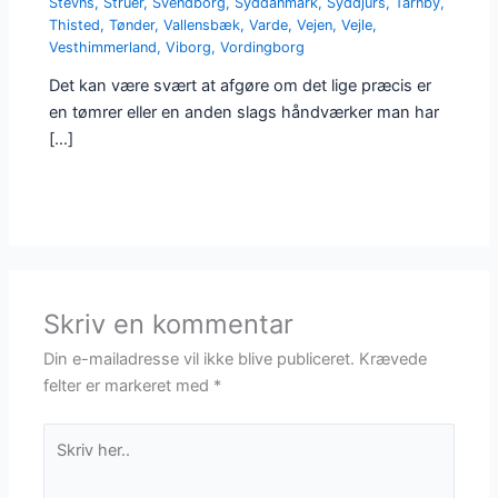
Stevns
,
Struer
,
Svendborg
,
Syddanmark
,
Syddjurs
,
Tårnby
,
Thisted
,
Tønder
,
Vallensbæk
,
Varde
,
Vejen
,
Vejle
,
Vesthimmerland
,
Viborg
,
Vordingborg
Det kan være svært at afgøre om det lige præcis er
en tømrer eller en anden slags håndværker man har
[…]
Skriv en kommentar
Din e-mailadresse vil ikke blive publiceret.
Krævede
felter er markeret med
*
Skriv
her..