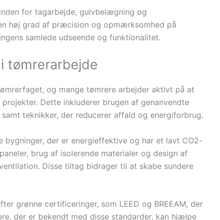
 inden for tagarbejde, gulvbelægning og
en høj grad af præcision og opmærksomhed på
ningens samlede udseende og funktionalitet.
i tømrerarbejde
tømrerfaget, og mange tømrere arbejder aktivt på at
s projekter. Dette inkluderer brugen af genanvendte
 samt teknikker, der reducerer affald og energiforbrug.
e bygninger, der er energieffektive og har et lavt CO2-
lpaneler, brug af isolerende materialer og design af
entilation. Disse tiltag bidrager til at skabe sundere
efter grønne certificeringer, som LEED og BREEAM, der
e, der er bekendt med disse standarder, kan hjælpe