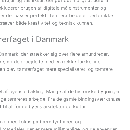
øjer og teknikker, der gør det muligt at udføre
nkluderer brugen af digitale måleinstrumenter og
er del passer perfekt. Tømrerarbejde er derfor ikke
kræver både kreativitet og teknisk kunnen.
mrerfaget i Danmark
 Danmark, der strækker sig over flere århundreder. I
re, og de arbejdede med en række forskellige
den blev tømrerfaget mere specialiseret, og tømrere
l af byens udvikling. Mange af de historiske bygninger,
gtige tømreres arbejde. Fra de gamle bindingsværkshuse
til at forme byens arkitektur og kultur.
ling, med fokus på bæredygtighed og
 materialer, der er mere miljøvenlige, og de anvender