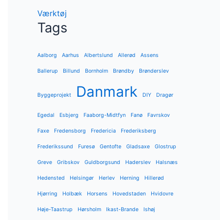
Værktøj
Tags
Aalborg
Aarhus
Albertslund
Allerød
Assens
Ballerup
Billund
Bornholm
Brøndby
Brønderslev
Danmark
Byggeprojekt
DIY
Dragør
Egedal
Esbjerg
Faaborg-Midtfyn
Fanø
Favrskov
Faxe
Fredensborg
Fredericia
Frederiksberg
Frederikssund
Furesø
Gentofte
Gladsaxe
Glostrup
Greve
Gribskov
Guldborgsund
Haderslev
Halsnæs
Hedensted
Helsingør
Herlev
Herning
Hillerød
Hjørring
Holbæk
Horsens
Hovedstaden
Hvidovre
Høje-Taastrup
Hørsholm
Ikast-Brande
Ishøj