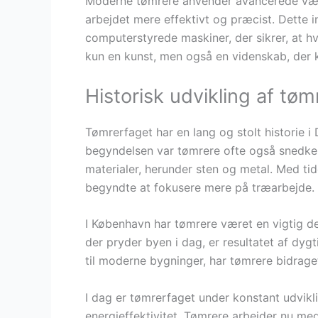
Moderne tømrere anvender avancerede værkt
arbejdet mere effektivt og præcist. Dette i
computerstyrede maskiner, der sikrer, at hv
kun en kunst, men også en videnskab, der 
Historisk udvikling af tø
Tømrerfaget har en lang og stolt historie i
begyndelsen var tømrere ofte også snedke
materialer, herunder sten og metal. Med ti
begyndte at fokusere mere på træarbejde.
I København har tømrere været en vigtig de
der pryder byen i dag, er resultatet af dy
til moderne bygninger, har tømrere bidraget 
I dag er tømrerfaget under konstant udvik
energieffektivitet. Tømrere arbejder nu med