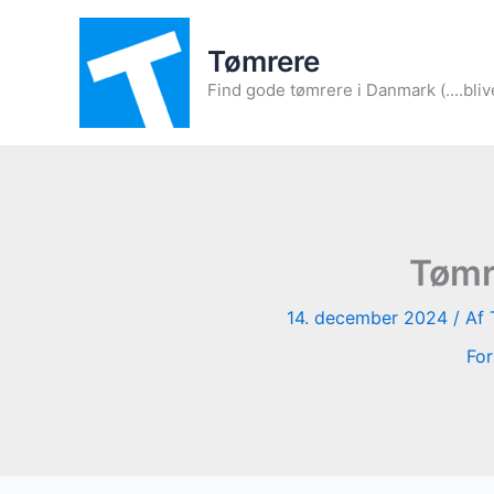
Gå
til
Tømrere
indholdet
Find gode tømrere i Danmark (....bliv
Tømr
14. december 2024
/ Af
For