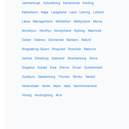
Jammerbugt
Kalundborg
Kerteminde
Kolding
København
Køge
Langeland
Lejre
Lemvig
Lolland
Læsø
Mariagerfjord
Middelfart
Midtjylland
Morsø
Norddjurs
Nordfyn
Nordjylland
Nyborg
Næstved
Odder
Odense
Odsherred
Randers
Rebild
Ringkøbing-Skjern
Ringsted
Roskilde
Rødovre
Samsø
Silkeborg
Sjælland
Skanderborg
Skive
Slagelse
Solrød
Sorø
Stevns
Struer
Syddanmark
Syddjurs
Sønderborg
Thisted
Tårnby
Tønder
Vallensbæk
Varde
Vejen
Vejle
Vesthimmerland
Viborg
Vordingborg
Ærø