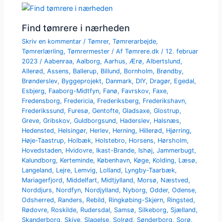
Find tømrere i nærheden
Skriv en kommentar
/
Tømrer
,
Tømrerarbejde
,
Tømrerlærling
,
Tømrermester
/ Af
Tømrere.dk
/
12. februar
2023
/
Aabenraa
,
Aalborg
,
Aarhus
,
Ærø
,
Albertslund
,
Allerød
,
Assens
,
Ballerup
,
Billund
,
Bornholm
,
Brøndby
,
Brønderslev
,
Byggeprojekt
,
Danmark
,
DIY
,
Dragør
,
Egedal
,
Esbjerg
,
Faaborg-Midtfyn
,
Fanø
,
Favrskov
,
Faxe
,
Fredensborg
,
Fredericia
,
Frederiksberg
,
Frederikshavn
,
Frederikssund
,
Furesø
,
Gentofte
,
Gladsaxe
,
Glostrup
,
Greve
,
Gribskov
,
Guldborgsund
,
Haderslev
,
Halsnæs
,
Hedensted
,
Helsingør
,
Herlev
,
Herning
,
Hillerød
,
Hjørring
,
Høje-Taastrup
,
Holbæk
,
Holstebro
,
Horsens
,
Hørsholm
,
Hovedstaden
,
Hvidovre
,
Ikast-Brande
,
Ishøj
,
Jammerbugt
,
Kalundborg
,
Kerteminde
,
København
,
Køge
,
Kolding
,
Læsø
,
Langeland
,
Lejre
,
Lemvig
,
Lolland
,
Lyngby-Taarbæk
,
Mariagerfjord
,
Middelfart
,
Midtjylland
,
Morsø
,
Næstved
,
Norddjurs
,
Nordfyn
,
Nordjylland
,
Nyborg
,
Odder
,
Odense
,
Odsherred
,
Randers
,
Rebild
,
Ringkøbing-Skjern
,
Ringsted
,
Rødovre
,
Roskilde
,
Rudersdal
,
Samsø
,
Silkeborg
,
Sjælland
,
Skanderborg
,
Skive
,
Slagelse
,
Solrød
,
Sønderborg
,
Sorø
,