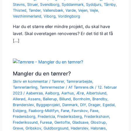
Stevns
,
Struer
,
Svendborg
,
Syddanmark
,
Syddjurs
,
Tårnby
,
Thisted
,
Tønder
,
Vallensbæk
,
Varde
,
Vejen
,
Vejle
,
Vesthimmerland
,
Viborg
,
Vordingborg
Har du et større eller mindre projekt, du skal have
lavet. Skal overetagen renoveres? Er det tid til at få
[…]
Mangler du en tømrer?
Skriv en kommentar
/
Tømrer
,
Tømrerarbejde
,
Tømrerlærling
,
Tømrermester
/ Af
Tømrere.dk
/
12. februar
2023
/
Aabenraa
,
Aalborg
,
Aarhus
,
Ærø
,
Albertslund
,
Allerød
,
Assens
,
Ballerup
,
Billund
,
Bornholm
,
Brøndby
,
Brønderslev
,
Byggeprojekt
,
Danmark
,
DIY
,
Dragør
,
Egedal
,
Esbjerg
,
Faaborg-Midtfyn
,
Fanø
,
Favrskov
,
Faxe
,
Fredensborg
,
Fredericia
,
Frederiksberg
,
Frederikshavn
,
Frederikssund
,
Furesø
,
Gentofte
,
Gladsaxe
,
Glostrup
,
Greve
,
Gribskov
,
Guldborgsund
,
Haderslev
,
Halsnæs
,