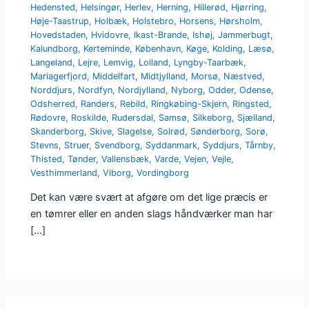
Hedensted
,
Helsingør
,
Herlev
,
Herning
,
Hillerød
,
Hjørring
,
Høje-Taastrup
,
Holbæk
,
Holstebro
,
Horsens
,
Hørsholm
,
Hovedstaden
,
Hvidovre
,
Ikast-Brande
,
Ishøj
,
Jammerbugt
,
Kalundborg
,
Kerteminde
,
København
,
Køge
,
Kolding
,
Læsø
,
Langeland
,
Lejre
,
Lemvig
,
Lolland
,
Lyngby-Taarbæk
,
Mariagerfjord
,
Middelfart
,
Midtjylland
,
Morsø
,
Næstved
,
Norddjurs
,
Nordfyn
,
Nordjylland
,
Nyborg
,
Odder
,
Odense
,
Odsherred
,
Randers
,
Rebild
,
Ringkøbing-Skjern
,
Ringsted
,
Rødovre
,
Roskilde
,
Rudersdal
,
Samsø
,
Silkeborg
,
Sjælland
,
Skanderborg
,
Skive
,
Slagelse
,
Solrød
,
Sønderborg
,
Sorø
,
Stevns
,
Struer
,
Svendborg
,
Syddanmark
,
Syddjurs
,
Tårnby
,
Thisted
,
Tønder
,
Vallensbæk
,
Varde
,
Vejen
,
Vejle
,
Vesthimmerland
,
Viborg
,
Vordingborg
Det kan være svært at afgøre om det lige præcis er
en tømrer eller en anden slags håndværker man har
[…]