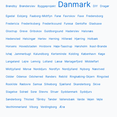
Danmark
Brøndby
Brønderslev
Byggeprojekt
DIY
Dragør
Egedal
Esbjerg
Faaborg-Midtfyn
Fanø
Favrskov
Faxe
Fredensborg
Fredericia
Frederiksberg
Frederikssund
Furesø
Gentofte
Gladsaxe
Glostrup
Greve
Gribskov
Guldborgsund
Haderslev
Halsnæs
Hedensted
Helsingør
Herlev
Herning
Hillerød
Hjørring
Holbæk
Horsens
Hovedstaden
Hvidovre
Høje-Taastrup
Hørsholm
Ikast-Brande
Ishøj
Jammerbugt
Kalundborg
Kerteminde
Kolding
København
Køge
Langeland
Lejre
Lemvig
Lolland
Læsø
Mariagerfjord
Middelfart
Midtjylland
Morsø
Norddjurs
Nordfyn
Nordjylland
Nyborg
Næstved
Odder
Odense
Odsherred
Randers
Rebild
Ringkøbing-Skjern
Ringsted
Roskilde
Rødovre
Samsø
Silkeborg
Sjælland
Skanderborg
Skive
Slagelse
Solrød
Sorø
Stevns
Struer
Syddanmark
Syddjurs
Sønderborg
Thisted
Tårnby
Tønder
Vallensbæk
Varde
Vejen
Vejle
Vesthimmerland
Viborg
Vordingborg
Ærø