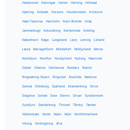
Hedensted
Helsingør
Herlev
Herning
Hillerød
Hjørring
Holbæk
Horsens
Hovedstaden
Hvidovre
Høje-Taastrup
Hørsholm
Ikast-Brande
Ishøj
Jammerbugt
Kalundborg
Kerteminde
Kolding
København
Køge
Langeland
Lejre
Lemvig
Lolland
Læsø
Mariagerfjord
Middelfart
Midtjylland
Morsø
Norddjurs
Nordfyn
Nordjylland
Nyborg
Næstved
Odder
Odense
Odsherred
Randers
Rebild
Ringkøbing-Skjern
Ringsted
Roskilde
Rødovre
Samsø
Silkeborg
Sjælland
Skanderborg
Skive
Slagelse
Solrød
Sorø
Stevns
Struer
Syddanmark
Syddjurs
Sønderborg
Thisted
Tårnby
Tønder
Vallensbæk
Varde
Vejen
Vejle
Vesthimmerland
Viborg
Vordingborg
Ærø