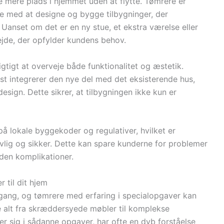
e mere plads i hjemmet uden at flytte. Tømrere er
pe med at designe og bygge tilbygninger, der
Uanset om det er en ny stue, et ekstra værelse eller
ejde, der opfylder kundens behov.
gtigt at overveje både funktionalitet og æstetik.
 integrerer den nye del med det eksisterende hus,
design. Dette sikrer, at tilbygningen ikke kun er
lokale byggekoder og regulativer, hvilket er
lovlig og sikker. Dette kan spare kunderne for problemer
uden komplikationer.
 til dit hjem
lgang, og tømrere med erfaring i specialopgaver kan
re alt fra skræddersyede møbler til komplekse
er sig i sådanne opgaver, har ofte en dyb forståelse