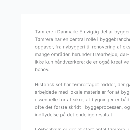
Tømrere i Danmark: En vigtig del af bygger
Tømrere har en central rolle i byggebranch
opgaver, fra nybyggeri til renovering af 
mange områder, herunder træarbejde, dør-
ikke kun håndværkere; de er også kreative p
behov.
Historisk set har tømrerfaget rødder, der g
arbejdede med lokale materialer for at byg
essentielle for at sikre, at bygninger er bå
ofte det første skridt i byggeprocessen, o
indflydelse på det endelige resultat.
I København er der et stort antal tømrere, d