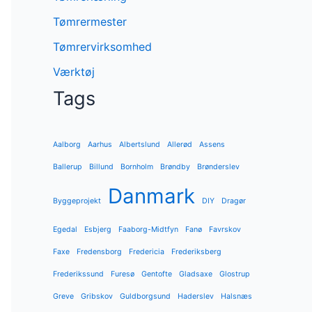
Tømrermester
Tømrervirksomhed
Værktøj
Tags
Aalborg
Aarhus
Albertslund
Allerød
Assens
Ballerup
Billund
Bornholm
Brøndby
Brønderslev
Danmark
Byggeprojekt
DIY
Dragør
Egedal
Esbjerg
Faaborg-Midtfyn
Fanø
Favrskov
Faxe
Fredensborg
Fredericia
Frederiksberg
Frederikssund
Furesø
Gentofte
Gladsaxe
Glostrup
Greve
Gribskov
Guldborgsund
Haderslev
Halsnæs