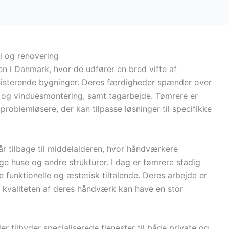
i og renovering
en i Danmark, hvor de udfører en bred vifte af
eksisterende bygninger. Deres færdigheder spænder over
 og vinduesmontering, samt tagarbejde. Tømrere er
roblemløsere, der kan tilpasse løsninger til specifikke
år tilbage til middelalderen, hvor håndværkere
ge huse og andre strukturer. I dag er tømrere stadig
de funktionelle og æstetisk tiltalende. Deres arbejde er
g kvaliteten af deres håndværk kan have en stor
er tilbyder specialiserede tjenester til både private og