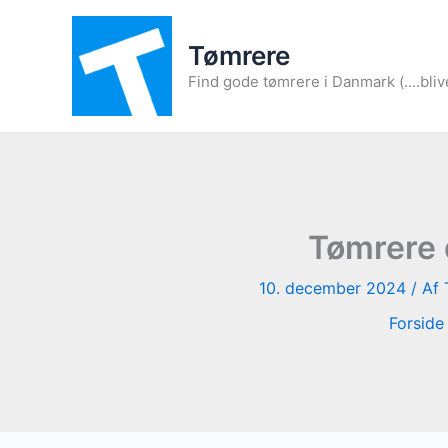
Gå
til
Tømrere
indholdet
Find gode tømrere i Danmark (....bliv
Tømrere d
10. december 2024
/ Af
Forside