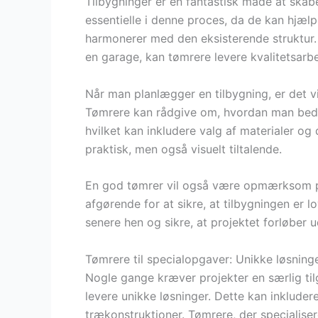
Tilbygninger er en fantastisk måde at skab
essentielle i denne proces, da de kan hjæl
harmonerer med den eksisterende struktur. 
en garage, kan tømrere levere kvalitetsarb
Når man planlægger en tilbygning, er det vi
Tømrere kan rådgive om, hvordan man bedst
hvilket kan inkludere valg af materialer og 
praktisk, men også visuelt tiltalende.
En god tømrer vil også være opmærksom på 
afgørende for at sikre, at tilbygningen er 
senere hen og sikre, at projektet forløber 
Tømrere til specialopgaver: Unikke løsninger
Nogle gange kræver projekter en særlig ti
levere unikke løsninger. Dette kan inklude
trækonstruktioner. Tømrere, der specialiser