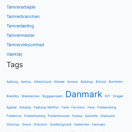
Tømrerarbejde
Tømrerbranchen
Tømrerlærling
Tømrermester
Tømrervirksomhed
Værktøj
Tags
Aalborg
Aarhus
Albertslund
Allerød
Assens
Ballerup
Billund
Bornholm
Danmark
Brøndby
Brønderslev
Byggeprojekt
DIY
Dragør
Egedal
Esbjerg
Faaborg-Midtfyn
Fanø
Favrskov
Faxe
Fredensborg
Fredericia
Frederiksberg
Frederikssund
Furesø
Gentofte
Gladsaxe
Glostrup
Greve
Gribskov
Guldborgsund
Haderslev
Halsnæs