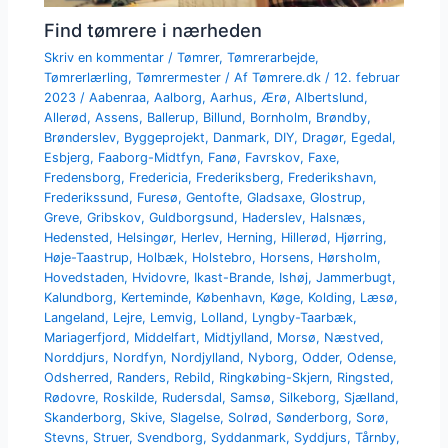
Find tømrere i nærheden
Skriv en kommentar
/
Tømrer
,
Tømrerarbejde
,
Tømrerlærling
,
Tømrermester
/ Af
Tømrere.dk
/
12. februar
2023
/
Aabenraa
,
Aalborg
,
Aarhus
,
Ærø
,
Albertslund
,
Allerød
,
Assens
,
Ballerup
,
Billund
,
Bornholm
,
Brøndby
,
Brønderslev
,
Byggeprojekt
,
Danmark
,
DIY
,
Dragør
,
Egedal
,
Esbjerg
,
Faaborg-Midtfyn
,
Fanø
,
Favrskov
,
Faxe
,
Fredensborg
,
Fredericia
,
Frederiksberg
,
Frederikshavn
,
Frederikssund
,
Furesø
,
Gentofte
,
Gladsaxe
,
Glostrup
,
Greve
,
Gribskov
,
Guldborgsund
,
Haderslev
,
Halsnæs
,
Hedensted
,
Helsingør
,
Herlev
,
Herning
,
Hillerød
,
Hjørring
,
Høje-Taastrup
,
Holbæk
,
Holstebro
,
Horsens
,
Hørsholm
,
Hovedstaden
,
Hvidovre
,
Ikast-Brande
,
Ishøj
,
Jammerbugt
,
Kalundborg
,
Kerteminde
,
København
,
Køge
,
Kolding
,
Læsø
,
Langeland
,
Lejre
,
Lemvig
,
Lolland
,
Lyngby-Taarbæk
,
Mariagerfjord
,
Middelfart
,
Midtjylland
,
Morsø
,
Næstved
,
Norddjurs
,
Nordfyn
,
Nordjylland
,
Nyborg
,
Odder
,
Odense
,
Odsherred
,
Randers
,
Rebild
,
Ringkøbing-Skjern
,
Ringsted
,
Rødovre
,
Roskilde
,
Rudersdal
,
Samsø
,
Silkeborg
,
Sjælland
,
Skanderborg
,
Skive
,
Slagelse
,
Solrød
,
Sønderborg
,
Sorø
,
Stevns
,
Struer
,
Svendborg
,
Syddanmark
,
Syddjurs
,
Tårnby
,