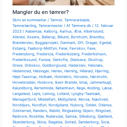
Mangler du en tømrer?
Skriv en kommentar
/
Tømrer
,
Tømrerarbejde
,
Tømrerlærling
,
Tømrermester
/ Af
Tømrere.dk
/
12. februar
2023
/
Aabenraa
,
Aalborg
,
Aarhus
,
Ærø
,
Albertslund
,
Allerød
,
Assens
,
Ballerup
,
Billund
,
Bornholm
,
Brøndby
,
Brønderslev
,
Byggeprojekt
,
Danmark
,
DIY
,
Dragør
,
Egedal
,
Esbjerg
,
Faaborg-Midtfyn
,
Fanø
,
Favrskov
,
Faxe
,
Fredensborg
,
Fredericia
,
Frederiksberg
,
Frederikshavn
,
Frederikssund
,
Furesø
,
Gentofte
,
Gladsaxe
,
Glostrup
,
Greve
,
Gribskov
,
Guldborgsund
,
Haderslev
,
Halsnæs
,
Hedensted
,
Helsingør
,
Herlev
,
Herning
,
Hillerød
,
Hjørring
,
Høje-Taastrup
,
Holbæk
,
Holstebro
,
Horsens
,
Hørsholm
,
Hovedstaden
,
Hvidovre
,
Ikast-Brande
,
Ishøj
,
Jammerbugt
,
Kalundborg
,
Kerteminde
,
København
,
Køge
,
Kolding
,
Læsø
,
Langeland
,
Lejre
,
Lemvig
,
Lolland
,
Lyngby-Taarbæk
,
Mariagerfjord
,
Middelfart
,
Midtjylland
,
Morsø
,
Næstved
,
Norddjurs
,
Nordfyn
,
Nordjylland
,
Nyborg
,
Odder
,
Odense
,
Odsherred
,
Randers
,
Rebild
,
Ringkøbing-Skjern
,
Ringsted
,
Rødovre
,
Roskilde
,
Rudersdal
,
Samsø
,
Silkeborg
,
Sjælland
,
Skanderborg
,
Skive
,
Slagelse
,
Solrød
,
Sønderborg
,
Sorø
,