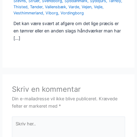
Stevns
,
Struer
,
Svendborg
,
Syddanmark
,
Syddjurs
,
Tårnby
,
Thisted
,
Tønder
,
Vallensbæk
,
Varde
,
Vejen
,
Vejle
,
Vesthimmerland
,
Viborg
,
Vordingborg
Det kan være svært at afgøre om det lige præcis er
en tømrer eller en anden slags håndværker man har
[…]
Skriv en kommentar
Din e-mailadresse vil ikke blive publiceret.
Krævede
felter er markeret med
*
Skriv
her..