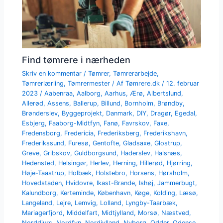
Find tømrere i nærheden
Skriv en kommentar
/
Tømrer
,
Tømrerarbejde
,
Tømrerlærling
,
Tømrermester
/ Af
Tømrere.dk
/
12. februar
2023
/
Aabenraa
,
Aalborg
,
Aarhus
,
Ærø
,
Albertslund
,
Allerød
,
Assens
,
Ballerup
,
Billund
,
Bornholm
,
Brøndby
,
Brønderslev
,
Byggeprojekt
,
Danmark
,
DIY
,
Dragør
,
Egedal
,
Esbjerg
,
Faaborg-Midtfyn
,
Fanø
,
Favrskov
,
Faxe
,
Fredensborg
,
Fredericia
,
Frederiksberg
,
Frederikshavn
,
Frederikssund
,
Furesø
,
Gentofte
,
Gladsaxe
,
Glostrup
,
Greve
,
Gribskov
,
Guldborgsund
,
Haderslev
,
Halsnæs
,
Hedensted
,
Helsingør
,
Herlev
,
Herning
,
Hillerød
,
Hjørring
,
Høje-Taastrup
,
Holbæk
,
Holstebro
,
Horsens
,
Hørsholm
,
Hovedstaden
,
Hvidovre
,
Ikast-Brande
,
Ishøj
,
Jammerbugt
,
Kalundborg
,
Kerteminde
,
København
,
Køge
,
Kolding
,
Læsø
,
Langeland
,
Lejre
,
Lemvig
,
Lolland
,
Lyngby-Taarbæk
,
Mariagerfjord
,
Middelfart
,
Midtjylland
,
Morsø
,
Næstved
,
Norddjurs
,
Nordfyn
,
Nordjylland
,
Nyborg
,
Odder
,
Odense
,