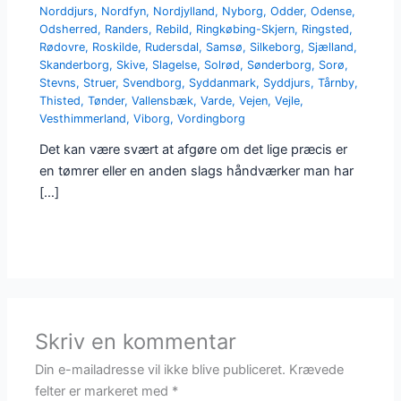
Norddjurs
,
Nordfyn
,
Nordjylland
,
Nyborg
,
Odder
,
Odense
,
Odsherred
,
Randers
,
Rebild
,
Ringkøbing-Skjern
,
Ringsted
,
Rødovre
,
Roskilde
,
Rudersdal
,
Samsø
,
Silkeborg
,
Sjælland
,
Skanderborg
,
Skive
,
Slagelse
,
Solrød
,
Sønderborg
,
Sorø
,
Stevns
,
Struer
,
Svendborg
,
Syddanmark
,
Syddjurs
,
Tårnby
,
Thisted
,
Tønder
,
Vallensbæk
,
Varde
,
Vejen
,
Vejle
,
Vesthimmerland
,
Viborg
,
Vordingborg
Det kan være svært at afgøre om det lige præcis er
en tømrer eller en anden slags håndværker man har
[…]
Skriv en kommentar
Din e-mailadresse vil ikke blive publiceret.
Krævede
felter er markeret med
*