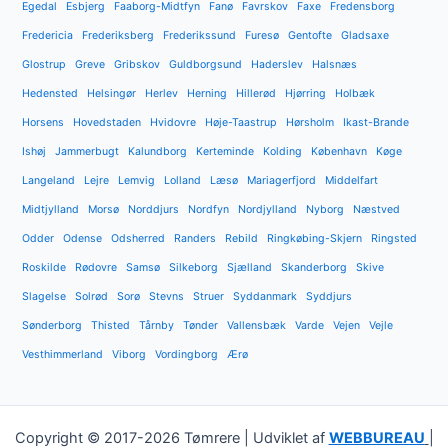
Egedal
Esbjerg
Faaborg-Midtfyn
Fanø
Favrskov
Faxe
Fredensborg
Fredericia
Frederiksberg
Frederikssund
Furesø
Gentofte
Gladsaxe
Glostrup
Greve
Gribskov
Guldborgsund
Haderslev
Halsnæs
Hedensted
Helsingør
Herlev
Herning
Hillerød
Hjørring
Holbæk
Horsens
Hovedstaden
Hvidovre
Høje-Taastrup
Hørsholm
Ikast-Brande
Ishøj
Jammerbugt
Kalundborg
Kerteminde
Kolding
København
Køge
Langeland
Lejre
Lemvig
Lolland
Læsø
Mariagerfjord
Middelfart
Midtjylland
Morsø
Norddjurs
Nordfyn
Nordjylland
Nyborg
Næstved
Odder
Odense
Odsherred
Randers
Rebild
Ringkøbing-Skjern
Ringsted
Roskilde
Rødovre
Samsø
Silkeborg
Sjælland
Skanderborg
Skive
Slagelse
Solrød
Sorø
Stevns
Struer
Syddanmark
Syddjurs
Sønderborg
Thisted
Tårnby
Tønder
Vallensbæk
Varde
Vejen
Vejle
Vesthimmerland
Viborg
Vordingborg
Ærø
Copyright © 2017-2026 Tømrere | Udviklet af
WEBBUREAU
|