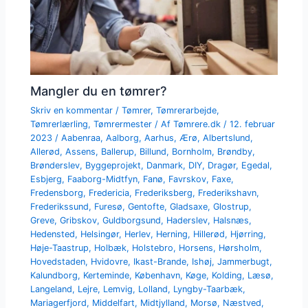
Mangler du en tømrer?
Skriv en kommentar
/
Tømrer
,
Tømrerarbejde
,
Tømrerlærling
,
Tømrermester
/ Af
Tømrere.dk
/
12. februar
2023
/
Aabenraa
,
Aalborg
,
Aarhus
,
Ærø
,
Albertslund
,
Allerød
,
Assens
,
Ballerup
,
Billund
,
Bornholm
,
Brøndby
,
Brønderslev
,
Byggeprojekt
,
Danmark
,
DIY
,
Dragør
,
Egedal
,
Esbjerg
,
Faaborg-Midtfyn
,
Fanø
,
Favrskov
,
Faxe
,
Fredensborg
,
Fredericia
,
Frederiksberg
,
Frederikshavn
,
Frederikssund
,
Furesø
,
Gentofte
,
Gladsaxe
,
Glostrup
,
Greve
,
Gribskov
,
Guldborgsund
,
Haderslev
,
Halsnæs
,
Hedensted
,
Helsingør
,
Herlev
,
Herning
,
Hillerød
,
Hjørring
,
Høje-Taastrup
,
Holbæk
,
Holstebro
,
Horsens
,
Hørsholm
,
Hovedstaden
,
Hvidovre
,
Ikast-Brande
,
Ishøj
,
Jammerbugt
,
Kalundborg
,
Kerteminde
,
København
,
Køge
,
Kolding
,
Læsø
,
Langeland
,
Lejre
,
Lemvig
,
Lolland
,
Lyngby-Taarbæk
,
Mariagerfjord
,
Middelfart
,
Midtjylland
,
Morsø
,
Næstved
,