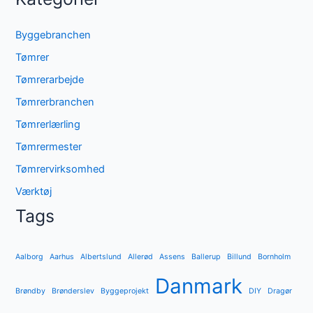
Byggebranchen
Tømrer
Tømrerarbejde
Tømrerbranchen
Tømrerlærling
Tømrermester
Tømrervirksomhed
Værktøj
Tags
Aalborg
Aarhus
Albertslund
Allerød
Assens
Ballerup
Billund
Bornholm
Danmark
Brøndby
Brønderslev
Byggeprojekt
DIY
Dragør