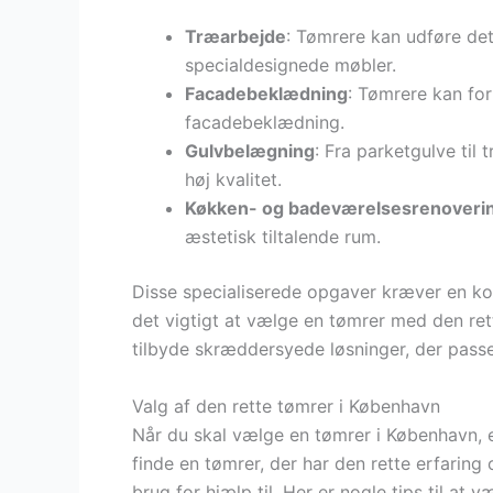
Træarbejde
: Tømrere kan udføre de
specialdesignede møbler.
Facadebeklædning
: Tømrere kan fo
facadebeklædning.
Gulvbelægning
: Fra parketgulve til
høj kvalitet.
Køkken- og badeværelsesrenoveri
æstetisk tiltalende rum.
Disse specialiserede opgaver kræver en kom
det vigtigt at vælge en tømrer med den rett
tilbyde skræddersyede løsninger, der passer
Valg af den rette tømrer i København
Når du skal vælge en tømrer i København, er
finde en tømrer, der har den rette erfaring
brug for hjælp til. Her er nogle tips til at 