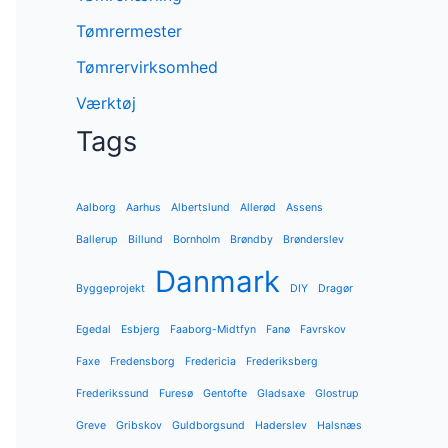
Tømrermester
Tømrervirksomhed
Værktøj
Tags
Aalborg
Aarhus
Albertslund
Allerød
Assens
Ballerup
Billund
Bornholm
Brøndby
Brønderslev
Danmark
Byggeprojekt
DIY
Dragør
Egedal
Esbjerg
Faaborg-Midtfyn
Fanø
Favrskov
Faxe
Fredensborg
Fredericia
Frederiksberg
Frederikssund
Furesø
Gentofte
Gladsaxe
Glostrup
Greve
Gribskov
Guldborgsund
Haderslev
Halsnæs