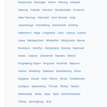
Hedensted
Helsingør
Herlev
Herning
Hillerød
Hjørring
Holbæk
Horsens
Hovedstaden
Hvidovre
Høje-Taastrup
Hørsholm
Ikast-Brande
Ishøj
Jammerbugt
Kalundborg
Kerteminde
Kolding
København
Køge
Langeland
Lejre
Lemvig
Lolland
Læsø
Mariagerfjord
Middelfart
Midtjylland
Morsø
Norddjurs
Nordfyn
Nordjylland
Nyborg
Næstved
Odder
Odense
Odsherred
Randers
Rebild
Ringkøbing-Skjern
Ringsted
Roskilde
Rødovre
Samsø
Silkeborg
Sjælland
Skanderborg
Skive
Slagelse
Solrød
Sorø
Stevns
Struer
Syddanmark
Syddjurs
Sønderborg
Thisted
Tårnby
Tønder
Vallensbæk
Varde
Vejen
Vejle
Vesthimmerland
Viborg
Vordingborg
Ærø