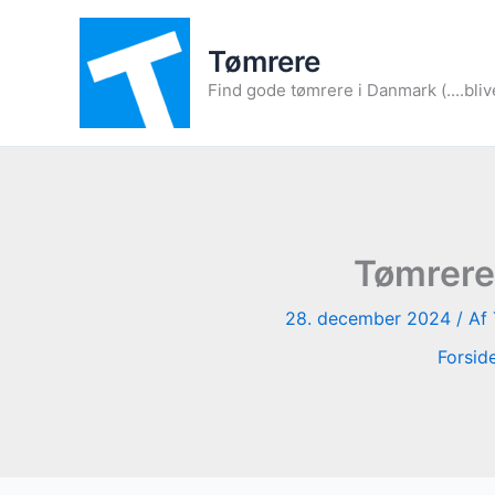
Gå
til
Tømrere
indholdet
Find gode tømrere i Danmark (....bliv
Tømrere 
28. december 2024
/ Af
Forsid