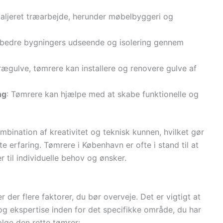
taljeret træarbejde, herunder møbelbyggeri og
rbedre bygningers udseende og isolering gennem
 trægulve, tømrere kan installere og renovere gulve af
ng
: Tømrere kan hjælpe med at skabe funktionelle og
bination af kreativitet og teknisk kunnen, hvilket gør
e erfaring. Tømrere i København er ofte i stand til at
 til individuelle behov og ønsker.
 der flere faktorer, du bør overveje. Det er vigtigt at
 og ekspertise inden for det specifikke område, du har
vælge den rette tømrer: