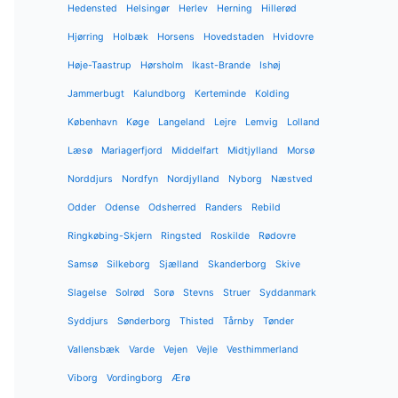
Hedensted
Helsingør
Herlev
Herning
Hillerød
Hjørring
Holbæk
Horsens
Hovedstaden
Hvidovre
Høje-Taastrup
Hørsholm
Ikast-Brande
Ishøj
Jammerbugt
Kalundborg
Kerteminde
Kolding
København
Køge
Langeland
Lejre
Lemvig
Lolland
Læsø
Mariagerfjord
Middelfart
Midtjylland
Morsø
Norddjurs
Nordfyn
Nordjylland
Nyborg
Næstved
Odder
Odense
Odsherred
Randers
Rebild
Ringkøbing-Skjern
Ringsted
Roskilde
Rødovre
Samsø
Silkeborg
Sjælland
Skanderborg
Skive
Slagelse
Solrød
Sorø
Stevns
Struer
Syddanmark
Syddjurs
Sønderborg
Thisted
Tårnby
Tønder
Vallensbæk
Varde
Vejen
Vejle
Vesthimmerland
Viborg
Vordingborg
Ærø