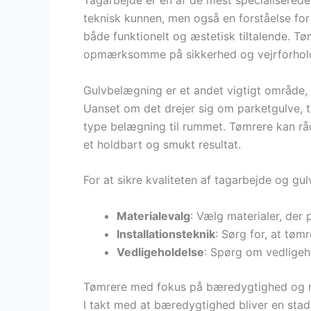
Tagarbejde er en af de mest specialisered
teknisk kunnen, men også en forståelse for 
både funktionelt og æstetisk tiltalende. T
opmærksomme på sikkerhed og vejrforhold, 
Gulvbelægning er et andet vigtigt område,
Uanset om det drejer sig om parketgulve, træ
type belægning til rummet. Tømrere kan råd
et holdbart og smukt resultat.
For at sikre kvaliteten af tagarbejde og g
Materialevalg
: Vælg materialer, der 
Installationsteknik
: Sørg for, at tøm
Vedligeholdelse
: Spørg om vedligeho
Tømrere med fokus på bæredygtighed og 
I takt med at bæredygtighed bliver en stad