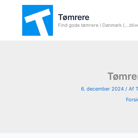
Gå
til
Tømrere
indholdet
Find gode tømrere i Danmark (....bliv
Tømrer
6. december 2024
/ Af
Fors