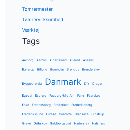
Tømrermester
Tømrervirksomhed
Værktøj
Tags
Aalborg
Aarhus
Albertslund
Allerød
Assens
Ballerup
Billund
Bornholm
Brøndby
Brønderslev
Danmark
Byggeprojekt
DIY
Dragør
Egedal
Esbjerg
Faaborg-Midtfyn
Fanø
Favrskov
Faxe
Fredensborg
Fredericia
Frederiksberg
Frederikssund
Furesø
Gentofte
Gladsaxe
Glostrup
Greve
Gribskov
Guldborgsund
Haderslev
Halsnæs