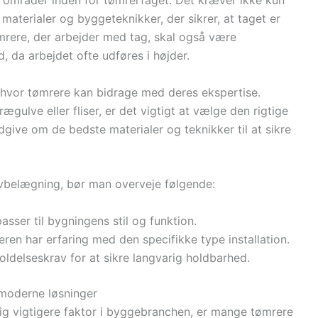
e områder inden for tømrerfaget. Det kræver ikke kun
materialer og byggeteknikker, der sikrer, at taget er
ømrere, der arbejder med tag, skal også være
da arbejdet ofte udføres i højder.
 hvor tømrere kan bidrage med deres ekspertise.
gulve eller fliser, er det vigtigt at vælge den rigtige
give om de bedste materialer og teknikker til at sikre
ulvbelægning, bør man overveje følgende:
passer til bygningens stil og funktion.
reren har erfaring med den specifikke type installation.
ldelseskrav for at sikre langvarig holdbarhed.
moderne løsninger
ig vigtigere faktor i byggebranchen, er mange tømrere