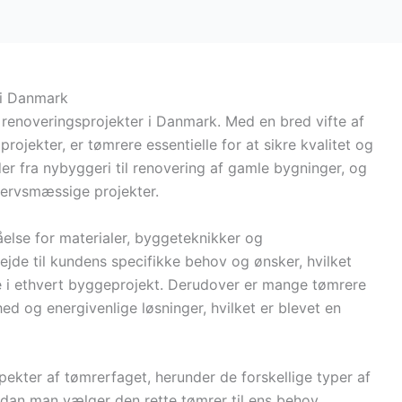
 i Danmark
g renoveringsprojekter i Danmark. Med en bred vifte af
projekter, er tømrere essentielle for at sikre kvalitet og
r fra nybyggeri til renovering af gamle bygninger, og
hvervsmæssige projekter.
else for materialer, byggeteknikker og
ejde til kundens specifikke behov og ønsker, hvilket
e i ethvert byggeprojekt. Derudover er mange tømrere
og energivenlige løsninger, hvilket er blevet en
aspekter af tømrerfaget, herunder de forskellige typer af
dan man vælger den rette tømrer til ens behov.