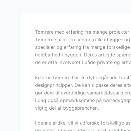
Tømrere med erfaring fra mange projekter
Tømrere spiller en central rolle i bygge- o
specialer og erfaring fra mange forskellige 
holdbarhed i byggeri. Deres arbejde spænde
de er ofte involveret i både private og er
Erfarne tømrere har en dybdegående forstå
designprincipper. De kan tilpasse deres arb
gør dem til uvurderlige samarbejdspartner
i dag også opmærksomme på bæredygtighed 
vigtig del af byggebranchen.
I denne artikel vil vi udforske forskellige 
projekter, tømrere arbejder med, samt hvor