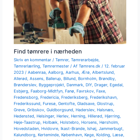
Find tømrere i nærheden
Skriv en kommentar
/
Tømrer
,
Tømrerarbejde
,
Tømrerlærling
,
Tømrermester
/ Af
Tømrere.dk
/
12. februar
2023
/
Aabenraa
,
Aalborg
,
Aarhus
,
Ærø
,
Albertslund
,
Allerød
,
Assens
,
Ballerup
,
Billund
,
Bornholm
,
Brøndby
,
Brønderslev
,
Byggeprojekt
,
Danmark
,
DIY
,
Dragør
,
Egedal
,
Esbjerg
,
Faaborg-Midtfyn
,
Fanø
,
Favrskov
,
Faxe
,
Fredensborg
,
Fredericia
,
Frederiksberg
,
Frederikshavn
,
Frederikssund
,
Furesø
,
Gentofte
,
Gladsaxe
,
Glostrup
,
Greve
,
Gribskov
,
Guldborgsund
,
Haderslev
,
Halsnæs
,
Hedensted
,
Helsingør
,
Herlev
,
Herning
,
Hillerød
,
Hjørring
,
Høje-Taastrup
,
Holbæk
,
Holstebro
,
Horsens
,
Hørsholm
,
Hovedstaden
,
Hvidovre
,
Ikast-Brande
,
Ishøj
,
Jammerbugt
,
Kalundborg
,
Kerteminde
,
København
,
Køge
,
Kolding
,
Læsø
,