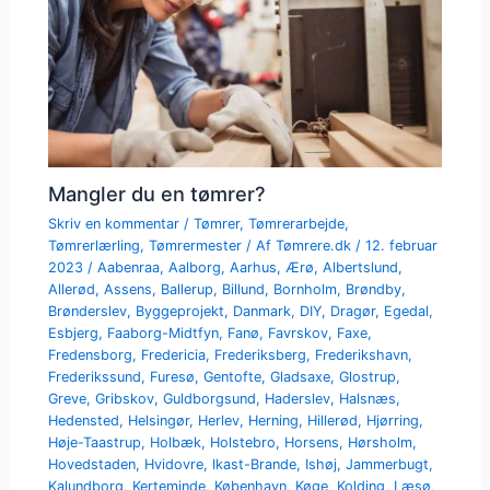
Mangler du en tømrer?
Skriv en kommentar
/
Tømrer
,
Tømrerarbejde
,
Tømrerlærling
,
Tømrermester
/ Af
Tømrere.dk
/
12. februar
2023
/
Aabenraa
,
Aalborg
,
Aarhus
,
Ærø
,
Albertslund
,
Allerød
,
Assens
,
Ballerup
,
Billund
,
Bornholm
,
Brøndby
,
Brønderslev
,
Byggeprojekt
,
Danmark
,
DIY
,
Dragør
,
Egedal
,
Esbjerg
,
Faaborg-Midtfyn
,
Fanø
,
Favrskov
,
Faxe
,
Fredensborg
,
Fredericia
,
Frederiksberg
,
Frederikshavn
,
Frederikssund
,
Furesø
,
Gentofte
,
Gladsaxe
,
Glostrup
,
Greve
,
Gribskov
,
Guldborgsund
,
Haderslev
,
Halsnæs
,
Hedensted
,
Helsingør
,
Herlev
,
Herning
,
Hillerød
,
Hjørring
,
Høje-Taastrup
,
Holbæk
,
Holstebro
,
Horsens
,
Hørsholm
,
Hovedstaden
,
Hvidovre
,
Ikast-Brande
,
Ishøj
,
Jammerbugt
,
Kalundborg
,
Kerteminde
,
København
,
Køge
,
Kolding
,
Læsø
,