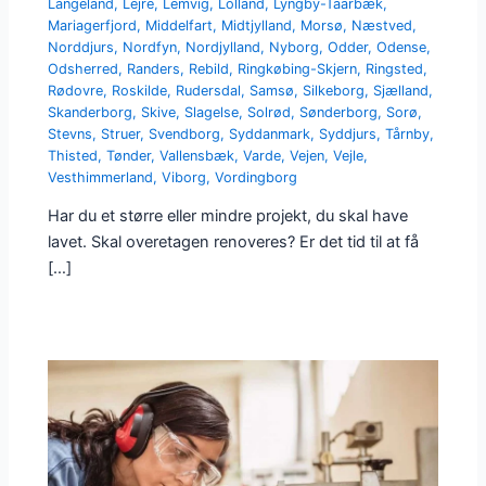
Langeland
,
Lejre
,
Lemvig
,
Lolland
,
Lyngby-Taarbæk
,
Mariagerfjord
,
Middelfart
,
Midtjylland
,
Morsø
,
Næstved
,
Norddjurs
,
Nordfyn
,
Nordjylland
,
Nyborg
,
Odder
,
Odense
,
Odsherred
,
Randers
,
Rebild
,
Ringkøbing-Skjern
,
Ringsted
,
Rødovre
,
Roskilde
,
Rudersdal
,
Samsø
,
Silkeborg
,
Sjælland
,
Skanderborg
,
Skive
,
Slagelse
,
Solrød
,
Sønderborg
,
Sorø
,
Stevns
,
Struer
,
Svendborg
,
Syddanmark
,
Syddjurs
,
Tårnby
,
Thisted
,
Tønder
,
Vallensbæk
,
Varde
,
Vejen
,
Vejle
,
Vesthimmerland
,
Viborg
,
Vordingborg
Har du et større eller mindre projekt, du skal have
lavet. Skal overetagen renoveres? Er det tid til at få
[…]