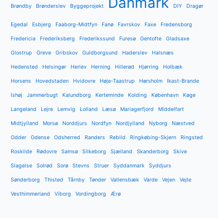
Danmark
Brøndby
Brønderslev
Byggeprojekt
DIY
Dragør
Egedal
Esbjerg
Faaborg-Midtfyn
Fanø
Favrskov
Faxe
Fredensborg
Fredericia
Frederiksberg
Frederikssund
Furesø
Gentofte
Gladsaxe
Glostrup
Greve
Gribskov
Guldborgsund
Haderslev
Halsnæs
Hedensted
Helsingør
Herlev
Herning
Hillerød
Hjørring
Holbæk
Horsens
Hovedstaden
Hvidovre
Høje-Taastrup
Hørsholm
Ikast-Brande
Ishøj
Jammerbugt
Kalundborg
Kerteminde
Kolding
København
Køge
Langeland
Lejre
Lemvig
Lolland
Læsø
Mariagerfjord
Middelfart
Midtjylland
Morsø
Norddjurs
Nordfyn
Nordjylland
Nyborg
Næstved
Odder
Odense
Odsherred
Randers
Rebild
Ringkøbing-Skjern
Ringsted
Roskilde
Rødovre
Samsø
Silkeborg
Sjælland
Skanderborg
Skive
Slagelse
Solrød
Sorø
Stevns
Struer
Syddanmark
Syddjurs
Sønderborg
Thisted
Tårnby
Tønder
Vallensbæk
Varde
Vejen
Vejle
Vesthimmerland
Viborg
Vordingborg
Ærø