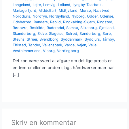
Langeland
,
Lejre
,
Lemvig
,
Lolland
,
Lyngby-Taarbæk
,
Mariagerfjord
,
Middelfart
,
Midtjylland
,
Morsø
,
Næstved
,
Norddjurs
,
Nordfyn
,
Nordjylland
,
Nyborg
,
Odder
,
Odense
,
Odsherred
,
Randers
,
Rebild
,
Ringkøbing-Skjern
,
Ringsted
,
Rødovre
,
Roskilde
,
Rudersdal
,
Samsø
,
Silkeborg
,
Sjælland
,
Skanderborg
,
Skive
,
Slagelse
,
Solrød
,
Sønderborg
,
Sorø
,
Stevns
,
Struer
,
Svendborg
,
Syddanmark
,
Syddjurs
,
Tårnby
,
Thisted
,
Tønder
,
Vallensbæk
,
Varde
,
Vejen
,
Vejle
,
Vesthimmerland
,
Viborg
,
Vordingborg
Det kan være svært at afgøre om det lige præcis er
en tømrer eller en anden slags håndværker man har
[…]
Skriv en kommentar