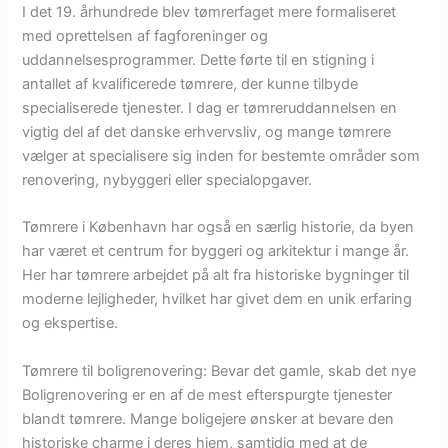
I det 19. århundrede blev tømrerfaget mere formaliseret
med oprettelsen af fagforeninger og
uddannelsesprogrammer. Dette førte til en stigning i
antallet af kvalificerede tømrere, der kunne tilbyde
specialiserede tjenester. I dag er tømreruddannelsen en
vigtig del af det danske erhvervsliv, og mange tømrere
vælger at specialisere sig inden for bestemte områder som
renovering, nybyggeri eller specialopgaver.
Tømrere i København har også en særlig historie, da byen
har været et centrum for byggeri og arkitektur i mange år.
Her har tømrere arbejdet på alt fra historiske bygninger til
moderne lejligheder, hvilket har givet dem en unik erfaring
og ekspertise.
Tømrere til boligrenovering: Bevar det gamle, skab det nye
Boligrenovering er en af de mest efterspurgte tjenester
blandt tømrere. Mange boligejere ønsker at bevare den
historiske charme i deres hjem, samtidig med at de