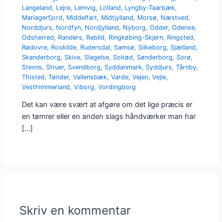
Langeland
,
Lejre
,
Lemvig
,
Lolland
,
Lyngby-Taarbæk
,
Mariagerfjord
,
Middelfart
,
Midtjylland
,
Morsø
,
Næstved
,
Norddjurs
,
Nordfyn
,
Nordjylland
,
Nyborg
,
Odder
,
Odense
,
Odsherred
,
Randers
,
Rebild
,
Ringkøbing-Skjern
,
Ringsted
,
Rødovre
,
Roskilde
,
Rudersdal
,
Samsø
,
Silkeborg
,
Sjælland
,
Skanderborg
,
Skive
,
Slagelse
,
Solrød
,
Sønderborg
,
Sorø
,
Stevns
,
Struer
,
Svendborg
,
Syddanmark
,
Syddjurs
,
Tårnby
,
Thisted
,
Tønder
,
Vallensbæk
,
Varde
,
Vejen
,
Vejle
,
Vesthimmerland
,
Viborg
,
Vordingborg
Det kan være svært at afgøre om det lige præcis er
en tømrer eller en anden slags håndværker man har
[…]
Skriv en kommentar