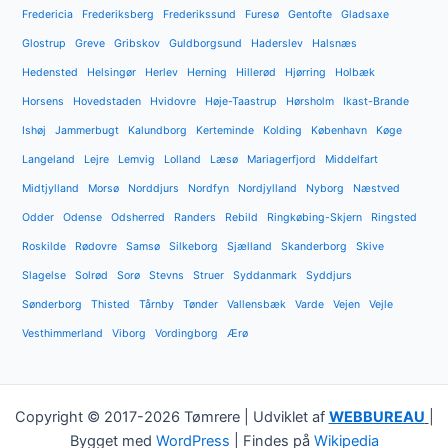
Fredericia
Frederiksberg
Frederikssund
Furesø
Gentofte
Gladsaxe
Glostrup
Greve
Gribskov
Guldborgsund
Haderslev
Halsnæs
Hedensted
Helsingør
Herlev
Herning
Hillerød
Hjørring
Holbæk
Horsens
Hovedstaden
Hvidovre
Høje-Taastrup
Hørsholm
Ikast-Brande
Ishøj
Jammerbugt
Kalundborg
Kerteminde
Kolding
København
Køge
Langeland
Lejre
Lemvig
Lolland
Læsø
Mariagerfjord
Middelfart
Midtjylland
Morsø
Norddjurs
Nordfyn
Nordjylland
Nyborg
Næstved
Odder
Odense
Odsherred
Randers
Rebild
Ringkøbing-Skjern
Ringsted
Roskilde
Rødovre
Samsø
Silkeborg
Sjælland
Skanderborg
Skive
Slagelse
Solrød
Sorø
Stevns
Struer
Syddanmark
Syddjurs
Sønderborg
Thisted
Tårnby
Tønder
Vallensbæk
Varde
Vejen
Vejle
Vesthimmerland
Viborg
Vordingborg
Ærø
Copyright © 2017-2026 Tømrere | Udviklet af
WEBBUREAU
|
Bygget med
WordPress
| Findes på
Wikipedia