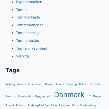
Byggebranchen
Tømrer
Tømrerarbejde
Tømrerbranchen
Tømrerlærling
Tømrermester
Tømrervirksomhed
Værktøj
Tags
Aalborg
Aarhus
Albertslund
Allerød
Assens
Ballerup
Billund
Bornholm
Danmark
Brøndby
Brønderslev
Byggeprojekt
DIY
Dragør
Egedal
Esbjerg
Faaborg-Midtfyn
Fanø
Favrskov
Faxe
Fredensborg