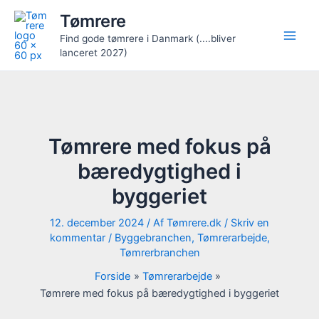
Gå
Tømrere
til
Find gode tømrere i Danmark (....bliver
indholdet
lanceret 2027)
Tømrere med fokus på
bæredygtighed i
byggeriet
12. december 2024
/ Af
Tømrere.dk
/
Skriv en
kommentar
/
Byggebranchen
,
Tømrerarbejde
,
Tømrerbranchen
Forside
Tømrerarbejde
Tømrere med fokus på bæredygtighed i byggeriet