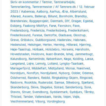
Skriv en kommentar
/
Tømrer
,
Tømrerarbejde
,
Tømrerlærling
,
Tømrermester
/ Af
Tømrere.dk
/
12. februar
2023
/
Aabenraa
,
Aalborg
,
Aarhus
,
Ærø
,
Albertslund
,
Allerød
,
Assens
,
Ballerup
,
Billund
,
Bornholm
,
Brøndby
,
Brønderslev
,
Byggeprojekt
,
Danmark
,
DIY
,
Dragør
,
Egedal
,
Esbjerg
,
Faaborg-Midtfyn
,
Fanø
,
Favrskov
,
Faxe
,
Fredensborg
,
Fredericia
,
Frederiksberg
,
Frederikshavn
,
Frederikssund
,
Furesø
,
Gentofte
,
Gladsaxe
,
Glostrup
,
Greve
,
Gribskov
,
Guldborgsund
,
Haderslev
,
Halsnæs
,
Hedensted
,
Helsingør
,
Herlev
,
Herning
,
Hillerød
,
Hjørring
,
Høje-Taastrup
,
Holbæk
,
Holstebro
,
Horsens
,
Hørsholm
,
Hovedstaden
,
Hvidovre
,
Ikast-Brande
,
Ishøj
,
Jammerbugt
,
Kalundborg
,
Kerteminde
,
København
,
Køge
,
Kolding
,
Læsø
,
Langeland
,
Lejre
,
Lemvig
,
Lolland
,
Lyngby-Taarbæk
,
Mariagerfjord
,
Middelfart
,
Midtjylland
,
Morsø
,
Næstved
,
Norddjurs
,
Nordfyn
,
Nordjylland
,
Nyborg
,
Odder
,
Odense
,
Odsherred
,
Randers
,
Rebild
,
Ringkøbing-Skjern
,
Ringsted
,
Rødovre
,
Roskilde
,
Rudersdal
,
Samsø
,
Silkeborg
,
Sjælland
,
Skanderborg
,
Skive
,
Slagelse
,
Solrød
,
Sønderborg
,
Sorø
,
Stevns
,
Struer
,
Svendborg
,
Syddanmark
,
Syddjurs
,
Tårnby
,
Thisted
,
Tønder
,
Vallensbæk
,
Varde
,
Vejen
,
Vejle
,
Vesthimmerland
,
Viborg
,
Vordingborg