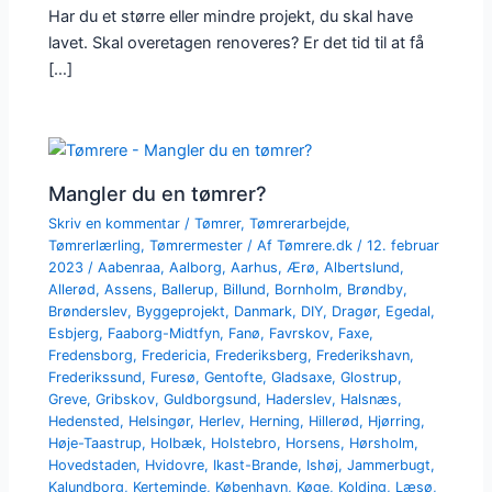
Har du et større eller mindre projekt, du skal have
lavet. Skal overetagen renoveres? Er det tid til at få
[…]
Mangler du en tømrer?
Skriv en kommentar
/
Tømrer
,
Tømrerarbejde
,
Tømrerlærling
,
Tømrermester
/ Af
Tømrere.dk
/
12. februar
2023
/
Aabenraa
,
Aalborg
,
Aarhus
,
Ærø
,
Albertslund
,
Allerød
,
Assens
,
Ballerup
,
Billund
,
Bornholm
,
Brøndby
,
Brønderslev
,
Byggeprojekt
,
Danmark
,
DIY
,
Dragør
,
Egedal
,
Esbjerg
,
Faaborg-Midtfyn
,
Fanø
,
Favrskov
,
Faxe
,
Fredensborg
,
Fredericia
,
Frederiksberg
,
Frederikshavn
,
Frederikssund
,
Furesø
,
Gentofte
,
Gladsaxe
,
Glostrup
,
Greve
,
Gribskov
,
Guldborgsund
,
Haderslev
,
Halsnæs
,
Hedensted
,
Helsingør
,
Herlev
,
Herning
,
Hillerød
,
Hjørring
,
Høje-Taastrup
,
Holbæk
,
Holstebro
,
Horsens
,
Hørsholm
,
Hovedstaden
,
Hvidovre
,
Ikast-Brande
,
Ishøj
,
Jammerbugt
,
Kalundborg
,
Kerteminde
,
København
,
Køge
,
Kolding
,
Læsø
,