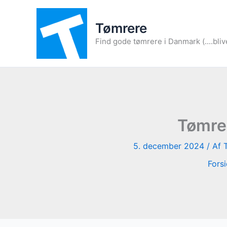
Gå
til
Tømrere
indholdet
Find gode tømrere i Danmark (....bliv
Tømrer
5. december 2024
/ Af
Fors