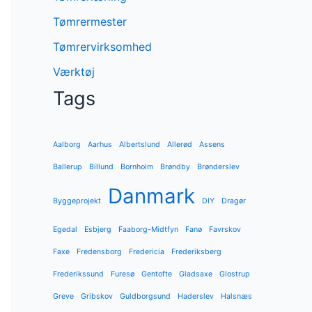
Tømrermester
Tømrervirksomhed
Værktøj
Tags
Aalborg
Aarhus
Albertslund
Allerød
Assens
Ballerup
Billund
Bornholm
Brøndby
Brønderslev
Danmark
Byggeprojekt
DIY
Dragør
Egedal
Esbjerg
Faaborg-Midtfyn
Fanø
Favrskov
Faxe
Fredensborg
Fredericia
Frederiksberg
Frederikssund
Furesø
Gentofte
Gladsaxe
Glostrup
Greve
Gribskov
Guldborgsund
Haderslev
Halsnæs