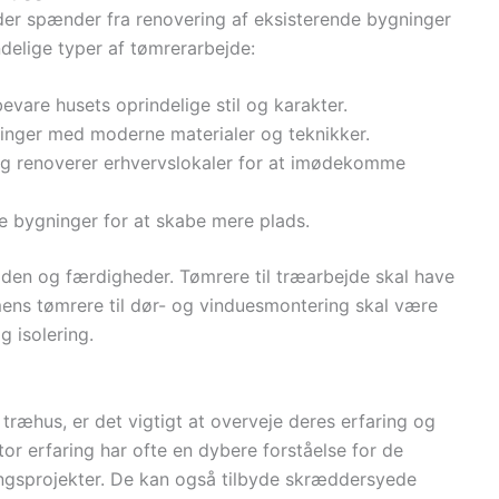
der spænder fra renovering af eksisterende bygninger
ndelige typer af tømrerarbejde:
bevare husets oprindelige stil og karakter.
ninger med moderne materialer og teknikker.
 og renoverer erhvervslokaler for at imødekomme
de bygninger for at skabe mere plads.
iden og færdigheder. Tømrere til træarbejde skal have
mens tømrere til dør- og vinduesmontering skal være
g isolering.
træhus, er det vigtigt at overveje deres erfaring og
or erfaring har ofte en dybere forståelse for de
ingsprojekter. De kan også tilbyde skræddersyede