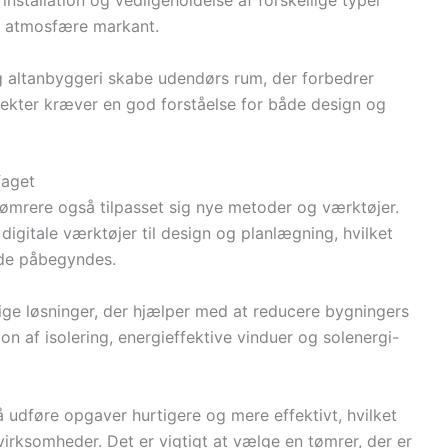
installation og vedligeholdelse af forskellige typer
s atmosfære markant.
g altanbyggeri skabe udendørs rum, der forbedrer
ojekter kræver en god forståelse for både design og
faget
 tømrere også tilpasset sig nye metoder og værktøjer.
igitale værktøjer til design og planlægning, hvilket
r de påbegyndes.
ige løsninger, der hjælper med at reducere bygningers
ion af isolering, energieffektive vinduer og solenergi-
udføre opgaver hurtigere og mere effektivt, hvilket
virksomheder. Det er vigtigt at vælge en tømrer, der er