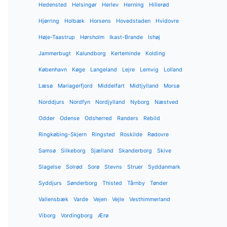
Hedensted
Helsingør
Herlev
Herning
Hillerød
Hjørring
Holbæk
Horsens
Hovedstaden
Hvidovre
Høje-Taastrup
Hørsholm
Ikast-Brande
Ishøj
Jammerbugt
Kalundborg
Kerteminde
Kolding
København
Køge
Langeland
Lejre
Lemvig
Lolland
Læsø
Mariagerfjord
Middelfart
Midtjylland
Morsø
Norddjurs
Nordfyn
Nordjylland
Nyborg
Næstved
Odder
Odense
Odsherred
Randers
Rebild
Ringkøbing-Skjern
Ringsted
Roskilde
Rødovre
Samsø
Silkeborg
Sjælland
Skanderborg
Skive
Slagelse
Solrød
Sorø
Stevns
Struer
Syddanmark
Syddjurs
Sønderborg
Thisted
Tårnby
Tønder
Vallensbæk
Varde
Vejen
Vejle
Vesthimmerland
Viborg
Vordingborg
Ærø