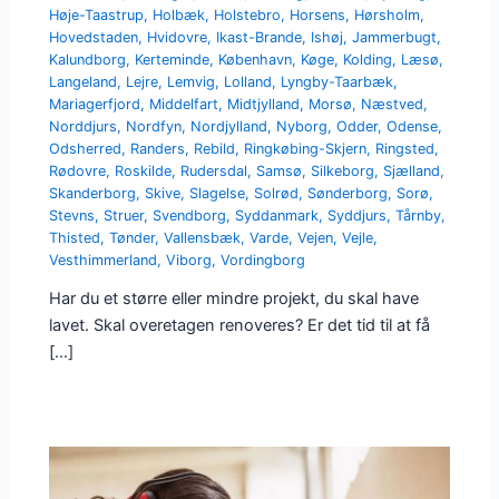
Høje-Taastrup
,
Holbæk
,
Holstebro
,
Horsens
,
Hørsholm
,
Hovedstaden
,
Hvidovre
,
Ikast-Brande
,
Ishøj
,
Jammerbugt
,
Kalundborg
,
Kerteminde
,
København
,
Køge
,
Kolding
,
Læsø
,
Langeland
,
Lejre
,
Lemvig
,
Lolland
,
Lyngby-Taarbæk
,
Mariagerfjord
,
Middelfart
,
Midtjylland
,
Morsø
,
Næstved
,
Norddjurs
,
Nordfyn
,
Nordjylland
,
Nyborg
,
Odder
,
Odense
,
Odsherred
,
Randers
,
Rebild
,
Ringkøbing-Skjern
,
Ringsted
,
Rødovre
,
Roskilde
,
Rudersdal
,
Samsø
,
Silkeborg
,
Sjælland
,
Skanderborg
,
Skive
,
Slagelse
,
Solrød
,
Sønderborg
,
Sorø
,
Stevns
,
Struer
,
Svendborg
,
Syddanmark
,
Syddjurs
,
Tårnby
,
Thisted
,
Tønder
,
Vallensbæk
,
Varde
,
Vejen
,
Vejle
,
Vesthimmerland
,
Viborg
,
Vordingborg
Har du et større eller mindre projekt, du skal have
lavet. Skal overetagen renoveres? Er det tid til at få
[…]