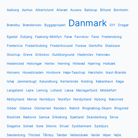
Aalborg
Aarhus
Albertslund
Allerød
Assens
Ballerup
Billund
Bornholm
Danmark
Brøndby
Brønderslev
Byggeprojekt
DIY
Dragør
Egedal
Esbjerg
Faaborg-Midtfyn
Fanø
Favrskov
Faxe
Fredensborg
Fredericia
Frederiksberg
Frederikssund
Furesø
Gentofte
Gladsaxe
Glostrup
Greve
Gribskov
Guldborgsund
Haderslev
Halsnæs
Hedensted
Helsingør
Herlev
Herning
Hillerød
Hjørring
Holbæk
Horsens
Hovedstaden
Hvidovre
Høje-Taastrup
Hørsholm
Ikast-Brande
Ishøj
Jammerbugt
Kalundborg
Kerteminde
Kolding
København
Køge
Langeland
Lejre
Lemvig
Lolland
Læsø
Mariagerfjord
Middelfart
Midtjylland
Morsø
Norddjurs
Nordfyn
Nordjylland
Nyborg
Næstved
Odder
Odense
Odsherred
Randers
Rebild
Ringkøbing-Skjern
Ringsted
Roskilde
Rødovre
Samsø
Silkeborg
Sjælland
Skanderborg
Skive
Slagelse
Solrød
Sorø
Stevns
Struer
Syddanmark
Syddjurs
Sønderborg
Thisted
Tårnby
Tønder
Vallensbæk
Varde
Vejen
Vejle