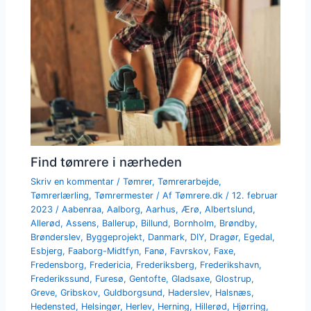
Find tømrere i nærheden
Skriv en kommentar
/
Tømrer
,
Tømrerarbejde
,
Tømrerlærling
,
Tømrermester
/ Af
Tømrere.dk
/
12. februar
2023
/
Aabenraa
,
Aalborg
,
Aarhus
,
Ærø
,
Albertslund
,
Allerød
,
Assens
,
Ballerup
,
Billund
,
Bornholm
,
Brøndby
,
Brønderslev
,
Byggeprojekt
,
Danmark
,
DIY
,
Dragør
,
Egedal
,
Esbjerg
,
Faaborg-Midtfyn
,
Fanø
,
Favrskov
,
Faxe
,
Fredensborg
,
Fredericia
,
Frederiksberg
,
Frederikshavn
,
Frederikssund
,
Furesø
,
Gentofte
,
Gladsaxe
,
Glostrup
,
Greve
,
Gribskov
,
Guldborgsund
,
Haderslev
,
Halsnæs
,
Hedensted
,
Helsingør
,
Herlev
,
Herning
,
Hillerød
,
Hjørring
,