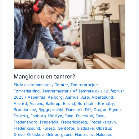
Mangler du en tømrer?
Skriv en kommentar
/
Tømrer
,
Tømrerarbejde
,
Tømrerlærling
,
Tømrermester
/ Af
Tømrere.dk
/
12. februar
2023
/
Aabenraa
,
Aalborg
,
Aarhus
,
Ærø
,
Albertslund
,
Allerød
,
Assens
,
Ballerup
,
Billund
,
Bornholm
,
Brøndby
,
Brønderslev
,
Byggeprojekt
,
Danmark
,
DIY
,
Dragør
,
Egedal
,
Esbjerg
,
Faaborg-Midtfyn
,
Fanø
,
Favrskov
,
Faxe
,
Fredensborg
,
Fredericia
,
Frederiksberg
,
Frederikshavn
,
Frederikssund
,
Furesø
,
Gentofte
,
Gladsaxe
,
Glostrup
,
Greve
,
Gribskov
,
Guldborgsund
,
Haderslev
,
Halsnæs
,