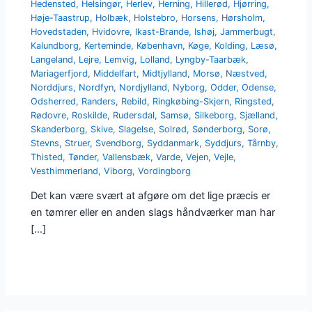
Hedensted
,
Helsingør
,
Herlev
,
Herning
,
Hillerød
,
Hjørring
,
Høje-Taastrup
,
Holbæk
,
Holstebro
,
Horsens
,
Hørsholm
,
Hovedstaden
,
Hvidovre
,
Ikast-Brande
,
Ishøj
,
Jammerbugt
,
Kalundborg
,
Kerteminde
,
København
,
Køge
,
Kolding
,
Læsø
,
Langeland
,
Lejre
,
Lemvig
,
Lolland
,
Lyngby-Taarbæk
,
Mariagerfjord
,
Middelfart
,
Midtjylland
,
Morsø
,
Næstved
,
Norddjurs
,
Nordfyn
,
Nordjylland
,
Nyborg
,
Odder
,
Odense
,
Odsherred
,
Randers
,
Rebild
,
Ringkøbing-Skjern
,
Ringsted
,
Rødovre
,
Roskilde
,
Rudersdal
,
Samsø
,
Silkeborg
,
Sjælland
,
Skanderborg
,
Skive
,
Slagelse
,
Solrød
,
Sønderborg
,
Sorø
,
Stevns
,
Struer
,
Svendborg
,
Syddanmark
,
Syddjurs
,
Tårnby
,
Thisted
,
Tønder
,
Vallensbæk
,
Varde
,
Vejen
,
Vejle
,
Vesthimmerland
,
Viborg
,
Vordingborg
Det kan være svært at afgøre om det lige præcis er
en tømrer eller en anden slags håndværker man har
[…]