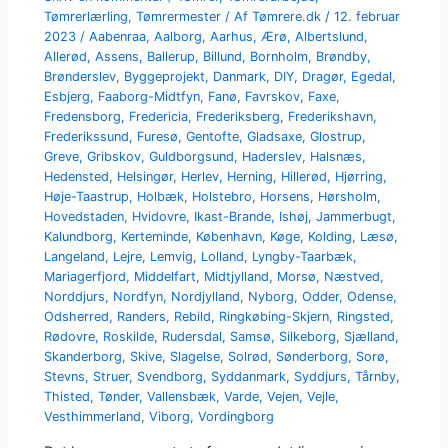
Tømrerlærling
,
Tømrermester
/ Af
Tømrere.dk
/
12. februar
2023
/
Aabenraa
,
Aalborg
,
Aarhus
,
Ærø
,
Albertslund
,
Allerød
,
Assens
,
Ballerup
,
Billund
,
Bornholm
,
Brøndby
,
Brønderslev
,
Byggeprojekt
,
Danmark
,
DIY
,
Dragør
,
Egedal
,
Esbjerg
,
Faaborg-Midtfyn
,
Fanø
,
Favrskov
,
Faxe
,
Fredensborg
,
Fredericia
,
Frederiksberg
,
Frederikshavn
,
Frederikssund
,
Furesø
,
Gentofte
,
Gladsaxe
,
Glostrup
,
Greve
,
Gribskov
,
Guldborgsund
,
Haderslev
,
Halsnæs
,
Hedensted
,
Helsingør
,
Herlev
,
Herning
,
Hillerød
,
Hjørring
,
Høje-Taastrup
,
Holbæk
,
Holstebro
,
Horsens
,
Hørsholm
,
Hovedstaden
,
Hvidovre
,
Ikast-Brande
,
Ishøj
,
Jammerbugt
,
Kalundborg
,
Kerteminde
,
København
,
Køge
,
Kolding
,
Læsø
,
Langeland
,
Lejre
,
Lemvig
,
Lolland
,
Lyngby-Taarbæk
,
Mariagerfjord
,
Middelfart
,
Midtjylland
,
Morsø
,
Næstved
,
Norddjurs
,
Nordfyn
,
Nordjylland
,
Nyborg
,
Odder
,
Odense
,
Odsherred
,
Randers
,
Rebild
,
Ringkøbing-Skjern
,
Ringsted
,
Rødovre
,
Roskilde
,
Rudersdal
,
Samsø
,
Silkeborg
,
Sjælland
,
Skanderborg
,
Skive
,
Slagelse
,
Solrød
,
Sønderborg
,
Sorø
,
Stevns
,
Struer
,
Svendborg
,
Syddanmark
,
Syddjurs
,
Tårnby
,
Thisted
,
Tønder
,
Vallensbæk
,
Varde
,
Vejen
,
Vejle
,
Vesthimmerland
,
Viborg
,
Vordingborg