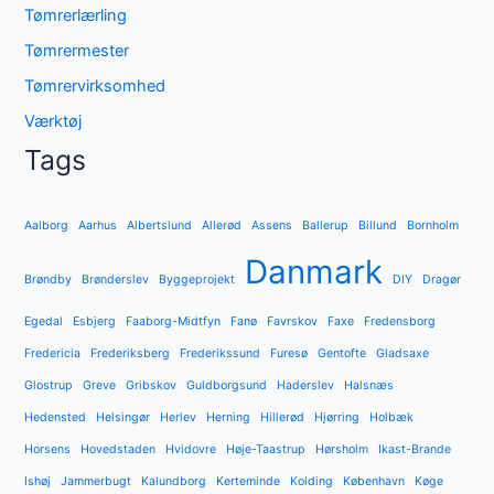
Tømrerlærling
Tømrermester
Tømrervirksomhed
Værktøj
Tags
Aalborg
Aarhus
Albertslund
Allerød
Assens
Ballerup
Billund
Bornholm
Danmark
Brøndby
Brønderslev
Byggeprojekt
DIY
Dragør
Egedal
Esbjerg
Faaborg-Midtfyn
Fanø
Favrskov
Faxe
Fredensborg
Fredericia
Frederiksberg
Frederikssund
Furesø
Gentofte
Gladsaxe
Glostrup
Greve
Gribskov
Guldborgsund
Haderslev
Halsnæs
Hedensted
Helsingør
Herlev
Herning
Hillerød
Hjørring
Holbæk
Horsens
Hovedstaden
Hvidovre
Høje-Taastrup
Hørsholm
Ikast-Brande
Ishøj
Jammerbugt
Kalundborg
Kerteminde
Kolding
København
Køge