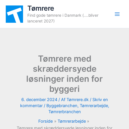
Gå
Tømrere
til
Find gode tømrere i Danmark (....bliver
indholdet
lanceret 2027)
Tømrere med
skræddersyede
løsninger inden for
byggeri
6. december 2024
/ Af
Tømrere.dk
/
Skriv en
kommentar
/
Byggebranchen
,
Tømrerarbejde
,
Tømrerbranchen
Forside
Tømrerarbejde
Tømrere med skræddersyede løsninger inden for