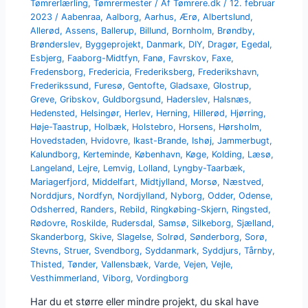
Tømrerlærling
,
Tømrermester
/ Af
Tømrere.dk
/
12. februar
2023
/
Aabenraa
,
Aalborg
,
Aarhus
,
Ærø
,
Albertslund
,
Allerød
,
Assens
,
Ballerup
,
Billund
,
Bornholm
,
Brøndby
,
Brønderslev
,
Byggeprojekt
,
Danmark
,
DIY
,
Dragør
,
Egedal
,
Esbjerg
,
Faaborg-Midtfyn
,
Fanø
,
Favrskov
,
Faxe
,
Fredensborg
,
Fredericia
,
Frederiksberg
,
Frederikshavn
,
Frederikssund
,
Furesø
,
Gentofte
,
Gladsaxe
,
Glostrup
,
Greve
,
Gribskov
,
Guldborgsund
,
Haderslev
,
Halsnæs
,
Hedensted
,
Helsingør
,
Herlev
,
Herning
,
Hillerød
,
Hjørring
,
Høje-Taastrup
,
Holbæk
,
Holstebro
,
Horsens
,
Hørsholm
,
Hovedstaden
,
Hvidovre
,
Ikast-Brande
,
Ishøj
,
Jammerbugt
,
Kalundborg
,
Kerteminde
,
København
,
Køge
,
Kolding
,
Læsø
,
Langeland
,
Lejre
,
Lemvig
,
Lolland
,
Lyngby-Taarbæk
,
Mariagerfjord
,
Middelfart
,
Midtjylland
,
Morsø
,
Næstved
,
Norddjurs
,
Nordfyn
,
Nordjylland
,
Nyborg
,
Odder
,
Odense
,
Odsherred
,
Randers
,
Rebild
,
Ringkøbing-Skjern
,
Ringsted
,
Rødovre
,
Roskilde
,
Rudersdal
,
Samsø
,
Silkeborg
,
Sjælland
,
Skanderborg
,
Skive
,
Slagelse
,
Solrød
,
Sønderborg
,
Sorø
,
Stevns
,
Struer
,
Svendborg
,
Syddanmark
,
Syddjurs
,
Tårnby
,
Thisted
,
Tønder
,
Vallensbæk
,
Varde
,
Vejen
,
Vejle
,
Vesthimmerland
,
Viborg
,
Vordingborg
Har du et større eller mindre projekt, du skal have