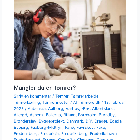
Mangler du en tømrer?
Skriv en kommentar
/
Tømrer
,
Tømrerarbejde
,
Tømrerlærling
,
Tømrermester
/ Af
Tømrere.dk
/
12. februar
2023
/
Aabenraa
,
Aalborg
,
Aarhus
,
Ærø
,
Albertslund
,
Allerød
,
Assens
,
Ballerup
,
Billund
,
Bornholm
,
Brøndby
,
Brønderslev
,
Byggeprojekt
,
Danmark
,
DIY
,
Dragør
,
Egedal
,
Esbjerg
,
Faaborg-Midtfyn
,
Fanø
,
Favrskov
,
Faxe
,
Fredensborg
,
Fredericia
,
Frederiksberg
,
Frederikshavn
,
Frederikssund
,
Furesø
,
Gentofte
,
Gladsaxe
,
Glostrup
,