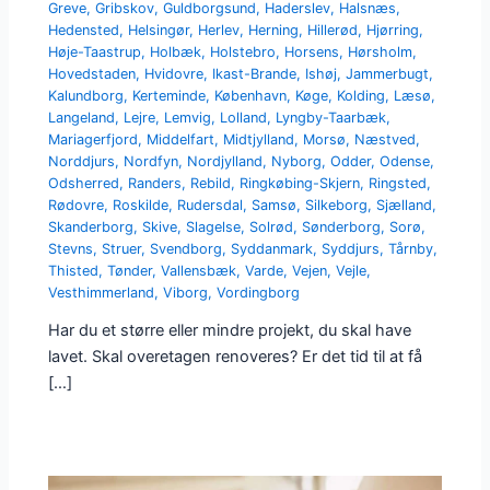
Greve
,
Gribskov
,
Guldborgsund
,
Haderslev
,
Halsnæs
,
Hedensted
,
Helsingør
,
Herlev
,
Herning
,
Hillerød
,
Hjørring
,
Høje-Taastrup
,
Holbæk
,
Holstebro
,
Horsens
,
Hørsholm
,
Hovedstaden
,
Hvidovre
,
Ikast-Brande
,
Ishøj
,
Jammerbugt
,
Kalundborg
,
Kerteminde
,
København
,
Køge
,
Kolding
,
Læsø
,
Langeland
,
Lejre
,
Lemvig
,
Lolland
,
Lyngby-Taarbæk
,
Mariagerfjord
,
Middelfart
,
Midtjylland
,
Morsø
,
Næstved
,
Norddjurs
,
Nordfyn
,
Nordjylland
,
Nyborg
,
Odder
,
Odense
,
Odsherred
,
Randers
,
Rebild
,
Ringkøbing-Skjern
,
Ringsted
,
Rødovre
,
Roskilde
,
Rudersdal
,
Samsø
,
Silkeborg
,
Sjælland
,
Skanderborg
,
Skive
,
Slagelse
,
Solrød
,
Sønderborg
,
Sorø
,
Stevns
,
Struer
,
Svendborg
,
Syddanmark
,
Syddjurs
,
Tårnby
,
Thisted
,
Tønder
,
Vallensbæk
,
Varde
,
Vejen
,
Vejle
,
Vesthimmerland
,
Viborg
,
Vordingborg
Har du et større eller mindre projekt, du skal have
lavet. Skal overetagen renoveres? Er det tid til at få
[…]