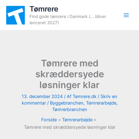
Gå
Tømrere
til
Find gode tømrere i Danmark (....bliver
indholdet
lanceret 2027)
Tømrere med
skræddersyede
løsninger klar
13. december 2024
/ Af
Tømrere.dk
/
Skriv en
kommentar
/
Byggebranchen
,
Tømrerarbejde
,
Tømrerbranchen
Forside
Tømrerarbejde
Tømrere med skræddersyede løsninger klar