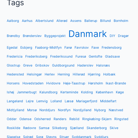
Tags
Aalborg
Aarhus
Albertslund
Allerød
Assens
Ballerup
Billund
Bornholm
Danmark
Brøndby
Brønderslev
Byggeprojekt
DIY
Dragør
Egedal
Esbjerg
Faaborg-Midtfyn
Fanø
Favrskov
Faxe
Fredensborg
Fredericia
Frederiksberg
Frederikssund
Furesø
Gentofte
Gladsaxe
Glostrup
Greve
Gribskov
Guldborgsund
Haderslev
Halsnæs
Hedensted
Helsingør
Herlev
Herning
Hillerød
Hjørring
Holbæk
Horsens
Hovedstaden
Hvidovre
Høje-Taastrup
Hørsholm
Ikast-Brande
Ishøj
Jammerbugt
Kalundborg
Kerteminde
Kolding
København
Køge
Langeland
Lejre
Lemvig
Lolland
Læsø
Mariagerfjord
Middelfart
Midtjylland
Morsø
Norddjurs
Nordfyn
Nordjylland
Nyborg
Næstved
Odder
Odense
Odsherred
Randers
Rebild
Ringkøbing-Skjern
Ringsted
Roskilde
Rødovre
Samsø
Silkeborg
Sjælland
Skanderborg
Skive
Slagelse
Solrød
Sorø
Stevns
Struer
Syddanmark
Syddjurs