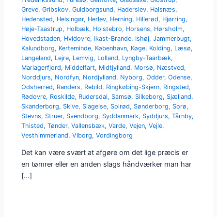
Greve
,
Gribskov
,
Guldborgsund
,
Haderslev
,
Halsnæs
,
Hedensted
,
Helsingør
,
Herlev
,
Herning
,
Hillerød
,
Hjørring
,
Høje-Taastrup
,
Holbæk
,
Holstebro
,
Horsens
,
Hørsholm
,
Hovedstaden
,
Hvidovre
,
Ikast-Brande
,
Ishøj
,
Jammerbugt
,
Kalundborg
,
Kerteminde
,
København
,
Køge
,
Kolding
,
Læsø
,
Langeland
,
Lejre
,
Lemvig
,
Lolland
,
Lyngby-Taarbæk
,
Mariagerfjord
,
Middelfart
,
Midtjylland
,
Morsø
,
Næstved
,
Norddjurs
,
Nordfyn
,
Nordjylland
,
Nyborg
,
Odder
,
Odense
,
Odsherred
,
Randers
,
Rebild
,
Ringkøbing-Skjern
,
Ringsted
,
Rødovre
,
Roskilde
,
Rudersdal
,
Samsø
,
Silkeborg
,
Sjælland
,
Skanderborg
,
Skive
,
Slagelse
,
Solrød
,
Sønderborg
,
Sorø
,
Stevns
,
Struer
,
Svendborg
,
Syddanmark
,
Syddjurs
,
Tårnby
,
Thisted
,
Tønder
,
Vallensbæk
,
Varde
,
Vejen
,
Vejle
,
Vesthimmerland
,
Viborg
,
Vordingborg
Det kan være svært at afgøre om det lige præcis er
en tømrer eller en anden slags håndværker man har
[…]