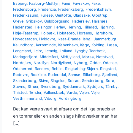
Esbjerg
,
Faaborg-Midtfyn
,
Fanø
,
Favrskov
,
Faxe
,
Fredensborg
,
Fredericia
,
Frederiksberg
,
Frederikshavn
,
Frederikssund
,
Furesø
,
Gentofte
,
Gladsaxe
,
Glostrup
,
Greve
,
Gribskov
,
Guldborgsund
,
Haderslev
,
Halsnæs
,
Hedensted
,
Helsingør
,
Herlev
,
Herning
,
Hillerød
,
Hjørring
,
Høje-Taastrup
,
Holbæk
,
Holstebro
,
Horsens
,
Hørsholm
,
Hovedstaden
,
Hvidovre
,
Ikast-Brande
,
Ishøj
,
Jammerbugt
,
Kalundborg
,
Kerteminde
,
København
,
Køge
,
Kolding
,
Læsø
,
Langeland
,
Lejre
,
Lemvig
,
Lolland
,
Lyngby-Taarbæk
,
Mariagerfjord
,
Middelfart
,
Midtjylland
,
Morsø
,
Næstved
,
Norddjurs
,
Nordfyn
,
Nordjylland
,
Nyborg
,
Odder
,
Odense
,
Odsherred
,
Randers
,
Rebild
,
Ringkøbing-Skjern
,
Ringsted
,
Rødovre
,
Roskilde
,
Rudersdal
,
Samsø
,
Silkeborg
,
Sjælland
,
Skanderborg
,
Skive
,
Slagelse
,
Solrød
,
Sønderborg
,
Sorø
,
Stevns
,
Struer
,
Svendborg
,
Syddanmark
,
Syddjurs
,
Tårnby
,
Thisted
,
Tønder
,
Vallensbæk
,
Varde
,
Vejen
,
Vejle
,
Vesthimmerland
,
Viborg
,
Vordingborg
Det kan være svært at afgøre om det lige præcis er
en tømrer eller en anden slags håndværker man har
[…]