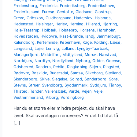
Fredensborg
,
Fredericia
,
Frederiksberg
,
Frederikshavn
,
Frederikssund
,
Furesø
,
Gentofte
,
Gladsaxe
,
Glostrup
,
Greve
,
Gribskov
,
Guldborgsund
,
Haderslev
,
Halsnæs
,
Hedensted
,
Helsingør
,
Herlev
,
Herning
,
Hillerød
,
Hjørring
,
Høje-Taastrup
,
Holbæk
,
Holstebro
,
Horsens
,
Hørsholm
,
Hovedstaden
,
Hvidovre
,
Ikast-Brande
,
Ishøj
,
Jammerbugt
,
Kalundborg
,
Kerteminde
,
København
,
Køge
,
Kolding
,
Læsø
,
Langeland
,
Lejre
,
Lemvig
,
Lolland
,
Lyngby-Taarbæk
,
Mariagerfjord
,
Middelfart
,
Midtjylland
,
Morsø
,
Næstved
,
Norddjurs
,
Nordfyn
,
Nordjylland
,
Nyborg
,
Odder
,
Odense
,
Odsherred
,
Randers
,
Rebild
,
Ringkøbing-Skjern
,
Ringsted
,
Rødovre
,
Roskilde
,
Rudersdal
,
Samsø
,
Silkeborg
,
Sjælland
,
Skanderborg
,
Skive
,
Slagelse
,
Solrød
,
Sønderborg
,
Sorø
,
Stevns
,
Struer
,
Svendborg
,
Syddanmark
,
Syddjurs
,
Tårnby
,
Thisted
,
Tønder
,
Vallensbæk
,
Varde
,
Vejen
,
Vejle
,
Vesthimmerland
,
Viborg
,
Vordingborg
Har du et større eller mindre projekt, du skal have
lavet. Skal overetagen renoveres? Er det tid til at få
[…]