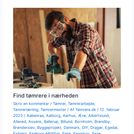
Find tømrere i nærheden
Skriv en kommentar
/
Tømrer
,
Tømrerarbejde
,
Tømrerlærling
,
Tømrermester
/ Af
Tømrere.dk
/
12. februar
2023
/
Aabenraa
,
Aalborg
,
Aarhus
,
Ærø
,
Albertslund
,
Allerød
,
Assens
,
Ballerup
,
Billund
,
Bornholm
,
Brøndby
,
Brønderslev
,
Byggeprojekt
,
Danmark
,
DIY
,
Dragør
,
Egedal
,
Esbjerg
,
Faaborg-Midtfyn
,
Fanø
,
Favrskov
,
Faxe
,