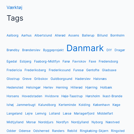
Værktøj
Tags
Aalborg
Aarhus
Albertslund
Allerød
Assens
Ballerup
Billund
Bornholm
Danmark
Brøndby
Brønderslev
Byggeprojekt
DIY
Dragør
Egedal
Esbjerg
Faaborg-Midtfyn
Fanø
Favrskov
Faxe
Fredensborg
Fredericia
Frederiksberg
Frederikssund
Furesø
Gentofte
Gladsaxe
Glostrup
Greve
Gribskov
Guldborgsund
Haderslev
Halsnæs
Hedensted
Helsingør
Herlev
Herning
Hillerød
Hjørring
Holbæk
Horsens
Hovedstaden
Hvidovre
Høje-Taastrup
Hørsholm
Ikast-Brande
Ishøj
Jammerbugt
Kalundborg
Kerteminde
Kolding
København
Køge
Langeland
Lejre
Lemvig
Lolland
Læsø
Mariagerfjord
Middelfart
Midtjylland
Morsø
Norddjurs
Nordfyn
Nordjylland
Nyborg
Næstved
Odder
Odense
Odsherred
Randers
Rebild
Ringkøbing-Skjern
Ringsted