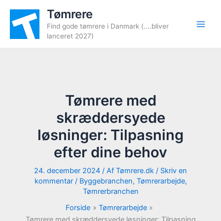
Gå
Tømrere
til
Find gode tømrere i Danmark (....bliver
indholdet
lanceret 2027)
Tømrere med
skræddersyede
løsninger: Tilpasning
efter dine behov
24. december 2024
/ Af
Tømrere.dk
/
Skriv en
kommentar
/
Byggebranchen
,
Tømrerarbejde
,
Tømrerbranchen
Forside
Tømrerarbejde
Tømrere med skræddersyede løsninger: Tilpasning