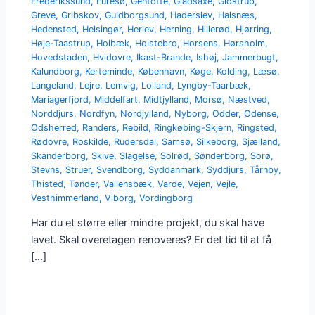
Frederikssund
,
Furesø
,
Gentofte
,
Gladsaxe
,
Glostrup
,
Greve
,
Gribskov
,
Guldborgsund
,
Haderslev
,
Halsnæs
,
Hedensted
,
Helsingør
,
Herlev
,
Herning
,
Hillerød
,
Hjørring
,
Høje-Taastrup
,
Holbæk
,
Holstebro
,
Horsens
,
Hørsholm
,
Hovedstaden
,
Hvidovre
,
Ikast-Brande
,
Ishøj
,
Jammerbugt
,
Kalundborg
,
Kerteminde
,
København
,
Køge
,
Kolding
,
Læsø
,
Langeland
,
Lejre
,
Lemvig
,
Lolland
,
Lyngby-Taarbæk
,
Mariagerfjord
,
Middelfart
,
Midtjylland
,
Morsø
,
Næstved
,
Norddjurs
,
Nordfyn
,
Nordjylland
,
Nyborg
,
Odder
,
Odense
,
Odsherred
,
Randers
,
Rebild
,
Ringkøbing-Skjern
,
Ringsted
,
Rødovre
,
Roskilde
,
Rudersdal
,
Samsø
,
Silkeborg
,
Sjælland
,
Skanderborg
,
Skive
,
Slagelse
,
Solrød
,
Sønderborg
,
Sorø
,
Stevns
,
Struer
,
Svendborg
,
Syddanmark
,
Syddjurs
,
Tårnby
,
Thisted
,
Tønder
,
Vallensbæk
,
Varde
,
Vejen
,
Vejle
,
Vesthimmerland
,
Viborg
,
Vordingborg
Har du et større eller mindre projekt, du skal have
lavet. Skal overetagen renoveres? Er det tid til at få
[…]