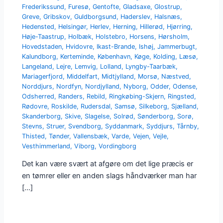
Frederikssund
,
Furesø
,
Gentofte
,
Gladsaxe
,
Glostrup
,
Greve
,
Gribskov
,
Guldborgsund
,
Haderslev
,
Halsnæs
,
Hedensted
,
Helsingør
,
Herlev
,
Herning
,
Hillerød
,
Hjørring
,
Høje-Taastrup
,
Holbæk
,
Holstebro
,
Horsens
,
Hørsholm
,
Hovedstaden
,
Hvidovre
,
Ikast-Brande
,
Ishøj
,
Jammerbugt
,
Kalundborg
,
Kerteminde
,
København
,
Køge
,
Kolding
,
Læsø
,
Langeland
,
Lejre
,
Lemvig
,
Lolland
,
Lyngby-Taarbæk
,
Mariagerfjord
,
Middelfart
,
Midtjylland
,
Morsø
,
Næstved
,
Norddjurs
,
Nordfyn
,
Nordjylland
,
Nyborg
,
Odder
,
Odense
,
Odsherred
,
Randers
,
Rebild
,
Ringkøbing-Skjern
,
Ringsted
,
Rødovre
,
Roskilde
,
Rudersdal
,
Samsø
,
Silkeborg
,
Sjælland
,
Skanderborg
,
Skive
,
Slagelse
,
Solrød
,
Sønderborg
,
Sorø
,
Stevns
,
Struer
,
Svendborg
,
Syddanmark
,
Syddjurs
,
Tårnby
,
Thisted
,
Tønder
,
Vallensbæk
,
Varde
,
Vejen
,
Vejle
,
Vesthimmerland
,
Viborg
,
Vordingborg
Det kan være svært at afgøre om det lige præcis er
en tømrer eller en anden slags håndværker man har
[…]