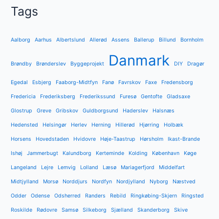
Tags
Aalborg
Aarhus
Albertslund
Allerød
Assens
Ballerup
Billund
Bornholm
Danmark
Brøndby
Brønderslev
Byggeprojekt
DIY
Dragør
Egedal
Esbjerg
Faaborg-Midtfyn
Fanø
Favrskov
Faxe
Fredensborg
Fredericia
Frederiksberg
Frederikssund
Furesø
Gentofte
Gladsaxe
Glostrup
Greve
Gribskov
Guldborgsund
Haderslev
Halsnæs
Hedensted
Helsingør
Herlev
Herning
Hillerød
Hjørring
Holbæk
Horsens
Hovedstaden
Hvidovre
Høje-Taastrup
Hørsholm
Ikast-Brande
Ishøj
Jammerbugt
Kalundborg
Kerteminde
Kolding
København
Køge
Langeland
Lejre
Lemvig
Lolland
Læsø
Mariagerfjord
Middelfart
Midtjylland
Morsø
Norddjurs
Nordfyn
Nordjylland
Nyborg
Næstved
Odder
Odense
Odsherred
Randers
Rebild
Ringkøbing-Skjern
Ringsted
Roskilde
Rødovre
Samsø
Silkeborg
Sjælland
Skanderborg
Skive