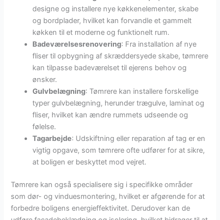
designe og installere nye køkkenelementer, skabe
og bordplader, hvilket kan forvandle et gammelt
køkken til et moderne og funktionelt rum.
Badeværelsesrenovering
: Fra installation af nye
fliser til opbygning af skræddersyede skabe, tømrere
kan tilpasse badeværelset til ejerens behov og
ønsker.
Gulvbelægning
: Tømrere kan installere forskellige
typer gulvbelægning, herunder trægulve, laminat og
fliser, hvilket kan ændre rummets udseende og
følelse.
Tagarbejde
: Udskiftning eller reparation af tag er en
vigtig opgave, som tømrere ofte udfører for at sikre,
at boligen er beskyttet mod vejret.
Tømrere kan også specialisere sig i specifikke områder
som dør- og vinduesmontering, hvilket er afgørende for at
forbedre boligens energieffektivitet. Derudover kan de
udføre facadebeklædning og isolering, hvilket bidrager til at