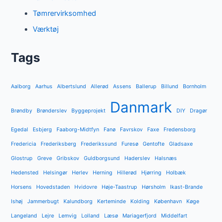
Tømrervirksomhed
Værktøj
Tags
Aalborg
Aarhus
Albertslund
Allerød
Assens
Ballerup
Billund
Bornholm
Danmark
Brøndby
Brønderslev
Byggeprojekt
DIY
Dragør
Egedal
Esbjerg
Faaborg-Midtfyn
Fanø
Favrskov
Faxe
Fredensborg
Fredericia
Frederiksberg
Frederikssund
Furesø
Gentofte
Gladsaxe
Glostrup
Greve
Gribskov
Guldborgsund
Haderslev
Halsnæs
Hedensted
Helsingør
Herlev
Herning
Hillerød
Hjørring
Holbæk
Horsens
Hovedstaden
Hvidovre
Høje-Taastrup
Hørsholm
Ikast-Brande
Ishøj
Jammerbugt
Kalundborg
Kerteminde
Kolding
København
Køge
Langeland
Lejre
Lemvig
Lolland
Læsø
Mariagerfjord
Middelfart