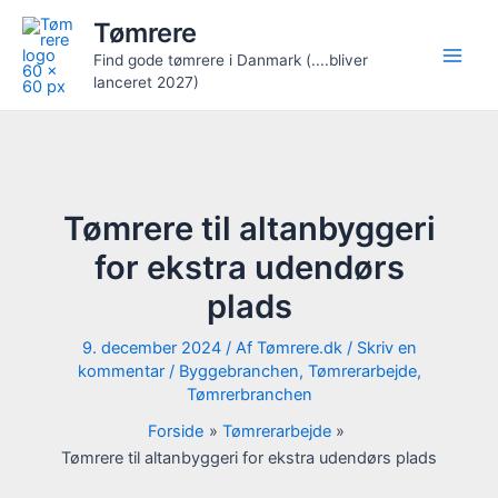
Gå
Tømrere
til
Find gode tømrere i Danmark (....bliver
indholdet
lanceret 2027)
Tømrere til altanbyggeri
for ekstra udendørs
plads
9. december 2024
/ Af
Tømrere.dk
/
Skriv en
kommentar
/
Byggebranchen
,
Tømrerarbejde
,
Tømrerbranchen
Forside
Tømrerarbejde
Tømrere til altanbyggeri for ekstra udendørs plads