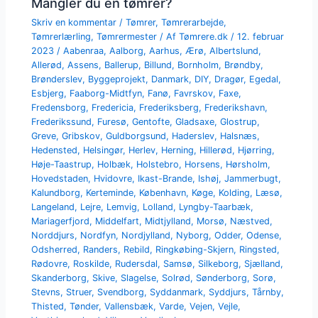
Mangler du en tømrer?
Skriv en kommentar
/
Tømrer
,
Tømrerarbejde
,
Tømrerlærling
,
Tømrermester
/ Af
Tømrere.dk
/
12. februar
2023
/
Aabenraa
,
Aalborg
,
Aarhus
,
Ærø
,
Albertslund
,
Allerød
,
Assens
,
Ballerup
,
Billund
,
Bornholm
,
Brøndby
,
Brønderslev
,
Byggeprojekt
,
Danmark
,
DIY
,
Dragør
,
Egedal
,
Esbjerg
,
Faaborg-Midtfyn
,
Fanø
,
Favrskov
,
Faxe
,
Fredensborg
,
Fredericia
,
Frederiksberg
,
Frederikshavn
,
Frederikssund
,
Furesø
,
Gentofte
,
Gladsaxe
,
Glostrup
,
Greve
,
Gribskov
,
Guldborgsund
,
Haderslev
,
Halsnæs
,
Hedensted
,
Helsingør
,
Herlev
,
Herning
,
Hillerød
,
Hjørring
,
Høje-Taastrup
,
Holbæk
,
Holstebro
,
Horsens
,
Hørsholm
,
Hovedstaden
,
Hvidovre
,
Ikast-Brande
,
Ishøj
,
Jammerbugt
,
Kalundborg
,
Kerteminde
,
København
,
Køge
,
Kolding
,
Læsø
,
Langeland
,
Lejre
,
Lemvig
,
Lolland
,
Lyngby-Taarbæk
,
Mariagerfjord
,
Middelfart
,
Midtjylland
,
Morsø
,
Næstved
,
Norddjurs
,
Nordfyn
,
Nordjylland
,
Nyborg
,
Odder
,
Odense
,
Odsherred
,
Randers
,
Rebild
,
Ringkøbing-Skjern
,
Ringsted
,
Rødovre
,
Roskilde
,
Rudersdal
,
Samsø
,
Silkeborg
,
Sjælland
,
Skanderborg
,
Skive
,
Slagelse
,
Solrød
,
Sønderborg
,
Sorø
,
Stevns
,
Struer
,
Svendborg
,
Syddanmark
,
Syddjurs
,
Tårnby
,
Thisted
,
Tønder
,
Vallensbæk
,
Varde
,
Vejen
,
Vejle
,