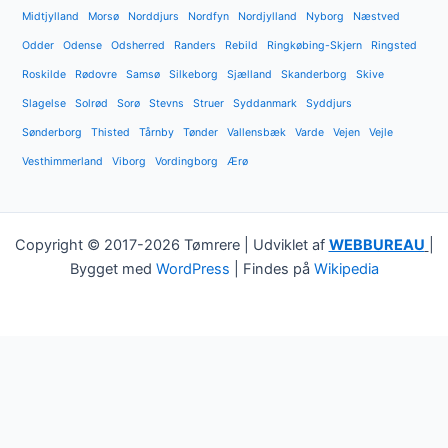
Midtjylland
Morsø
Norddjurs
Nordfyn
Nordjylland
Nyborg
Næstved
Odder
Odense
Odsherred
Randers
Rebild
Ringkøbing-Skjern
Ringsted
Roskilde
Rødovre
Samsø
Silkeborg
Sjælland
Skanderborg
Skive
Slagelse
Solrød
Sorø
Stevns
Struer
Syddanmark
Syddjurs
Sønderborg
Thisted
Tårnby
Tønder
Vallensbæk
Varde
Vejen
Vejle
Vesthimmerland
Viborg
Vordingborg
Ærø
Copyright © 2017-2026 Tømrere | Udviklet af
WEBBUREAU
|
Bygget med
WordPress
| Findes på
Wikipedia