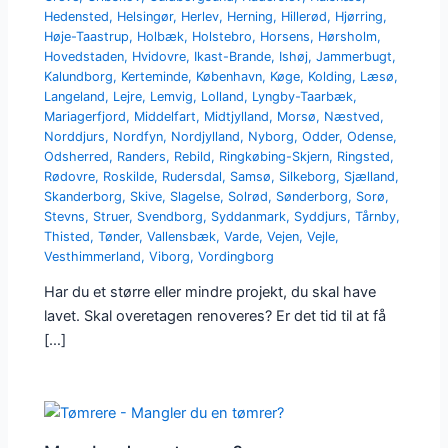
Hedensted
,
Helsingør
,
Herlev
,
Herning
,
Hillerød
,
Hjørring
,
Høje-Taastrup
,
Holbæk
,
Holstebro
,
Horsens
,
Hørsholm
,
Hovedstaden
,
Hvidovre
,
Ikast-Brande
,
Ishøj
,
Jammerbugt
,
Kalundborg
,
Kerteminde
,
København
,
Køge
,
Kolding
,
Læsø
,
Langeland
,
Lejre
,
Lemvig
,
Lolland
,
Lyngby-Taarbæk
,
Mariagerfjord
,
Middelfart
,
Midtjylland
,
Morsø
,
Næstved
,
Norddjurs
,
Nordfyn
,
Nordjylland
,
Nyborg
,
Odder
,
Odense
,
Odsherred
,
Randers
,
Rebild
,
Ringkøbing-Skjern
,
Ringsted
,
Rødovre
,
Roskilde
,
Rudersdal
,
Samsø
,
Silkeborg
,
Sjælland
,
Skanderborg
,
Skive
,
Slagelse
,
Solrød
,
Sønderborg
,
Sorø
,
Stevns
,
Struer
,
Svendborg
,
Syddanmark
,
Syddjurs
,
Tårnby
,
Thisted
,
Tønder
,
Vallensbæk
,
Varde
,
Vejen
,
Vejle
,
Vesthimmerland
,
Viborg
,
Vordingborg
Har du et større eller mindre projekt, du skal have
lavet. Skal overetagen renoveres? Er det tid til at få
[…]