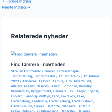
←
Forrige Indlæg
Næste Indlæg
→
Relaterede nyheder
Find tømrere i nærheden
Skriv en kommentar
/
Tømrer
,
Tømrerarbejde
,
Tømrerlærling
,
Tømrermester
/ Af
Tømrere.dk
/
12. februar
2023
/
Aabenraa
,
Aalborg
,
Aarhus
,
Ærø
,
Albertslund
,
Allerød
,
Assens
,
Ballerup
,
Billund
,
Bornholm
,
Brøndby
,
Brønderslev
,
Byggeprojekt
,
Danmark
,
DIY
,
Dragør
,
Egedal
,
Esbjerg
,
Faaborg-Midtfyn
,
Fanø
,
Favrskov
,
Faxe
,
Fredensborg
,
Fredericia
,
Frederiksberg
,
Frederikshavn
,
Frederikssund
,
Furesø
,
Gentofte
,
Gladsaxe
,
Glostrup
,
Greve
,
Gribskov
,
Guldborgsund
,
Haderslev
,
Halsnæs
,