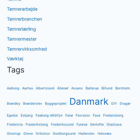
Tømrerarbejde
Tømrerbranchen
Tømrerlærling
Tømrermester
Tømrervirksomhed
Værktøj
Tags
Aalborg
Aarhus
Albertslund
Allerød
Assens
Ballerup
Billund
Bornholm
Danmark
Brøndby
Brønderslev
Byggeprojekt
DIY
Dragør
Egedal
Esbjerg
Faaborg-Midtfyn
Fanø
Favrskov
Faxe
Fredensborg
Fredericia
Frederiksberg
Frederikssund
Furesø
Gentofte
Gladsaxe
Glostrup
Greve
Gribskov
Guldborgsund
Haderslev
Halsnæs