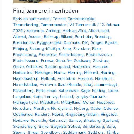
Find tømrere i nærheden
Skriv en kommentar
/
Tømrer
,
Tømrerarbejde
,
Tømrerlærling
,
Tømrermester
/ Af
Tømrere.dk
/
12. februar
2023
/
Aabenraa
,
Aalborg
,
Aarhus
,
Ærø
,
Albertslund
,
Allerød
,
Assens
,
Ballerup
,
Billund
,
Bornholm
,
Brøndby
,
Brønderslev
,
Byggeprojekt
,
Danmark
,
DIY
,
Dragør
,
Egedal
,
Esbjerg
,
Faaborg-Midtfyn
,
Fanø
,
Favrskov
,
Faxe
,
Fredensborg
,
Fredericia
,
Frederiksberg
,
Frederikshavn
,
Frederikssund
,
Furesø
,
Gentofte
,
Gladsaxe
,
Glostrup
,
Greve
,
Gribskov
,
Guldborgsund
,
Haderslev
,
Halsnæs
,
Hedensted
,
Helsingør
,
Herlev
,
Herning
,
Hillerød
,
Hjørring
,
Høje-Taastrup
,
Holbæk
,
Holstebro
,
Horsens
,
Hørsholm
,
Hovedstaden
,
Hvidovre
,
Ikast-Brande
,
Ishøj
,
Jammerbugt
,
Kalundborg
,
Kerteminde
,
København
,
Køge
,
Kolding
,
Læsø
,
Langeland
,
Lejre
,
Lemvig
,
Lolland
,
Lyngby-Taarbæk
,
Mariagerfjord
,
Middelfart
,
Midtjylland
,
Morsø
,
Næstved
,
Norddjurs
,
Nordfyn
,
Nordjylland
,
Nyborg
,
Odder
,
Odense
,
Odsherred
,
Randers
,
Rebild
,
Ringkøbing-Skjern
,
Ringsted
,
Rødovre
,
Roskilde
,
Rudersdal
,
Samsø
,
Silkeborg
,
Sjælland
,
Skanderborg
,
Skive
,
Slagelse
,
Solrød
,
Sønderborg
,
Sorø
,
Stevns
,
Struer
,
Svendborg
,
Syddanmark
,
Syddjurs
,
Tårnby
,