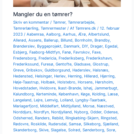
Mangler du en tømrer?
Skriv en kommentar
/
Tømrer
,
Tømrerarbejde
,
Tømrerlærling
,
Tømrermester
/ Af
Tømrere.dk
/
12. februar
2023
/
Aabenraa
,
Aalborg
,
Aarhus
,
Ærø
,
Albertslund
,
Allerød
,
Assens
,
Ballerup
,
Billund
,
Bornholm
,
Brøndby
,
Brønderslev
,
Byggeprojekt
,
Danmark
,
DIY
,
Dragør
,
Egedal
,
Esbjerg
,
Faaborg-Midtfyn
,
Fanø
,
Favrskov
,
Faxe
,
Fredensborg
,
Fredericia
,
Frederiksberg
,
Frederikshavn
,
Frederikssund
,
Furesø
,
Gentofte
,
Gladsaxe
,
Glostrup
,
Greve
,
Gribskov
,
Guldborgsund
,
Haderslev
,
Halsnæs
,
Hedensted
,
Helsingør
,
Herlev
,
Herning
,
Hillerød
,
Hjørring
,
Høje-Taastrup
,
Holbæk
,
Holstebro
,
Horsens
,
Hørsholm
,
Hovedstaden
,
Hvidovre
,
Ikast-Brande
,
Ishøj
,
Jammerbugt
,
Kalundborg
,
Kerteminde
,
København
,
Køge
,
Kolding
,
Læsø
,
Langeland
,
Lejre
,
Lemvig
,
Lolland
,
Lyngby-Taarbæk
,
Mariagerfjord
,
Middelfart
,
Midtjylland
,
Morsø
,
Næstved
,
Norddjurs
,
Nordfyn
,
Nordjylland
,
Nyborg
,
Odder
,
Odense
,
Odsherred
,
Randers
,
Rebild
,
Ringkøbing-Skjern
,
Ringsted
,
Rødovre
,
Roskilde
,
Rudersdal
,
Samsø
,
Silkeborg
,
Sjælland
,
Skanderborg
,
Skive
,
Slagelse
,
Solrød
,
Sønderborg
,
Sorø
,