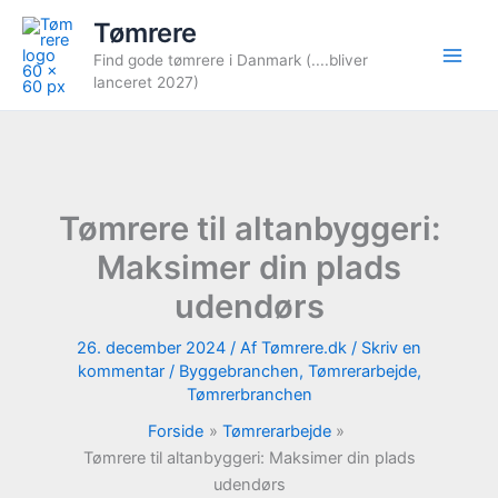
Gå
Tømrere
til
Find gode tømrere i Danmark (....bliver
indholdet
lanceret 2027)
Tømrere til altanbyggeri:
Maksimer din plads
udendørs
26. december 2024
/ Af
Tømrere.dk
/
Skriv en
kommentar
/
Byggebranchen
,
Tømrerarbejde
,
Tømrerbranchen
Forside
Tømrerarbejde
Tømrere til altanbyggeri: Maksimer din plads
udendørs