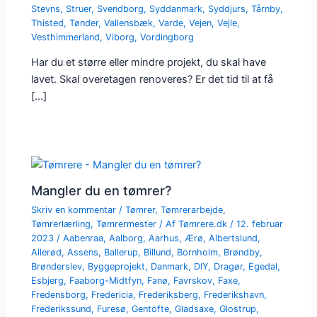
Stevns
,
Struer
,
Svendborg
,
Syddanmark
,
Syddjurs
,
Tårnby
,
Thisted
,
Tønder
,
Vallensbæk
,
Varde
,
Vejen
,
Vejle
,
Vesthimmerland
,
Viborg
,
Vordingborg
Har du et større eller mindre projekt, du skal have
lavet. Skal overetagen renoveres? Er det tid til at få
[…]
Mangler du en tømrer?
Skriv en kommentar
/
Tømrer
,
Tømrerarbejde
,
Tømrerlærling
,
Tømrermester
/ Af
Tømrere.dk
/
12. februar
2023
/
Aabenraa
,
Aalborg
,
Aarhus
,
Ærø
,
Albertslund
,
Allerød
,
Assens
,
Ballerup
,
Billund
,
Bornholm
,
Brøndby
,
Brønderslev
,
Byggeprojekt
,
Danmark
,
DIY
,
Dragør
,
Egedal
,
Esbjerg
,
Faaborg-Midtfyn
,
Fanø
,
Favrskov
,
Faxe
,
Fredensborg
,
Fredericia
,
Frederiksberg
,
Frederikshavn
,
Frederikssund
,
Furesø
,
Gentofte
,
Gladsaxe
,
Glostrup
,