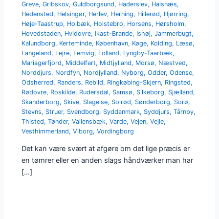
Greve
,
Gribskov
,
Guldborgsund
,
Haderslev
,
Halsnæs
,
Hedensted
,
Helsingør
,
Herlev
,
Herning
,
Hillerød
,
Hjørring
,
Høje-Taastrup
,
Holbæk
,
Holstebro
,
Horsens
,
Hørsholm
,
Hovedstaden
,
Hvidovre
,
Ikast-Brande
,
Ishøj
,
Jammerbugt
,
Kalundborg
,
Kerteminde
,
København
,
Køge
,
Kolding
,
Læsø
,
Langeland
,
Lejre
,
Lemvig
,
Lolland
,
Lyngby-Taarbæk
,
Mariagerfjord
,
Middelfart
,
Midtjylland
,
Morsø
,
Næstved
,
Norddjurs
,
Nordfyn
,
Nordjylland
,
Nyborg
,
Odder
,
Odense
,
Odsherred
,
Randers
,
Rebild
,
Ringkøbing-Skjern
,
Ringsted
,
Rødovre
,
Roskilde
,
Rudersdal
,
Samsø
,
Silkeborg
,
Sjælland
,
Skanderborg
,
Skive
,
Slagelse
,
Solrød
,
Sønderborg
,
Sorø
,
Stevns
,
Struer
,
Svendborg
,
Syddanmark
,
Syddjurs
,
Tårnby
,
Thisted
,
Tønder
,
Vallensbæk
,
Varde
,
Vejen
,
Vejle
,
Vesthimmerland
,
Viborg
,
Vordingborg
Det kan være svært at afgøre om det lige præcis er
en tømrer eller en anden slags håndværker man har
[…]