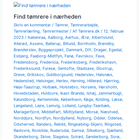
Find tømrere i nærheden
Skriv en kommentar
/
Tømrer
,
Tømrerarbejde
,
Tømrerlærling
,
Tømrermester
/ Af
Tømrere.dk
/
12. februar
2023
/
Aabenraa
,
Aalborg
,
Aarhus
,
Ærø
,
Albertslund
,
Allerød
,
Assens
,
Ballerup
,
Billund
,
Bornholm
,
Brøndby
,
Brønderslev
,
Byggeprojekt
,
Danmark
,
DIY
,
Dragør
,
Egedal
,
Esbjerg
,
Faaborg-Midtfyn
,
Fanø
,
Favrskov
,
Faxe
,
Fredensborg
,
Fredericia
,
Frederiksberg
,
Frederikshavn
,
Frederikssund
,
Furesø
,
Gentofte
,
Gladsaxe
,
Glostrup
,
Greve
,
Gribskov
,
Guldborgsund
,
Haderslev
,
Halsnæs
,
Hedensted
,
Helsingør
,
Herlev
,
Herning
,
Hillerød
,
Hjørring
,
Høje-Taastrup
,
Holbæk
,
Holstebro
,
Horsens
,
Hørsholm
,
Hovedstaden
,
Hvidovre
,
Ikast-Brande
,
Ishøj
,
Jammerbugt
,
Kalundborg
,
Kerteminde
,
København
,
Køge
,
Kolding
,
Læsø
,
Langeland
,
Lejre
,
Lemvig
,
Lolland
,
Lyngby-Taarbæk
,
Mariagerfjord
,
Middelfart
,
Midtjylland
,
Morsø
,
Næstved
,
Norddjurs
,
Nordfyn
,
Nordjylland
,
Nyborg
,
Odder
,
Odense
,
Odsherred
,
Randers
,
Rebild
,
Ringkøbing-Skjern
,
Ringsted
,
Rødovre
,
Roskilde
,
Rudersdal
,
Samsø
,
Silkeborg
,
Sjælland
,
Skanderborg
,
Skive
,
Slagelse
,
Solrød
,
Sønderborg
,
Sorø
,