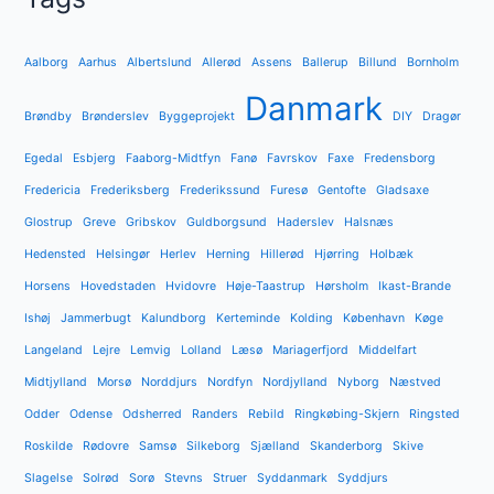
Aalborg
Aarhus
Albertslund
Allerød
Assens
Ballerup
Billund
Bornholm
Danmark
Brøndby
Brønderslev
Byggeprojekt
DIY
Dragør
Egedal
Esbjerg
Faaborg-Midtfyn
Fanø
Favrskov
Faxe
Fredensborg
Fredericia
Frederiksberg
Frederikssund
Furesø
Gentofte
Gladsaxe
Glostrup
Greve
Gribskov
Guldborgsund
Haderslev
Halsnæs
Hedensted
Helsingør
Herlev
Herning
Hillerød
Hjørring
Holbæk
Horsens
Hovedstaden
Hvidovre
Høje-Taastrup
Hørsholm
Ikast-Brande
Ishøj
Jammerbugt
Kalundborg
Kerteminde
Kolding
København
Køge
Langeland
Lejre
Lemvig
Lolland
Læsø
Mariagerfjord
Middelfart
Midtjylland
Morsø
Norddjurs
Nordfyn
Nordjylland
Nyborg
Næstved
Odder
Odense
Odsherred
Randers
Rebild
Ringkøbing-Skjern
Ringsted
Roskilde
Rødovre
Samsø
Silkeborg
Sjælland
Skanderborg
Skive
Slagelse
Solrød
Sorø
Stevns
Struer
Syddanmark
Syddjurs