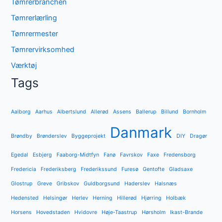
Tømrerbranchen
Tømrerlærling
Tømrermester
Tømrervirksomhed
Værktøj
Tags
Aalborg
Aarhus
Albertslund
Allerød
Assens
Ballerup
Billund
Bornholm
Danmark
Brøndby
Brønderslev
Byggeprojekt
DIY
Dragør
Egedal
Esbjerg
Faaborg-Midtfyn
Fanø
Favrskov
Faxe
Fredensborg
Fredericia
Frederiksberg
Frederikssund
Furesø
Gentofte
Gladsaxe
Glostrup
Greve
Gribskov
Guldborgsund
Haderslev
Halsnæs
Hedensted
Helsingør
Herlev
Herning
Hillerød
Hjørring
Holbæk
Horsens
Hovedstaden
Hvidovre
Høje-Taastrup
Hørsholm
Ikast-Brande