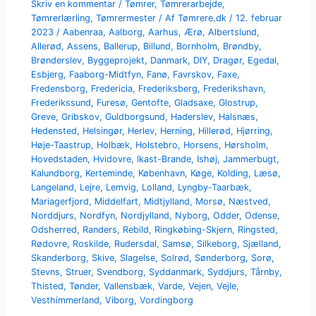
Skriv en kommentar
/
Tømrer
,
Tømrerarbejde
,
Tømrerlærling
,
Tømrermester
/ Af
Tømrere.dk
/
12. februar
2023
/
Aabenraa
,
Aalborg
,
Aarhus
,
Ærø
,
Albertslund
,
Allerød
,
Assens
,
Ballerup
,
Billund
,
Bornholm
,
Brøndby
,
Brønderslev
,
Byggeprojekt
,
Danmark
,
DIY
,
Dragør
,
Egedal
,
Esbjerg
,
Faaborg-Midtfyn
,
Fanø
,
Favrskov
,
Faxe
,
Fredensborg
,
Fredericia
,
Frederiksberg
,
Frederikshavn
,
Frederikssund
,
Furesø
,
Gentofte
,
Gladsaxe
,
Glostrup
,
Greve
,
Gribskov
,
Guldborgsund
,
Haderslev
,
Halsnæs
,
Hedensted
,
Helsingør
,
Herlev
,
Herning
,
Hillerød
,
Hjørring
,
Høje-Taastrup
,
Holbæk
,
Holstebro
,
Horsens
,
Hørsholm
,
Hovedstaden
,
Hvidovre
,
Ikast-Brande
,
Ishøj
,
Jammerbugt
,
Kalundborg
,
Kerteminde
,
København
,
Køge
,
Kolding
,
Læsø
,
Langeland
,
Lejre
,
Lemvig
,
Lolland
,
Lyngby-Taarbæk
,
Mariagerfjord
,
Middelfart
,
Midtjylland
,
Morsø
,
Næstved
,
Norddjurs
,
Nordfyn
,
Nordjylland
,
Nyborg
,
Odder
,
Odense
,
Odsherred
,
Randers
,
Rebild
,
Ringkøbing-Skjern
,
Ringsted
,
Rødovre
,
Roskilde
,
Rudersdal
,
Samsø
,
Silkeborg
,
Sjælland
,
Skanderborg
,
Skive
,
Slagelse
,
Solrød
,
Sønderborg
,
Sorø
,
Stevns
,
Struer
,
Svendborg
,
Syddanmark
,
Syddjurs
,
Tårnby
,
Thisted
,
Tønder
,
Vallensbæk
,
Varde
,
Vejen
,
Vejle
,
Vesthimmerland
,
Viborg
,
Vordingborg