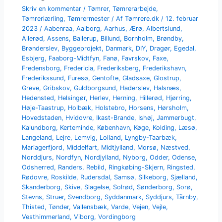
Skriv en kommentar
/
Tømrer
,
Tømrerarbejde
,
Tømrerlærling
,
Tømrermester
/ Af
Tømrere.dk
/
12. februar
2023
/
Aabenraa
,
Aalborg
,
Aarhus
,
Ærø
,
Albertslund
,
Allerød
,
Assens
,
Ballerup
,
Billund
,
Bornholm
,
Brøndby
,
Brønderslev
,
Byggeprojekt
,
Danmark
,
DIY
,
Dragør
,
Egedal
,
Esbjerg
,
Faaborg-Midtfyn
,
Fanø
,
Favrskov
,
Faxe
,
Fredensborg
,
Fredericia
,
Frederiksberg
,
Frederikshavn
,
Frederikssund
,
Furesø
,
Gentofte
,
Gladsaxe
,
Glostrup
,
Greve
,
Gribskov
,
Guldborgsund
,
Haderslev
,
Halsnæs
,
Hedensted
,
Helsingør
,
Herlev
,
Herning
,
Hillerød
,
Hjørring
,
Høje-Taastrup
,
Holbæk
,
Holstebro
,
Horsens
,
Hørsholm
,
Hovedstaden
,
Hvidovre
,
Ikast-Brande
,
Ishøj
,
Jammerbugt
,
Kalundborg
,
Kerteminde
,
København
,
Køge
,
Kolding
,
Læsø
,
Langeland
,
Lejre
,
Lemvig
,
Lolland
,
Lyngby-Taarbæk
,
Mariagerfjord
,
Middelfart
,
Midtjylland
,
Morsø
,
Næstved
,
Norddjurs
,
Nordfyn
,
Nordjylland
,
Nyborg
,
Odder
,
Odense
,
Odsherred
,
Randers
,
Rebild
,
Ringkøbing-Skjern
,
Ringsted
,
Rødovre
,
Roskilde
,
Rudersdal
,
Samsø
,
Silkeborg
,
Sjælland
,
Skanderborg
,
Skive
,
Slagelse
,
Solrød
,
Sønderborg
,
Sorø
,
Stevns
,
Struer
,
Svendborg
,
Syddanmark
,
Syddjurs
,
Tårnby
,
Thisted
,
Tønder
,
Vallensbæk
,
Varde
,
Vejen
,
Vejle
,
Vesthimmerland
,
Viborg
,
Vordingborg