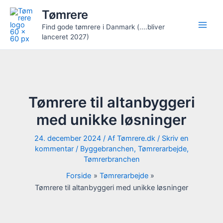
Gå
Tømrere
til
Find gode tømrere i Danmark (....bliver
indholdet
lanceret 2027)
Tømrere til altanbyggeri
med unikke løsninger
24. december 2024
/ Af
Tømrere.dk
/
Skriv en
kommentar
/
Byggebranchen
,
Tømrerarbejde
,
Tømrerbranchen
Forside
Tømrerarbejde
Tømrere til altanbyggeri med unikke løsninger