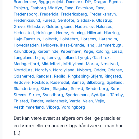
Brønderslev
,
Byggeprojekt
,
Danmark
,
DIY
,
Dragør
,
Egedal
,
Esbjerg
,
Faaborg-Midtfyn
,
Fanø
,
Favrskov
,
Faxe
,
Fredensborg
,
Fredericia
,
Frederiksberg
,
Frederikshavn
,
Frederikssund
,
Furesø
,
Gentofte
,
Gladsaxe
,
Glostrup
,
Greve
,
Gribskov
,
Guldborgsund
,
Haderslev
,
Halsnæs
,
Hedensted
,
Helsingør
,
Herlev
,
Herning
,
Hillerød
,
Hjørring
,
Høje-Taastrup
,
Holbæk
,
Holstebro
,
Horsens
,
Hørsholm
,
Hovedstaden
,
Hvidovre
,
Ikast-Brande
,
Ishøj
,
Jammerbugt
,
Kalundborg
,
Kerteminde
,
København
,
Køge
,
Kolding
,
Læsø
,
Langeland
,
Lejre
,
Lemvig
,
Lolland
,
Lyngby-Taarbæk
,
Mariagerfjord
,
Middelfart
,
Midtjylland
,
Morsø
,
Næstved
,
Norddjurs
,
Nordfyn
,
Nordjylland
,
Nyborg
,
Odder
,
Odense
,
Odsherred
,
Randers
,
Rebild
,
Ringkøbing-Skjern
,
Ringsted
,
Rødovre
,
Roskilde
,
Rudersdal
,
Samsø
,
Silkeborg
,
Sjælland
,
Skanderborg
,
Skive
,
Slagelse
,
Solrød
,
Sønderborg
,
Sorø
,
Stevns
,
Struer
,
Svendborg
,
Syddanmark
,
Syddjurs
,
Tårnby
,
Thisted
,
Tønder
,
Vallensbæk
,
Varde
,
Vejen
,
Vejle
,
Vesthimmerland
,
Viborg
,
Vordingborg
Det kan være svært at afgøre om det lige præcis er
en tømrer eller en anden slags håndværker man har
[…]