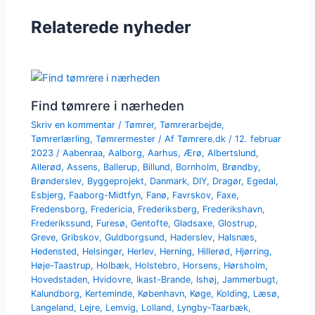
Relaterede nyheder
Find tømrere i nærheden
Skriv en kommentar
/
Tømrer
,
Tømrerarbejde
,
Tømrerlærling
,
Tømrermester
/ Af
Tømrere.dk
/
12. februar
2023
/
Aabenraa
,
Aalborg
,
Aarhus
,
Ærø
,
Albertslund
,
Allerød
,
Assens
,
Ballerup
,
Billund
,
Bornholm
,
Brøndby
,
Brønderslev
,
Byggeprojekt
,
Danmark
,
DIY
,
Dragør
,
Egedal
,
Esbjerg
,
Faaborg-Midtfyn
,
Fanø
,
Favrskov
,
Faxe
,
Fredensborg
,
Fredericia
,
Frederiksberg
,
Frederikshavn
,
Frederikssund
,
Furesø
,
Gentofte
,
Gladsaxe
,
Glostrup
,
Greve
,
Gribskov
,
Guldborgsund
,
Haderslev
,
Halsnæs
,
Hedensted
,
Helsingør
,
Herlev
,
Herning
,
Hillerød
,
Hjørring
,
Høje-Taastrup
,
Holbæk
,
Holstebro
,
Horsens
,
Hørsholm
,
Hovedstaden
,
Hvidovre
,
Ikast-Brande
,
Ishøj
,
Jammerbugt
,
Kalundborg
,
Kerteminde
,
København
,
Køge
,
Kolding
,
Læsø
,
Langeland
,
Lejre
,
Lemvig
,
Lolland
,
Lyngby-Taarbæk
,