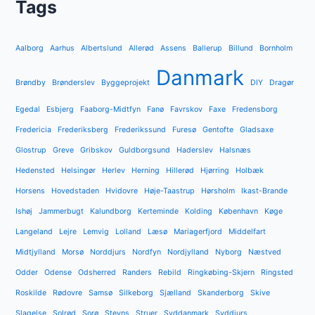
Tags
Aalborg
Aarhus
Albertslund
Allerød
Assens
Ballerup
Billund
Bornholm
Danmark
Brøndby
Brønderslev
Byggeprojekt
DIY
Dragør
Egedal
Esbjerg
Faaborg-Midtfyn
Fanø
Favrskov
Faxe
Fredensborg
Fredericia
Frederiksberg
Frederikssund
Furesø
Gentofte
Gladsaxe
Glostrup
Greve
Gribskov
Guldborgsund
Haderslev
Halsnæs
Hedensted
Helsingør
Herlev
Herning
Hillerød
Hjørring
Holbæk
Horsens
Hovedstaden
Hvidovre
Høje-Taastrup
Hørsholm
Ikast-Brande
Ishøj
Jammerbugt
Kalundborg
Kerteminde
Kolding
København
Køge
Langeland
Lejre
Lemvig
Lolland
Læsø
Mariagerfjord
Middelfart
Midtjylland
Morsø
Norddjurs
Nordfyn
Nordjylland
Nyborg
Næstved
Odder
Odense
Odsherred
Randers
Rebild
Ringkøbing-Skjern
Ringsted
Roskilde
Rødovre
Samsø
Silkeborg
Sjælland
Skanderborg
Skive
Slagelse
Solrød
Sorø
Stevns
Struer
Syddanmark
Syddjurs