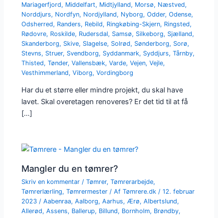
Mariagerfjord
,
Middelfart
,
Midtjylland
,
Morsø
,
Næstved
,
Norddjurs
,
Nordfyn
,
Nordjylland
,
Nyborg
,
Odder
,
Odense
,
Odsherred
,
Randers
,
Rebild
,
Ringkøbing-Skjern
,
Ringsted
,
Rødovre
,
Roskilde
,
Rudersdal
,
Samsø
,
Silkeborg
,
Sjælland
,
Skanderborg
,
Skive
,
Slagelse
,
Solrød
,
Sønderborg
,
Sorø
,
Stevns
,
Struer
,
Svendborg
,
Syddanmark
,
Syddjurs
,
Tårnby
,
Thisted
,
Tønder
,
Vallensbæk
,
Varde
,
Vejen
,
Vejle
,
Vesthimmerland
,
Viborg
,
Vordingborg
Har du et større eller mindre projekt, du skal have
lavet. Skal overetagen renoveres? Er det tid til at få
[…]
Mangler du en tømrer?
Skriv en kommentar
/
Tømrer
,
Tømrerarbejde
,
Tømrerlærling
,
Tømrermester
/ Af
Tømrere.dk
/
12. februar
2023
/
Aabenraa
,
Aalborg
,
Aarhus
,
Ærø
,
Albertslund
,
Allerød
,
Assens
,
Ballerup
,
Billund
,
Bornholm
,
Brøndby
,