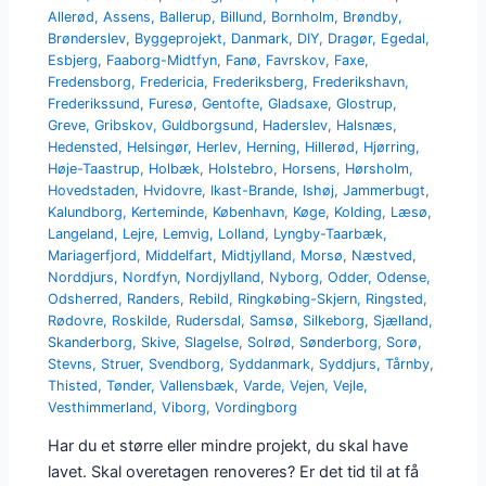
Allerød
,
Assens
,
Ballerup
,
Billund
,
Bornholm
,
Brøndby
,
Brønderslev
,
Byggeprojekt
,
Danmark
,
DIY
,
Dragør
,
Egedal
,
Esbjerg
,
Faaborg-Midtfyn
,
Fanø
,
Favrskov
,
Faxe
,
Fredensborg
,
Fredericia
,
Frederiksberg
,
Frederikshavn
,
Frederikssund
,
Furesø
,
Gentofte
,
Gladsaxe
,
Glostrup
,
Greve
,
Gribskov
,
Guldborgsund
,
Haderslev
,
Halsnæs
,
Hedensted
,
Helsingør
,
Herlev
,
Herning
,
Hillerød
,
Hjørring
,
Høje-Taastrup
,
Holbæk
,
Holstebro
,
Horsens
,
Hørsholm
,
Hovedstaden
,
Hvidovre
,
Ikast-Brande
,
Ishøj
,
Jammerbugt
,
Kalundborg
,
Kerteminde
,
København
,
Køge
,
Kolding
,
Læsø
,
Langeland
,
Lejre
,
Lemvig
,
Lolland
,
Lyngby-Taarbæk
,
Mariagerfjord
,
Middelfart
,
Midtjylland
,
Morsø
,
Næstved
,
Norddjurs
,
Nordfyn
,
Nordjylland
,
Nyborg
,
Odder
,
Odense
,
Odsherred
,
Randers
,
Rebild
,
Ringkøbing-Skjern
,
Ringsted
,
Rødovre
,
Roskilde
,
Rudersdal
,
Samsø
,
Silkeborg
,
Sjælland
,
Skanderborg
,
Skive
,
Slagelse
,
Solrød
,
Sønderborg
,
Sorø
,
Stevns
,
Struer
,
Svendborg
,
Syddanmark
,
Syddjurs
,
Tårnby
,
Thisted
,
Tønder
,
Vallensbæk
,
Varde
,
Vejen
,
Vejle
,
Vesthimmerland
,
Viborg
,
Vordingborg
Har du et større eller mindre projekt, du skal have
lavet. Skal overetagen renoveres? Er det tid til at få