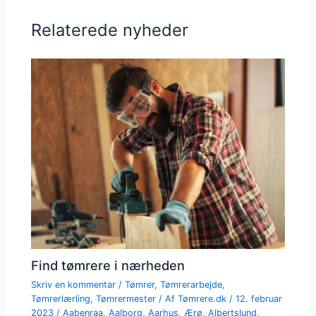
Relaterede nyheder
Find tømrere i nærheden
Skriv en kommentar
/
Tømrer
,
Tømrerarbejde
,
Tømrerlærling
,
Tømrermester
/ Af
Tømrere.dk
/
12. februar
2023
/
Aabenraa
,
Aalborg
,
Aarhus
,
Ærø
,
Albertslund
,