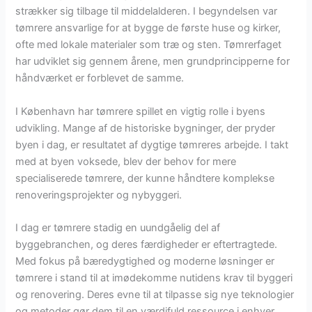
strækker sig tilbage til middelalderen. I begyndelsen var
tømrere ansvarlige for at bygge de første huse og kirker,
ofte med lokale materialer som træ og sten. Tømrerfaget
har udviklet sig gennem årene, men grundprincipperne for
håndværket er forblevet de samme.
I København har tømrere spillet en vigtig rolle i byens
udvikling. Mange af de historiske bygninger, der pryder
byen i dag, er resultatet af dygtige tømreres arbejde. I takt
med at byen voksede, blev der behov for mere
specialiserede tømrere, der kunne håndtere komplekse
renoveringsprojekter og nybyggeri.
I dag er tømrere stadig en uundgåelig del af
byggebranchen, og deres færdigheder er eftertragtede.
Med fokus på bæredygtighed og moderne løsninger er
tømrere i stand til at imødekomme nutidens krav til byggeri
og renovering. Deres evne til at tilpasse sig nye teknologier
og metoder gør dem til en værdifuld ressource i enhver