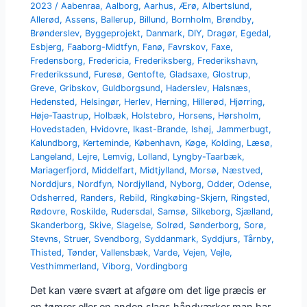
2023
/
Aabenraa
,
Aalborg
,
Aarhus
,
Ærø
,
Albertslund
,
Allerød
,
Assens
,
Ballerup
,
Billund
,
Bornholm
,
Brøndby
,
Brønderslev
,
Byggeprojekt
,
Danmark
,
DIY
,
Dragør
,
Egedal
,
Esbjerg
,
Faaborg-Midtfyn
,
Fanø
,
Favrskov
,
Faxe
,
Fredensborg
,
Fredericia
,
Frederiksberg
,
Frederikshavn
,
Frederikssund
,
Furesø
,
Gentofte
,
Gladsaxe
,
Glostrup
,
Greve
,
Gribskov
,
Guldborgsund
,
Haderslev
,
Halsnæs
,
Hedensted
,
Helsingør
,
Herlev
,
Herning
,
Hillerød
,
Hjørring
,
Høje-Taastrup
,
Holbæk
,
Holstebro
,
Horsens
,
Hørsholm
,
Hovedstaden
,
Hvidovre
,
Ikast-Brande
,
Ishøj
,
Jammerbugt
,
Kalundborg
,
Kerteminde
,
København
,
Køge
,
Kolding
,
Læsø
,
Langeland
,
Lejre
,
Lemvig
,
Lolland
,
Lyngby-Taarbæk
,
Mariagerfjord
,
Middelfart
,
Midtjylland
,
Morsø
,
Næstved
,
Norddjurs
,
Nordfyn
,
Nordjylland
,
Nyborg
,
Odder
,
Odense
,
Odsherred
,
Randers
,
Rebild
,
Ringkøbing-Skjern
,
Ringsted
,
Rødovre
,
Roskilde
,
Rudersdal
,
Samsø
,
Silkeborg
,
Sjælland
,
Skanderborg
,
Skive
,
Slagelse
,
Solrød
,
Sønderborg
,
Sorø
,
Stevns
,
Struer
,
Svendborg
,
Syddanmark
,
Syddjurs
,
Tårnby
,
Thisted
,
Tønder
,
Vallensbæk
,
Varde
,
Vejen
,
Vejle
,
Vesthimmerland
,
Viborg
,
Vordingborg
Det kan være svært at afgøre om det lige præcis er
en tømrer eller en anden slags håndværker man har