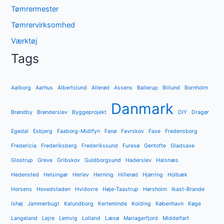
Tømrermester
Tømrervirksomhed
Værktøj
Tags
Aalborg
Aarhus
Albertslund
Allerød
Assens
Ballerup
Billund
Bornholm
Danmark
Brøndby
Brønderslev
Byggeprojekt
DIY
Dragør
Egedal
Esbjerg
Faaborg-Midtfyn
Fanø
Favrskov
Faxe
Fredensborg
Fredericia
Frederiksberg
Frederikssund
Furesø
Gentofte
Gladsaxe
Glostrup
Greve
Gribskov
Guldborgsund
Haderslev
Halsnæs
Hedensted
Helsingør
Herlev
Herning
Hillerød
Hjørring
Holbæk
Horsens
Hovedstaden
Hvidovre
Høje-Taastrup
Hørsholm
Ikast-Brande
Ishøj
Jammerbugt
Kalundborg
Kerteminde
Kolding
København
Køge
Langeland
Lejre
Lemvig
Lolland
Læsø
Mariagerfjord
Middelfart