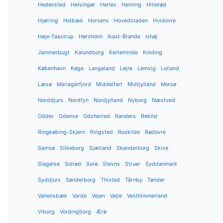
Hedensted
Helsingør
Herlev
Herning
Hillerød
Hjørring
Holbæk
Horsens
Hovedstaden
Hvidovre
Høje-Taastrup
Hørsholm
Ikast-Brande
Ishøj
Jammerbugt
Kalundborg
Kerteminde
Kolding
København
Køge
Langeland
Lejre
Lemvig
Lolland
Læsø
Mariagerfjord
Middelfart
Midtjylland
Morsø
Norddjurs
Nordfyn
Nordjylland
Nyborg
Næstved
Odder
Odense
Odsherred
Randers
Rebild
Ringkøbing-Skjern
Ringsted
Roskilde
Rødovre
Samsø
Silkeborg
Sjælland
Skanderborg
Skive
Slagelse
Solrød
Sorø
Stevns
Struer
Syddanmark
Syddjurs
Sønderborg
Thisted
Tårnby
Tønder
Vallensbæk
Varde
Vejen
Vejle
Vesthimmerland
Viborg
Vordingborg
Ærø