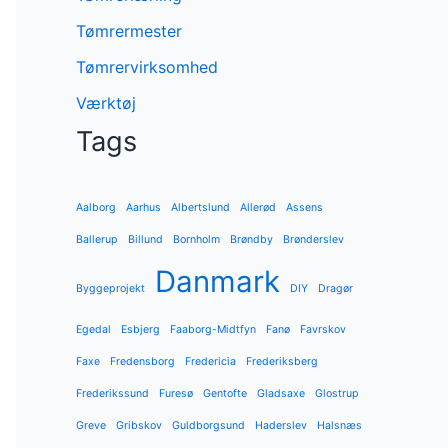
Tømrermester
Tømrervirksomhed
Værktøj
Tags
Aalborg
Aarhus
Albertslund
Allerød
Assens
Ballerup
Billund
Bornholm
Brøndby
Brønderslev
Danmark
Byggeprojekt
DIY
Dragør
Egedal
Esbjerg
Faaborg-Midtfyn
Fanø
Favrskov
Faxe
Fredensborg
Fredericia
Frederiksberg
Frederikssund
Furesø
Gentofte
Gladsaxe
Glostrup
Greve
Gribskov
Guldborgsund
Haderslev
Halsnæs