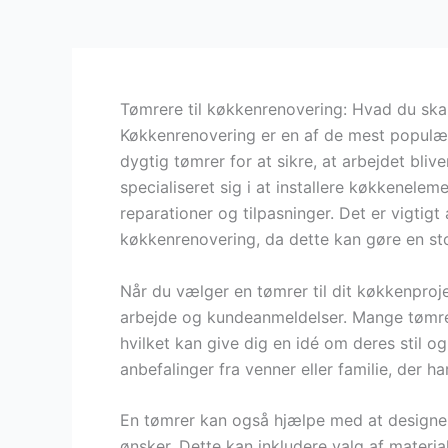
Tømrere til køkkenrenovering: Hvad du ska
Køkkenrenovering er en af de mest populær
dygtig tømrer for at sikre, at arbejdet bliv
specialiseret sig i at installere køkkenel
reparationer og tilpasninger. Det er vigtig
køkkenrenovering, da dette kan gøre en stor
Når du vælger en tømrer til dit køkkenproje
arbejde og kundeanmeldelser. Mange tømrere 
hvilket kan give dig en idé om deres stil o
anbefalinger fra venner eller familie, der h
En tømrer kan også hjælpe med at designe 
ønsker. Dette kan inkludere valg af material