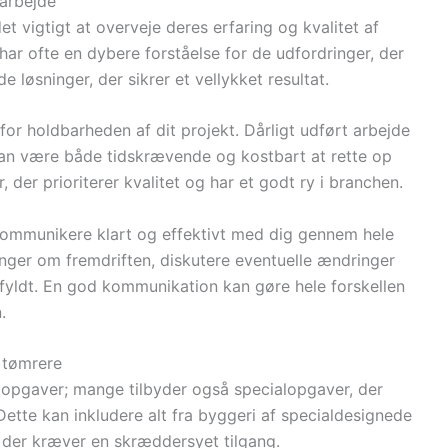
rarbejde
et vigtigt at overveje deres erfaring og kvalitet af
ar ofte en dybere forståelse for de udfordringer, der
e løsninger, der sikrer et vellykket resultat.
for holdbarheden af dit projekt. Dårligt udført arbejde
 kan være både tidskrævende og kostbart at rette op
, der prioriterer kvalitet og har et godt ry i branchen.
 kommunikere klart og effektivt med dig gennem hele
inger om fremdriften, diskutere eventuelle ændringer
pfyldt. En god kommunikation kan gøre hele forskellen
.
 tømrere
dopgaver; mange tilbyder også specialopgaver, der
Dette kan inkludere alt fra byggeri af specialdesignede
 der kræver en skræddersyet tilgang.