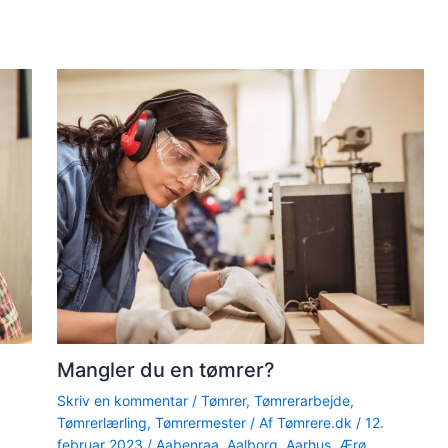
Mangler du en tømrer?
Skriv en kommentar
/
Tømrer
,
Tømrerarbejde
,
Tømrerlærling
,
Tømrermester
/ Af
Tømrere.dk
/
12.
februar 2023
/
Aabenraa
,
Aalborg
,
Aarhus
,
Ærø
,