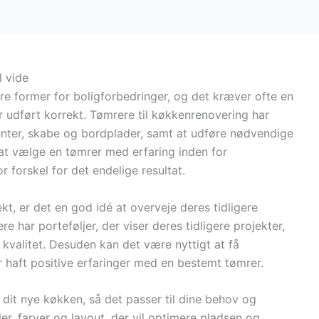
l vide
e former for boligforbedringer, og det kræver ofte en
er udført korrekt. Tømrere til køkkenrenovering har
ementer, skabe og bordplader, samt at udføre nødvendige
t at vælge en tømrer med erfaring inden for
 forskel for det endelige resultat.
kt, er det en god idé at overveje deres tidligere
har porteføljer, der viser deres tidligere projekter,
g kvalitet. Desuden kan det være nyttigt at få
ar haft positive erfaringer med en bestemt tømrer.
dit nye køkken, så det passer til dine behov og
er, farver og layout, der vil optimere pladsen og