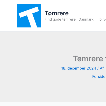
Gå
til
Tømrere
indholdet
Find gode tømrere i Danmark (....bliv
Tømrere 
18. december 2024
/ Af
Forside