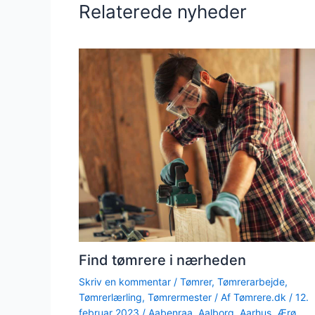
Relaterede nyheder
Find tømrere i nærheden
Skriv en kommentar
/
Tømrer
,
Tømrerarbejde
,
Tømrerlærling
,
Tømrermester
/ Af
Tømrere.dk
/
12.
februar 2023
/
Aabenraa
,
Aalborg
,
Aarhus
,
Ærø
,