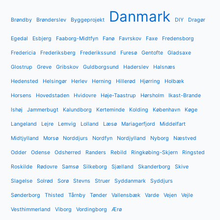
Danmark
Brøndby
Brønderslev
Byggeprojekt
DIY
Dragør
Egedal
Esbjerg
Faaborg-Midtfyn
Fanø
Favrskov
Faxe
Fredensborg
Fredericia
Frederiksberg
Frederikssund
Furesø
Gentofte
Gladsaxe
Glostrup
Greve
Gribskov
Guldborgsund
Haderslev
Halsnæs
Hedensted
Helsingør
Herlev
Herning
Hillerød
Hjørring
Holbæk
Horsens
Hovedstaden
Hvidovre
Høje-Taastrup
Hørsholm
Ikast-Brande
Ishøj
Jammerbugt
Kalundborg
Kerteminde
Kolding
København
Køge
Langeland
Lejre
Lemvig
Lolland
Læsø
Mariagerfjord
Middelfart
Midtjylland
Morsø
Norddjurs
Nordfyn
Nordjylland
Nyborg
Næstved
Odder
Odense
Odsherred
Randers
Rebild
Ringkøbing-Skjern
Ringsted
Roskilde
Rødovre
Samsø
Silkeborg
Sjælland
Skanderborg
Skive
Slagelse
Solrød
Sorø
Stevns
Struer
Syddanmark
Syddjurs
Sønderborg
Thisted
Tårnby
Tønder
Vallensbæk
Varde
Vejen
Vejle
Vesthimmerland
Viborg
Vordingborg
Ærø