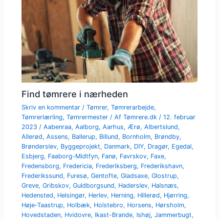
Find tømrere i nærheden
Skriv en kommentar
/
Tømrer
,
Tømrerarbejde
,
Tømrerlærling
,
Tømrermester
/ Af
Tømrere.dk
/
12. februar
2023
/
Aabenraa
,
Aalborg
,
Aarhus
,
Ærø
,
Albertslund
,
Allerød
,
Assens
,
Ballerup
,
Billund
,
Bornholm
,
Brøndby
,
Brønderslev
,
Byggeprojekt
,
Danmark
,
DIY
,
Dragør
,
Egedal
,
Esbjerg
,
Faaborg-Midtfyn
,
Fanø
,
Favrskov
,
Faxe
,
Fredensborg
,
Fredericia
,
Frederiksberg
,
Frederikshavn
,
Frederikssund
,
Furesø
,
Gentofte
,
Gladsaxe
,
Glostrup
,
Greve
,
Gribskov
,
Guldborgsund
,
Haderslev
,
Halsnæs
,
Hedensted
,
Helsingør
,
Herlev
,
Herning
,
Hillerød
,
Hjørring
,
Høje-Taastrup
,
Holbæk
,
Holstebro
,
Horsens
,
Hørsholm
,
Hovedstaden
,
Hvidovre
,
Ikast-Brande
,
Ishøj
,
Jammerbugt
,