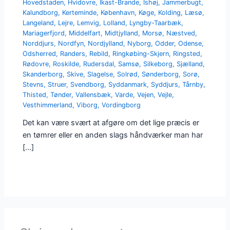
Hovedstaden
,
Hvidovre
,
Ikast-Brande
,
Ishøj
,
Jammerbugt
,
Kalundborg
,
Kerteminde
,
København
,
Køge
,
Kolding
,
Læsø
,
Langeland
,
Lejre
,
Lemvig
,
Lolland
,
Lyngby-Taarbæk
,
Mariagerfjord
,
Middelfart
,
Midtjylland
,
Morsø
,
Næstved
,
Norddjurs
,
Nordfyn
,
Nordjylland
,
Nyborg
,
Odder
,
Odense
,
Odsherred
,
Randers
,
Rebild
,
Ringkøbing-Skjern
,
Ringsted
,
Rødovre
,
Roskilde
,
Rudersdal
,
Samsø
,
Silkeborg
,
Sjælland
,
Skanderborg
,
Skive
,
Slagelse
,
Solrød
,
Sønderborg
,
Sorø
,
Stevns
,
Struer
,
Svendborg
,
Syddanmark
,
Syddjurs
,
Tårnby
,
Thisted
,
Tønder
,
Vallensbæk
,
Varde
,
Vejen
,
Vejle
,
Vesthimmerland
,
Viborg
,
Vordingborg
Det kan være svært at afgøre om det lige præcis er
en tømrer eller en anden slags håndværker man har
[…]