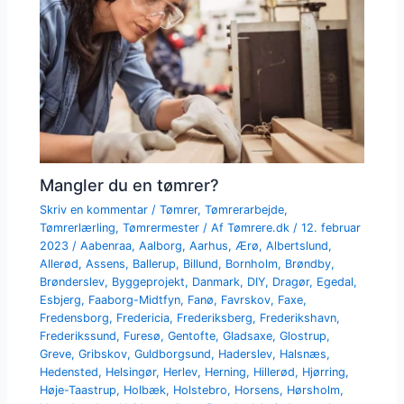
Mangler du en tømrer?
Skriv en kommentar
/
Tømrer
,
Tømrerarbejde
,
Tømrerlærling
,
Tømrermester
/ Af
Tømrere.dk
/
12. februar
2023
/
Aabenraa
,
Aalborg
,
Aarhus
,
Ærø
,
Albertslund
,
Allerød
,
Assens
,
Ballerup
,
Billund
,
Bornholm
,
Brøndby
,
Brønderslev
,
Byggeprojekt
,
Danmark
,
DIY
,
Dragør
,
Egedal
,
Esbjerg
,
Faaborg-Midtfyn
,
Fanø
,
Favrskov
,
Faxe
,
Fredensborg
,
Fredericia
,
Frederiksberg
,
Frederikshavn
,
Frederikssund
,
Furesø
,
Gentofte
,
Gladsaxe
,
Glostrup
,
Greve
,
Gribskov
,
Guldborgsund
,
Haderslev
,
Halsnæs
,
Hedensted
,
Helsingør
,
Herlev
,
Herning
,
Hillerød
,
Hjørring
,
Høje-Taastrup
,
Holbæk
,
Holstebro
,
Horsens
,
Hørsholm
,