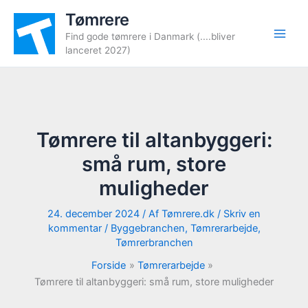
Gå
Tømrere
til
Find gode tømrere i Danmark (....bliver
indholdet
lanceret 2027)
Tømrere til altanbyggeri:
små rum, store
muligheder
24. december 2024
/ Af
Tømrere.dk
/
Skriv en
kommentar
/
Byggebranchen
,
Tømrerarbejde
,
Tømrerbranchen
Forside
Tømrerarbejde
Tømrere til altanbyggeri: små rum, store muligheder