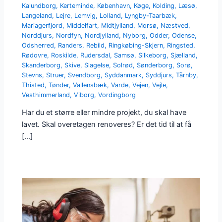
Kalundborg
,
Kerteminde
,
København
,
Køge
,
Kolding
,
Læsø
,
Langeland
,
Lejre
,
Lemvig
,
Lolland
,
Lyngby-Taarbæk
,
Mariagerfjord
,
Middelfart
,
Midtjylland
,
Morsø
,
Næstved
,
Norddjurs
,
Nordfyn
,
Nordjylland
,
Nyborg
,
Odder
,
Odense
,
Odsherred
,
Randers
,
Rebild
,
Ringkøbing-Skjern
,
Ringsted
,
Rødovre
,
Roskilde
,
Rudersdal
,
Samsø
,
Silkeborg
,
Sjælland
,
Skanderborg
,
Skive
,
Slagelse
,
Solrød
,
Sønderborg
,
Sorø
,
Stevns
,
Struer
,
Svendborg
,
Syddanmark
,
Syddjurs
,
Tårnby
,
Thisted
,
Tønder
,
Vallensbæk
,
Varde
,
Vejen
,
Vejle
,
Vesthimmerland
,
Viborg
,
Vordingborg
Har du et større eller mindre projekt, du skal have
lavet. Skal overetagen renoveres? Er det tid til at få
[…]