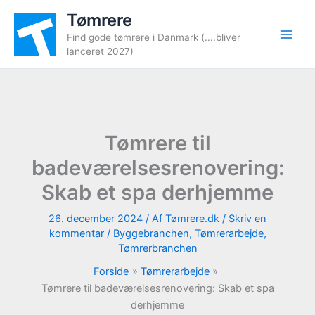
Gå
Tømrere
til
Find gode tømrere i Danmark (....bliver
indholdet
lanceret 2027)
Tømrere til
badeværelsesrenovering:
Skab et spa derhjemme
26. december 2024
/ Af
Tømrere.dk
/
Skriv en
kommentar
/
Byggebranchen
,
Tømrerarbejde
,
Tømrerbranchen
Forside
Tømrerarbejde
Tømrere til badeværelsesrenovering: Skab et spa
derhjemme