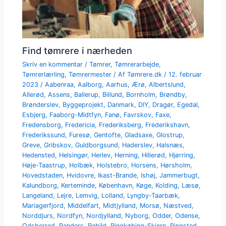
Find tømrere i nærheden
Skriv en kommentar
/
Tømrer
,
Tømrerarbejde
,
Tømrerlærling
,
Tømrermester
/ Af
Tømrere.dk
/
12. februar
2023
/
Aabenraa
,
Aalborg
,
Aarhus
,
Ærø
,
Albertslund
,
Allerød
,
Assens
,
Ballerup
,
Billund
,
Bornholm
,
Brøndby
,
Brønderslev
,
Byggeprojekt
,
Danmark
,
DIY
,
Dragør
,
Egedal
,
Esbjerg
,
Faaborg-Midtfyn
,
Fanø
,
Favrskov
,
Faxe
,
Fredensborg
,
Fredericia
,
Frederiksberg
,
Frederikshavn
,
Frederikssund
,
Furesø
,
Gentofte
,
Gladsaxe
,
Glostrup
,
Greve
,
Gribskov
,
Guldborgsund
,
Haderslev
,
Halsnæs
,
Hedensted
,
Helsingør
,
Herlev
,
Herning
,
Hillerød
,
Hjørring
,
Høje-Taastrup
,
Holbæk
,
Holstebro
,
Horsens
,
Hørsholm
,
Hovedstaden
,
Hvidovre
,
Ikast-Brande
,
Ishøj
,
Jammerbugt
,
Kalundborg
,
Kerteminde
,
København
,
Køge
,
Kolding
,
Læsø
,
Langeland
,
Lejre
,
Lemvig
,
Lolland
,
Lyngby-Taarbæk
,
Mariagerfjord
,
Middelfart
,
Midtjylland
,
Morsø
,
Næstved
,
Norddjurs
,
Nordfyn
,
Nordjylland
,
Nyborg
,
Odder
,
Odense
,
Odsherred
,
Randers
,
Rebild
,
Ringkøbing-Skjern
,
Ringsted
,