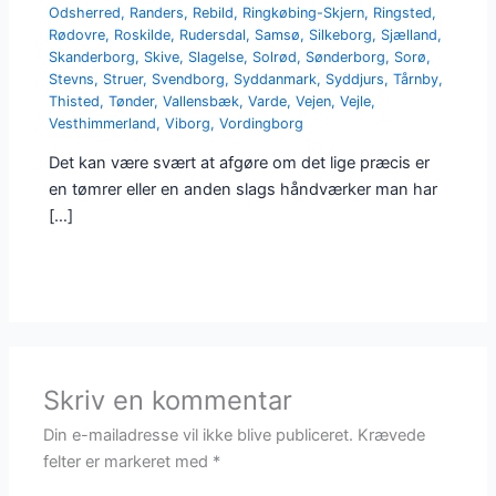
Odsherred
,
Randers
,
Rebild
,
Ringkøbing-Skjern
,
Ringsted
,
Rødovre
,
Roskilde
,
Rudersdal
,
Samsø
,
Silkeborg
,
Sjælland
,
Skanderborg
,
Skive
,
Slagelse
,
Solrød
,
Sønderborg
,
Sorø
,
Stevns
,
Struer
,
Svendborg
,
Syddanmark
,
Syddjurs
,
Tårnby
,
Thisted
,
Tønder
,
Vallensbæk
,
Varde
,
Vejen
,
Vejle
,
Vesthimmerland
,
Viborg
,
Vordingborg
Det kan være svært at afgøre om det lige præcis er
en tømrer eller en anden slags håndværker man har
[…]
Skriv en kommentar
Din e-mailadresse vil ikke blive publiceret.
Krævede
felter er markeret med
*