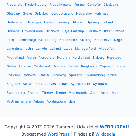
Fredericia
Frederiksberg
Frederikssund
Furesø
Gentofte
Gladsaxe
Glostrup
Greve
Gribskov
Guldborgsund
Haderslev
Halsnæs
Hedensted
Helsingør
Herlev
Herning
Hillerød
Hjørring
Holbæk
Horsens
Hovedstaden
Hvidovre
Høje-Taastrup
Hørsholm
Ikast-Brande
Ishøj
Jammerbugt
Kalundborg
Kerteminde
Kolding
København
Køge
Langeland
Lejre
Lemvig
Lolland
Læsø
Mariagerfjord
Middelfart
Midtjylland
Morsø
Norddjurs
Nordfyn
Nordjylland
Nyborg
Næstved
Odder
Odense
Odsherred
Randers
Rebild
Ringkøbing-Skjern
Ringsted
Roskilde
Rødovre
Samsø
Silkeborg
Sjælland
Skanderborg
Skive
Slagelse
Solrød
Sorø
Stevns
Struer
Syddanmark
Syddjurs
Sønderborg
Thisted
Tårnby
Tønder
Vallensbæk
Varde
Vejen
Vejle
Vesthimmerland
Viborg
Vordingborg
Ærø
Copyright © 2017-2026 Tømrere | Udviklet af
WEBBUREAU
|
Bygget med
WordPress
| Findes på
Wikipedia