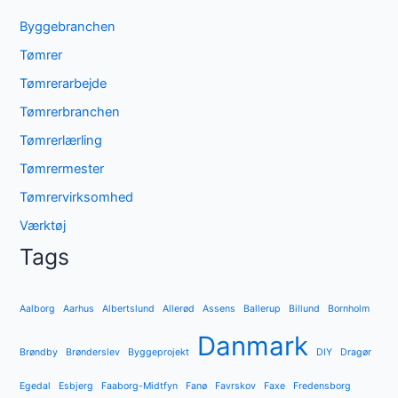
Byggebranchen
Tømrer
Tømrerarbejde
Tømrerbranchen
Tømrerlærling
Tømrermester
Tømrervirksomhed
Værktøj
Tags
Aalborg
Aarhus
Albertslund
Allerød
Assens
Ballerup
Billund
Bornholm
Danmark
Brøndby
Brønderslev
Byggeprojekt
DIY
Dragør
Egedal
Esbjerg
Faaborg-Midtfyn
Fanø
Favrskov
Faxe
Fredensborg