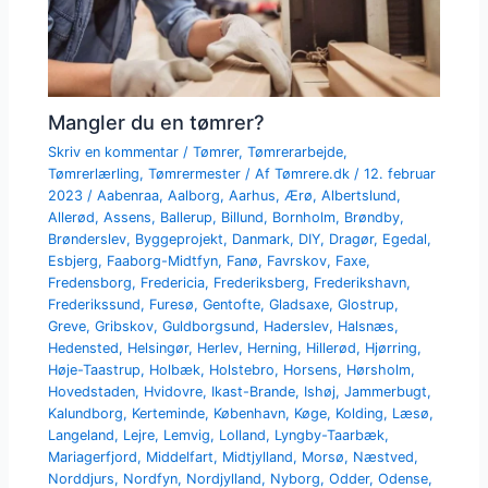
Mangler du en tømrer?
Skriv en kommentar
/
Tømrer
,
Tømrerarbejde
,
Tømrerlærling
,
Tømrermester
/ Af
Tømrere.dk
/
12. februar
2023
/
Aabenraa
,
Aalborg
,
Aarhus
,
Ærø
,
Albertslund
,
Allerød
,
Assens
,
Ballerup
,
Billund
,
Bornholm
,
Brøndby
,
Brønderslev
,
Byggeprojekt
,
Danmark
,
DIY
,
Dragør
,
Egedal
,
Esbjerg
,
Faaborg-Midtfyn
,
Fanø
,
Favrskov
,
Faxe
,
Fredensborg
,
Fredericia
,
Frederiksberg
,
Frederikshavn
,
Frederikssund
,
Furesø
,
Gentofte
,
Gladsaxe
,
Glostrup
,
Greve
,
Gribskov
,
Guldborgsund
,
Haderslev
,
Halsnæs
,
Hedensted
,
Helsingør
,
Herlev
,
Herning
,
Hillerød
,
Hjørring
,
Høje-Taastrup
,
Holbæk
,
Holstebro
,
Horsens
,
Hørsholm
,
Hovedstaden
,
Hvidovre
,
Ikast-Brande
,
Ishøj
,
Jammerbugt
,
Kalundborg
,
Kerteminde
,
København
,
Køge
,
Kolding
,
Læsø
,
Langeland
,
Lejre
,
Lemvig
,
Lolland
,
Lyngby-Taarbæk
,
Mariagerfjord
,
Middelfart
,
Midtjylland
,
Morsø
,
Næstved
,
Norddjurs
,
Nordfyn
,
Nordjylland
,
Nyborg
,
Odder
,
Odense
,