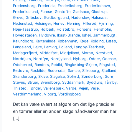
Fredensborg
,
Fredericia
,
Frederiksberg
,
Frederikshavn
,
Frederikssund
,
Furesø
,
Gentofte
,
Gladsaxe
,
Glostrup
,
Greve
,
Gribskov
,
Guldborgsund
,
Haderslev
,
Halsnæs
,
Hedensted
,
Helsingør
,
Herlev
,
Herning
,
Hillerød
,
Hjørring
,
Høje-Taastrup
,
Holbæk
,
Holstebro
,
Horsens
,
Hørsholm
,
Hovedstaden
,
Hvidovre
,
Ikast-Brande
,
Ishøj
,
Jammerbugt
,
Kalundborg
,
Kerteminde
,
København
,
Køge
,
Kolding
,
Læsø
,
Langeland
,
Lejre
,
Lemvig
,
Lolland
,
Lyngby-Taarbæk
,
Mariagerfjord
,
Middelfart
,
Midtjylland
,
Morsø
,
Næstved
,
Norddjurs
,
Nordfyn
,
Nordjylland
,
Nyborg
,
Odder
,
Odense
,
Odsherred
,
Randers
,
Rebild
,
Ringkøbing-Skjern
,
Ringsted
,
Rødovre
,
Roskilde
,
Rudersdal
,
Samsø
,
Silkeborg
,
Sjælland
,
Skanderborg
,
Skive
,
Slagelse
,
Solrød
,
Sønderborg
,
Sorø
,
Stevns
,
Struer
,
Svendborg
,
Syddanmark
,
Syddjurs
,
Tårnby
,
Thisted
,
Tønder
,
Vallensbæk
,
Varde
,
Vejen
,
Vejle
,
Vesthimmerland
,
Viborg
,
Vordingborg
Det kan være svært at afgøre om det lige præcis er
en tømrer eller en anden slags håndværker man har
[…]