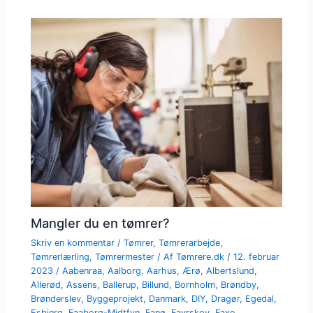
Mangler du en tømrer?
Skriv en kommentar
/
Tømrer
,
Tømrerarbejde
,
Tømrerlærling
,
Tømrermester
/ Af
Tømrere.dk
/
12. februar
2023
/
Aabenraa
,
Aalborg
,
Aarhus
,
Ærø
,
Albertslund
,
Allerød
,
Assens
,
Ballerup
,
Billund
,
Bornholm
,
Brøndby
,
Brønderslev
,
Byggeprojekt
,
Danmark
,
DIY
,
Dragør
,
Egedal
,
Esbjerg
,
Faaborg-Midtfyn
,
Fanø
,
Favrskov
,
Faxe
,