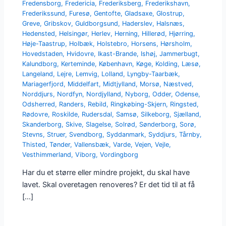
Fredensborg
,
Fredericia
,
Frederiksberg
,
Frederikshavn
,
Frederikssund
,
Furesø
,
Gentofte
,
Gladsaxe
,
Glostrup
,
Greve
,
Gribskov
,
Guldborgsund
,
Haderslev
,
Halsnæs
,
Hedensted
,
Helsingør
,
Herlev
,
Herning
,
Hillerød
,
Hjørring
,
Høje-Taastrup
,
Holbæk
,
Holstebro
,
Horsens
,
Hørsholm
,
Hovedstaden
,
Hvidovre
,
Ikast-Brande
,
Ishøj
,
Jammerbugt
,
Kalundborg
,
Kerteminde
,
København
,
Køge
,
Kolding
,
Læsø
,
Langeland
,
Lejre
,
Lemvig
,
Lolland
,
Lyngby-Taarbæk
,
Mariagerfjord
,
Middelfart
,
Midtjylland
,
Morsø
,
Næstved
,
Norddjurs
,
Nordfyn
,
Nordjylland
,
Nyborg
,
Odder
,
Odense
,
Odsherred
,
Randers
,
Rebild
,
Ringkøbing-Skjern
,
Ringsted
,
Rødovre
,
Roskilde
,
Rudersdal
,
Samsø
,
Silkeborg
,
Sjælland
,
Skanderborg
,
Skive
,
Slagelse
,
Solrød
,
Sønderborg
,
Sorø
,
Stevns
,
Struer
,
Svendborg
,
Syddanmark
,
Syddjurs
,
Tårnby
,
Thisted
,
Tønder
,
Vallensbæk
,
Varde
,
Vejen
,
Vejle
,
Vesthimmerland
,
Viborg
,
Vordingborg
Har du et større eller mindre projekt, du skal have
lavet. Skal overetagen renoveres? Er det tid til at få
[…]