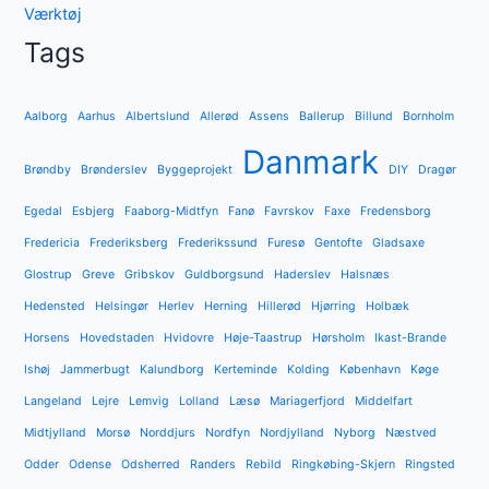
Værktøj
Tags
Aalborg
Aarhus
Albertslund
Allerød
Assens
Ballerup
Billund
Bornholm
Danmark
Brøndby
Brønderslev
Byggeprojekt
DIY
Dragør
Egedal
Esbjerg
Faaborg-Midtfyn
Fanø
Favrskov
Faxe
Fredensborg
Fredericia
Frederiksberg
Frederikssund
Furesø
Gentofte
Gladsaxe
Glostrup
Greve
Gribskov
Guldborgsund
Haderslev
Halsnæs
Hedensted
Helsingør
Herlev
Herning
Hillerød
Hjørring
Holbæk
Horsens
Hovedstaden
Hvidovre
Høje-Taastrup
Hørsholm
Ikast-Brande
Ishøj
Jammerbugt
Kalundborg
Kerteminde
Kolding
København
Køge
Langeland
Lejre
Lemvig
Lolland
Læsø
Mariagerfjord
Middelfart
Midtjylland
Morsø
Norddjurs
Nordfyn
Nordjylland
Nyborg
Næstved
Odder
Odense
Odsherred
Randers
Rebild
Ringkøbing-Skjern
Ringsted