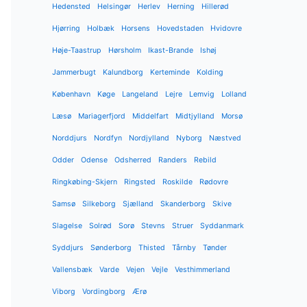
Hedensted
Helsingør
Herlev
Herning
Hillerød
Hjørring
Holbæk
Horsens
Hovedstaden
Hvidovre
Høje-Taastrup
Hørsholm
Ikast-Brande
Ishøj
Jammerbugt
Kalundborg
Kerteminde
Kolding
København
Køge
Langeland
Lejre
Lemvig
Lolland
Læsø
Mariagerfjord
Middelfart
Midtjylland
Morsø
Norddjurs
Nordfyn
Nordjylland
Nyborg
Næstved
Odder
Odense
Odsherred
Randers
Rebild
Ringkøbing-Skjern
Ringsted
Roskilde
Rødovre
Samsø
Silkeborg
Sjælland
Skanderborg
Skive
Slagelse
Solrød
Sorø
Stevns
Struer
Syddanmark
Syddjurs
Sønderborg
Thisted
Tårnby
Tønder
Vallensbæk
Varde
Vejen
Vejle
Vesthimmerland
Viborg
Vordingborg
Ærø