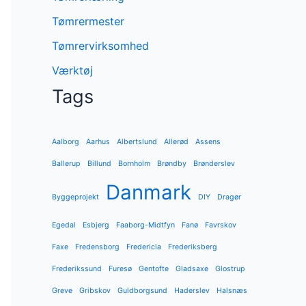
Tømrermester
Tømrervirksomhed
Værktøj
Tags
Aalborg
Aarhus
Albertslund
Allerød
Assens
Ballerup
Billund
Bornholm
Brøndby
Brønderslev
Danmark
Byggeprojekt
DIY
Dragør
Egedal
Esbjerg
Faaborg-Midtfyn
Fanø
Favrskov
Faxe
Fredensborg
Fredericia
Frederiksberg
Frederikssund
Furesø
Gentofte
Gladsaxe
Glostrup
Greve
Gribskov
Guldborgsund
Haderslev
Halsnæs