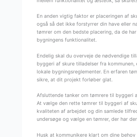
mellem funktionalitet og æstetik, så skurets
En anden vigtig faktor er placeringen af sku
også så det ikke forstyrrer din have eller
tømrer om den bedste placering, da de har 
bygningens funktionalitet.
Endelig skal du overveje de nødvendige till
byggeri af skure tilladelser fra kommunen, o
lokale bygningsreglementer. En erfaren tøm
sikre, at dit projekt forløber glat.
Afsluttende tanker om tømrere til byggeri a
At vælge den rette tømrer til byggeri af sk
kvaliteten af arbejdet og din samlede tilfred
undersøge og vælge en tømrer, der har den 
Husk at kommunikere klart om dine behov o