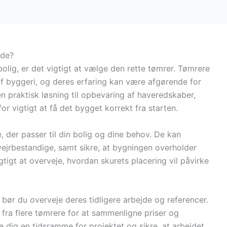
ide?
olig, er det vigtigt at vælge den rette tømrer. Tømrere
r af byggeri, og deres erfaring kan være afgørende for
en praktisk løsning til opbevaring af haveredskaber,
or vigtigt at få det bygget korrekt fra starten.
 der passer til din bolig og dine behov. De kan
vejrbestandige, samt sikre, at bygningen overholder
tigt at overveje, hvordan skurets placering vil påvirke
, bør du overveje deres tidligere arbejde og referencer.
 fra flere tømrere for at sammenligne priser og
e dig en tidsramme for projektet og sikre, at arbejdet