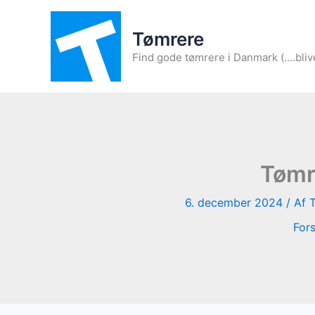
Gå
til
Tømrere
indholdet
Find gode tømrere i Danmark (....bliv
Tømre
6. december 2024
/ Af
For