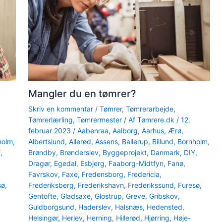
Mangler du en tømrer?
Skriv en kommentar
/
Tømrer
,
Tømrerarbejde
,
Tømrerlærling
,
Tømrermester
/ Af
Tømrere.dk
/
12.
februar 2023
/
Aabenraa
,
Aalborg
,
Aarhus
,
Ærø
,
holm
,
Albertslund
,
Allerød
,
Assens
,
Ballerup
,
Billund
,
Bornholm
,
Y
,
Brøndby
,
Brønderslev
,
Byggeprojekt
,
Danmark
,
DIY
,
Dragør
,
Egedal
,
Esbjerg
,
Faaborg-Midtfyn
,
Fanø
,
Favrskov
,
Faxe
,
Fredensborg
,
Fredericia
,
sø
,
Frederiksberg
,
Frederikshavn
,
Frederikssund
,
Furesø
,
Gentofte
,
Gladsaxe
,
Glostrup
,
Greve
,
Gribskov
,
Guldborgsund
,
Haderslev
,
Halsnæs
,
Hedensted
,
Helsingør
,
Herlev
,
Herning
,
Hillerød
,
Hjørring
,
Høje-