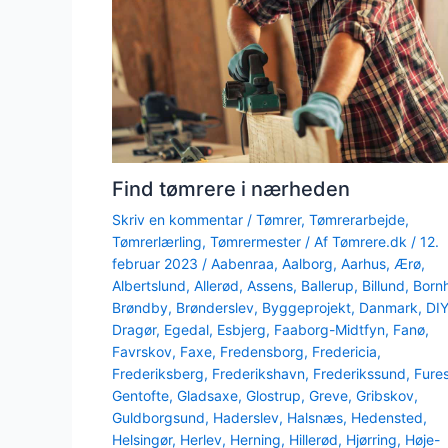
Find tømrere i nærheden
Skriv en kommentar
/
Tømrer
,
Tømrerarbejde
,
Tømrerlærling
,
Tømrermester
/ Af
Tømrere.dk
/
12.
februar 2023
/
Aabenraa
,
Aalborg
,
Aarhus
,
Ærø
,
Albertslund
,
Allerød
,
Assens
,
Ballerup
,
Billund
,
Born
Brøndby
,
Brønderslev
,
Byggeprojekt
,
Danmark
,
DI
Dragør
,
Egedal
,
Esbjerg
,
Faaborg-Midtfyn
,
Fanø
,
Favrskov
,
Faxe
,
Fredensborg
,
Fredericia
,
Frederiksberg
,
Frederikshavn
,
Frederikssund
,
Fure
Gentofte
,
Gladsaxe
,
Glostrup
,
Greve
,
Gribskov
,
Guldborgsund
,
Haderslev
,
Halsnæs
,
Hedensted
,
Helsingør
,
Herlev
,
Herning
,
Hillerød
,
Hjørring
,
Høje-