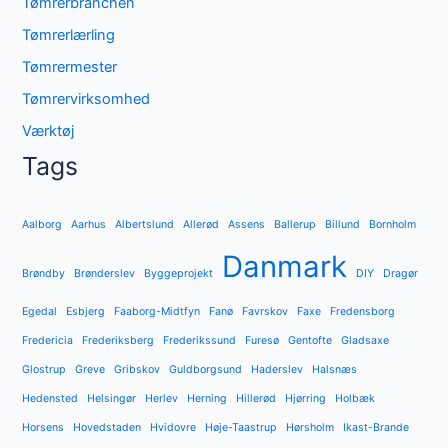
Tømrerbranchen
Tømrerlærling
Tømrermester
Tømrervirksomhed
Værktøj
Tags
Aalborg
Aarhus
Albertslund
Allerød
Assens
Ballerup
Billund
Bornholm
Danmark
Brøndby
Brønderslev
Byggeprojekt
DIY
Dragør
Egedal
Esbjerg
Faaborg-Midtfyn
Fanø
Favrskov
Faxe
Fredensborg
Fredericia
Frederiksberg
Frederikssund
Furesø
Gentofte
Gladsaxe
Glostrup
Greve
Gribskov
Guldborgsund
Haderslev
Halsnæs
Hedensted
Helsingør
Herlev
Herning
Hillerød
Hjørring
Holbæk
Horsens
Hovedstaden
Hvidovre
Høje-Taastrup
Hørsholm
Ikast-Brande