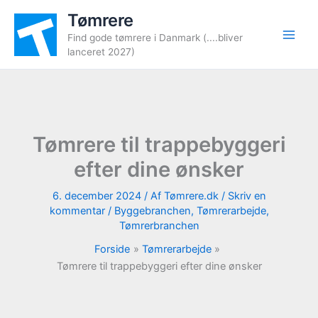
Gå
Tømrere
til
Find gode tømrere i Danmark (....bliver
indholdet
lanceret 2027)
Tømrere til trappebyggeri
efter dine ønsker
6. december 2024
/ Af
Tømrere.dk
/
Skriv en
kommentar
/
Byggebranchen
,
Tømrerarbejde
,
Tømrerbranchen
Forside
Tømrerarbejde
Tømrere til trappebyggeri efter dine ønsker