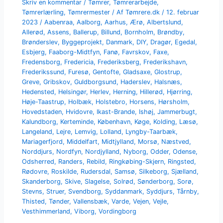
Skriv en kommentar
/
Tømrer
,
Tømrerarbejde
,
Tømrerlærling
,
Tømrermester
/ Af
Tømrere.dk
/
12. februar
2023
/
Aabenraa
,
Aalborg
,
Aarhus
,
Ærø
,
Albertslund
,
Allerød
,
Assens
,
Ballerup
,
Billund
,
Bornholm
,
Brøndby
,
Brønderslev
,
Byggeprojekt
,
Danmark
,
DIY
,
Dragør
,
Egedal
,
Esbjerg
,
Faaborg-Midtfyn
,
Fanø
,
Favrskov
,
Faxe
,
Fredensborg
,
Fredericia
,
Frederiksberg
,
Frederikshavn
,
Frederikssund
,
Furesø
,
Gentofte
,
Gladsaxe
,
Glostrup
,
Greve
,
Gribskov
,
Guldborgsund
,
Haderslev
,
Halsnæs
,
Hedensted
,
Helsingør
,
Herlev
,
Herning
,
Hillerød
,
Hjørring
,
Høje-Taastrup
,
Holbæk
,
Holstebro
,
Horsens
,
Hørsholm
,
Hovedstaden
,
Hvidovre
,
Ikast-Brande
,
Ishøj
,
Jammerbugt
,
Kalundborg
,
Kerteminde
,
København
,
Køge
,
Kolding
,
Læsø
,
Langeland
,
Lejre
,
Lemvig
,
Lolland
,
Lyngby-Taarbæk
,
Mariagerfjord
,
Middelfart
,
Midtjylland
,
Morsø
,
Næstved
,
Norddjurs
,
Nordfyn
,
Nordjylland
,
Nyborg
,
Odder
,
Odense
,
Odsherred
,
Randers
,
Rebild
,
Ringkøbing-Skjern
,
Ringsted
,
Rødovre
,
Roskilde
,
Rudersdal
,
Samsø
,
Silkeborg
,
Sjælland
,
Skanderborg
,
Skive
,
Slagelse
,
Solrød
,
Sønderborg
,
Sorø
,
Stevns
,
Struer
,
Svendborg
,
Syddanmark
,
Syddjurs
,
Tårnby
,
Thisted
,
Tønder
,
Vallensbæk
,
Varde
,
Vejen
,
Vejle
,
Vesthimmerland
,
Viborg
,
Vordingborg