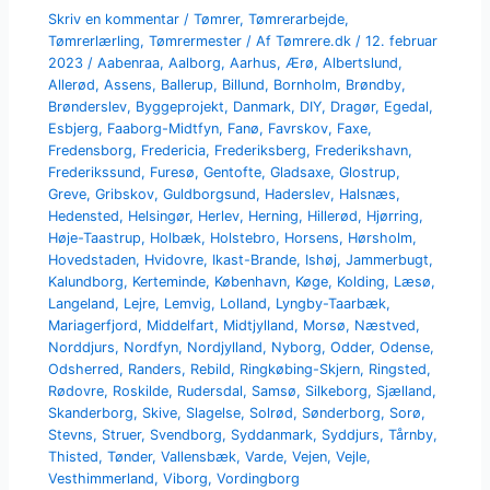
Skriv en kommentar
/
Tømrer
,
Tømrerarbejde
,
Tømrerlærling
,
Tømrermester
/ Af
Tømrere.dk
/
12. februar
2023
/
Aabenraa
,
Aalborg
,
Aarhus
,
Ærø
,
Albertslund
,
Allerød
,
Assens
,
Ballerup
,
Billund
,
Bornholm
,
Brøndby
,
Brønderslev
,
Byggeprojekt
,
Danmark
,
DIY
,
Dragør
,
Egedal
,
Esbjerg
,
Faaborg-Midtfyn
,
Fanø
,
Favrskov
,
Faxe
,
Fredensborg
,
Fredericia
,
Frederiksberg
,
Frederikshavn
,
Frederikssund
,
Furesø
,
Gentofte
,
Gladsaxe
,
Glostrup
,
Greve
,
Gribskov
,
Guldborgsund
,
Haderslev
,
Halsnæs
,
Hedensted
,
Helsingør
,
Herlev
,
Herning
,
Hillerød
,
Hjørring
,
Høje-Taastrup
,
Holbæk
,
Holstebro
,
Horsens
,
Hørsholm
,
Hovedstaden
,
Hvidovre
,
Ikast-Brande
,
Ishøj
,
Jammerbugt
,
Kalundborg
,
Kerteminde
,
København
,
Køge
,
Kolding
,
Læsø
,
Langeland
,
Lejre
,
Lemvig
,
Lolland
,
Lyngby-Taarbæk
,
Mariagerfjord
,
Middelfart
,
Midtjylland
,
Morsø
,
Næstved
,
Norddjurs
,
Nordfyn
,
Nordjylland
,
Nyborg
,
Odder
,
Odense
,
Odsherred
,
Randers
,
Rebild
,
Ringkøbing-Skjern
,
Ringsted
,
Rødovre
,
Roskilde
,
Rudersdal
,
Samsø
,
Silkeborg
,
Sjælland
,
Skanderborg
,
Skive
,
Slagelse
,
Solrød
,
Sønderborg
,
Sorø
,
Stevns
,
Struer
,
Svendborg
,
Syddanmark
,
Syddjurs
,
Tårnby
,
Thisted
,
Tønder
,
Vallensbæk
,
Varde
,
Vejen
,
Vejle
,
Vesthimmerland
,
Viborg
,
Vordingborg