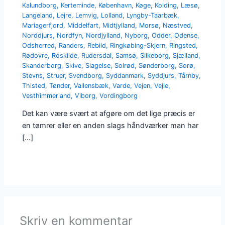
Kalundborg
,
Kerteminde
,
København
,
Køge
,
Kolding
,
Læsø
,
Langeland
,
Lejre
,
Lemvig
,
Lolland
,
Lyngby-Taarbæk
,
Mariagerfjord
,
Middelfart
,
Midtjylland
,
Morsø
,
Næstved
,
Norddjurs
,
Nordfyn
,
Nordjylland
,
Nyborg
,
Odder
,
Odense
,
Odsherred
,
Randers
,
Rebild
,
Ringkøbing-Skjern
,
Ringsted
,
Rødovre
,
Roskilde
,
Rudersdal
,
Samsø
,
Silkeborg
,
Sjælland
,
Skanderborg
,
Skive
,
Slagelse
,
Solrød
,
Sønderborg
,
Sorø
,
Stevns
,
Struer
,
Svendborg
,
Syddanmark
,
Syddjurs
,
Tårnby
,
Thisted
,
Tønder
,
Vallensbæk
,
Varde
,
Vejen
,
Vejle
,
Vesthimmerland
,
Viborg
,
Vordingborg
Det kan være svært at afgøre om det lige præcis er
en tømrer eller en anden slags håndværker man har
[…]
Skriv en kommentar