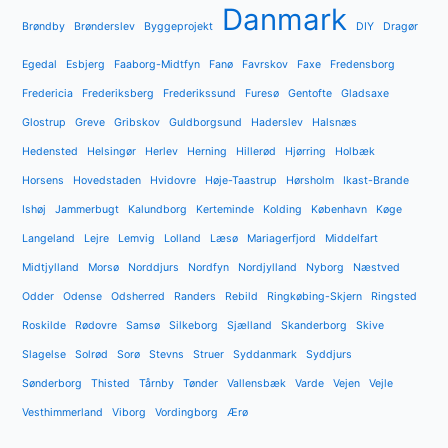
Danmark
Brøndby
Brønderslev
Byggeprojekt
DIY
Dragør
Egedal
Esbjerg
Faaborg-Midtfyn
Fanø
Favrskov
Faxe
Fredensborg
Fredericia
Frederiksberg
Frederikssund
Furesø
Gentofte
Gladsaxe
Glostrup
Greve
Gribskov
Guldborgsund
Haderslev
Halsnæs
Hedensted
Helsingør
Herlev
Herning
Hillerød
Hjørring
Holbæk
Horsens
Hovedstaden
Hvidovre
Høje-Taastrup
Hørsholm
Ikast-Brande
Ishøj
Jammerbugt
Kalundborg
Kerteminde
Kolding
København
Køge
Langeland
Lejre
Lemvig
Lolland
Læsø
Mariagerfjord
Middelfart
Midtjylland
Morsø
Norddjurs
Nordfyn
Nordjylland
Nyborg
Næstved
Odder
Odense
Odsherred
Randers
Rebild
Ringkøbing-Skjern
Ringsted
Roskilde
Rødovre
Samsø
Silkeborg
Sjælland
Skanderborg
Skive
Slagelse
Solrød
Sorø
Stevns
Struer
Syddanmark
Syddjurs
Sønderborg
Thisted
Tårnby
Tønder
Vallensbæk
Varde
Vejen
Vejle
Vesthimmerland
Viborg
Vordingborg
Ærø