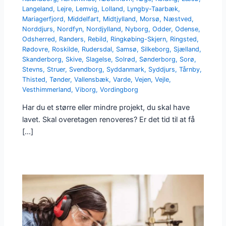
Langeland
,
Lejre
,
Lemvig
,
Lolland
,
Lyngby-Taarbæk
,
Mariagerfjord
,
Middelfart
,
Midtjylland
,
Morsø
,
Næstved
,
Norddjurs
,
Nordfyn
,
Nordjylland
,
Nyborg
,
Odder
,
Odense
,
Odsherred
,
Randers
,
Rebild
,
Ringkøbing-Skjern
,
Ringsted
,
Rødovre
,
Roskilde
,
Rudersdal
,
Samsø
,
Silkeborg
,
Sjælland
,
Skanderborg
,
Skive
,
Slagelse
,
Solrød
,
Sønderborg
,
Sorø
,
Stevns
,
Struer
,
Svendborg
,
Syddanmark
,
Syddjurs
,
Tårnby
,
Thisted
,
Tønder
,
Vallensbæk
,
Varde
,
Vejen
,
Vejle
,
Vesthimmerland
,
Viborg
,
Vordingborg
Har du et større eller mindre projekt, du skal have
lavet. Skal overetagen renoveres? Er det tid til at få
[…]