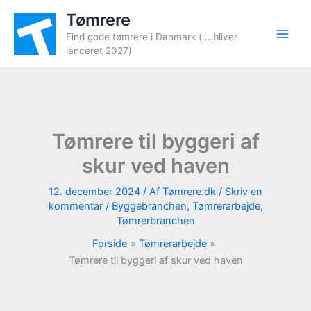
Gå
Tømrere
til
Find gode tømrere i Danmark (....bliver
indholdet
lanceret 2027)
Tømrere til byggeri af
skur ved haven
12. december 2024
/ Af
Tømrere.dk
/
Skriv en
kommentar
/
Byggebranchen
,
Tømrerarbejde
,
Tømrerbranchen
Forside
Tømrerarbejde
Tømrere til byggeri af skur ved haven