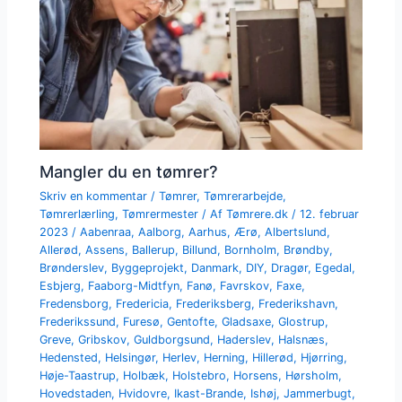
Mangler du en tømrer?
Skriv en kommentar
/
Tømrer
,
Tømrerarbejde
,
Tømrerlærling
,
Tømrermester
/ Af
Tømrere.dk
/
12. februar
2023
/
Aabenraa
,
Aalborg
,
Aarhus
,
Ærø
,
Albertslund
,
Allerød
,
Assens
,
Ballerup
,
Billund
,
Bornholm
,
Brøndby
,
Brønderslev
,
Byggeprojekt
,
Danmark
,
DIY
,
Dragør
,
Egedal
,
Esbjerg
,
Faaborg-Midtfyn
,
Fanø
,
Favrskov
,
Faxe
,
Fredensborg
,
Fredericia
,
Frederiksberg
,
Frederikshavn
,
Frederikssund
,
Furesø
,
Gentofte
,
Gladsaxe
,
Glostrup
,
Greve
,
Gribskov
,
Guldborgsund
,
Haderslev
,
Halsnæs
,
Hedensted
,
Helsingør
,
Herlev
,
Herning
,
Hillerød
,
Hjørring
,
Høje-Taastrup
,
Holbæk
,
Holstebro
,
Horsens
,
Hørsholm
,
Hovedstaden
,
Hvidovre
,
Ikast-Brande
,
Ishøj
,
Jammerbugt
,