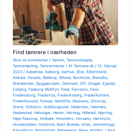
Find tømrere i nærheden
Skriv en kommentar
/
Tømrer
,
Tømrerarbejde
,
Tømrerlærling
,
Tømrermester
/ Af
Tømrere.dk
/
12. februar
2023
/
Aabenraa
,
Aalborg
,
Aarhus
,
Ærø
,
Albertslund
,
Allerød
,
Assens
,
Ballerup
,
Billund
,
Bornholm
,
Brøndby
,
Brønderslev
,
Byggeprojekt
,
Danmark
,
DIY
,
Dragør
,
Egedal
,
Esbjerg
,
Faaborg-Midtfyn
,
Fanø
,
Favrskov
,
Faxe
,
Fredensborg
,
Fredericia
,
Frederiksberg
,
Frederikshavn
,
Frederikssund
,
Furesø
,
Gentofte
,
Gladsaxe
,
Glostrup
,
Greve
,
Gribskov
,
Guldborgsund
,
Haderslev
,
Halsnæs
,
Hedensted
,
Helsingør
,
Herlev
,
Herning
,
Hillerød
,
Hjørring
,
Høje-Taastrup
,
Holbæk
,
Holstebro
,
Horsens
,
Hørsholm
,
Hovedstaden
,
Hvidovre
,
Ikast-Brande
,
Ishøj
,
Jammerbugt
,
Kalundborg
,
Kerteminde
,
København
,
Køge
,
Kolding
,
Læsø
,