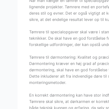
Når man vælger en tømrer til specialopgaver
lignende projekter. Tømrere med en portefø
deres stil og evner. Det er også vigtigt at
sikre, at det endelige resultat lever op til 
Tømrere til specialopgaver skal være i stan
teknikker. De skal have en god forståelse fo
forskellige udfordringer, der kan opstå und
Tømrere til dørmontering: Kvalitet og præci
Dørmontering kræver en høj grad af præcisio
dørmontering, skal have en god forståelse f
Dette inkluderer alt fra indvendige døre ti
monteringsmetoder.
En korrekt dørmontering kan have stor indf
Tømrere skal sikre, at dørkarmen er korrek
både teknisk kunnen og erfaring, da selv sm