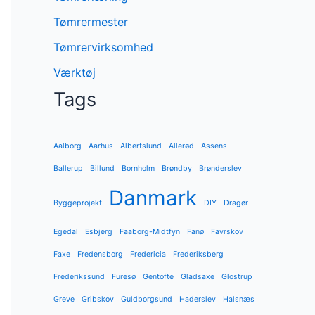
Tømrermester
Tømrervirksomhed
Værktøj
Tags
Aalborg
Aarhus
Albertslund
Allerød
Assens
Ballerup
Billund
Bornholm
Brøndby
Brønderslev
Danmark
Byggeprojekt
DIY
Dragør
Egedal
Esbjerg
Faaborg-Midtfyn
Fanø
Favrskov
Faxe
Fredensborg
Fredericia
Frederiksberg
Frederikssund
Furesø
Gentofte
Gladsaxe
Glostrup
Greve
Gribskov
Guldborgsund
Haderslev
Halsnæs