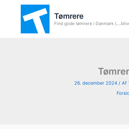
Gå
til
Tømrere
indholdet
Find gode tømrere i Danmark (....bliv
Tømrer
26. december 2024
/ Af
Forsi