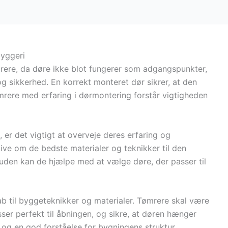
byggeri
rere, da døre ikke blot fungerer som adgangspunkter,
g sikkerhed. En korrekt monteret dør sikrer, at den
mrere med erfaring i dørmontering forstår vigtigheden
er det vigtigt at overveje deres erfaring og
ive om de bedste materialer og teknikker til den
uden kan de hjælpe med at vælge døre, der passer til
 til byggeteknikker og materialer. Tømrere skal være
sser perfekt til åbningen, og sikre, at døren hænger
og en god forståelse for bygningens struktur.