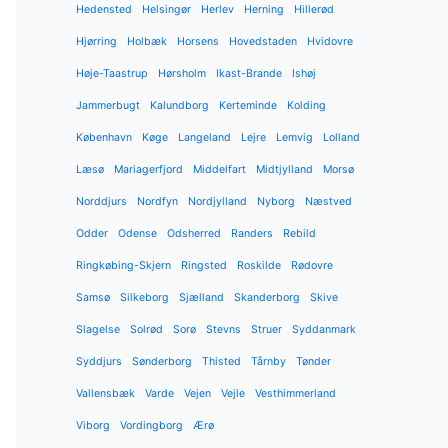
Hedensted
Helsingør
Herlev
Herning
Hillerød
Hjørring
Holbæk
Horsens
Hovedstaden
Hvidovre
Høje-Taastrup
Hørsholm
Ikast-Brande
Ishøj
Jammerbugt
Kalundborg
Kerteminde
Kolding
København
Køge
Langeland
Lejre
Lemvig
Lolland
Læsø
Mariagerfjord
Middelfart
Midtjylland
Morsø
Norddjurs
Nordfyn
Nordjylland
Nyborg
Næstved
Odder
Odense
Odsherred
Randers
Rebild
Ringkøbing-Skjern
Ringsted
Roskilde
Rødovre
Samsø
Silkeborg
Sjælland
Skanderborg
Skive
Slagelse
Solrød
Sorø
Stevns
Struer
Syddanmark
Syddjurs
Sønderborg
Thisted
Tårnby
Tønder
Vallensbæk
Varde
Vejen
Vejle
Vesthimmerland
Viborg
Vordingborg
Ærø