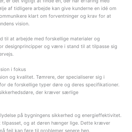
, er det vigtigt at finde en, der har erfaring med
lje af tidligere arbejde kan give kunderne en idé om
 kommunikere klart om forventninger og krav for at
kundens vision.
d til at arbejde med forskellige materialer og
r designprincipper og være i stand til at tilpasse sig
ervejs.
sion i fokus
n og kvalitet. Tømrere, der specialiserer sig i
or de forskellige typer døre og deres specifikationer.
l sikkerhedsdøre, der kræver særlige
lydelse på bygningens sikkerhed og energieffektivitet.
t tilpasset, og at døren hænger lige. Dette kræver
å fejl kan føre til problemer senere hen.