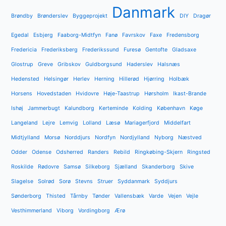
Danmark
Brøndby
Brønderslev
Byggeprojekt
DIY
Dragør
Egedal
Esbjerg
Faaborg-Midtfyn
Fanø
Favrskov
Faxe
Fredensborg
Fredericia
Frederiksberg
Frederikssund
Furesø
Gentofte
Gladsaxe
Glostrup
Greve
Gribskov
Guldborgsund
Haderslev
Halsnæs
Hedensted
Helsingør
Herlev
Herning
Hillerød
Hjørring
Holbæk
Horsens
Hovedstaden
Hvidovre
Høje-Taastrup
Hørsholm
Ikast-Brande
Ishøj
Jammerbugt
Kalundborg
Kerteminde
Kolding
København
Køge
Langeland
Lejre
Lemvig
Lolland
Læsø
Mariagerfjord
Middelfart
Midtjylland
Morsø
Norddjurs
Nordfyn
Nordjylland
Nyborg
Næstved
Odder
Odense
Odsherred
Randers
Rebild
Ringkøbing-Skjern
Ringsted
Roskilde
Rødovre
Samsø
Silkeborg
Sjælland
Skanderborg
Skive
Slagelse
Solrød
Sorø
Stevns
Struer
Syddanmark
Syddjurs
Sønderborg
Thisted
Tårnby
Tønder
Vallensbæk
Varde
Vejen
Vejle
Vesthimmerland
Viborg
Vordingborg
Ærø