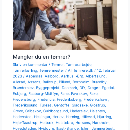
Mangler du en tømrer?
Skriv en kommentar
/
Tømrer
,
Tømrerarbejde
,
Tømrerlærling
,
Tømrermester
/ Af
Tømrere.dk
/
12. februar
2023
/
Aabenraa
,
Aalborg
,
Aarhus
,
Ærø
,
Albertslund
,
Allerød
,
Assens
,
Ballerup
,
Billund
,
Bornholm
,
Brøndby
,
Brønderslev
,
Byggeprojekt
,
Danmark
,
DIY
,
Dragør
,
Egedal
,
Esbjerg
,
Faaborg-Midtfyn
,
Fanø
,
Favrskov
,
Faxe
,
Fredensborg
,
Fredericia
,
Frederiksberg
,
Frederikshavn
,
Frederikssund
,
Furesø
,
Gentofte
,
Gladsaxe
,
Glostrup
,
Greve
,
Gribskov
,
Guldborgsund
,
Haderslev
,
Halsnæs
,
Hedensted
,
Helsingør
,
Herlev
,
Herning
,
Hillerød
,
Hjørring
,
Høje-Taastrup
,
Holbæk
,
Holstebro
,
Horsens
,
Hørsholm
,
Hovedstaden
,
Hvidovre
,
Ikast-Brande
,
Ishøj
,
Jammerbugt
,