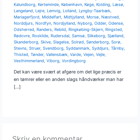
Kalundborg
,
Kerteminde
,
København
,
Køge
,
Kolding
,
Læsø
,
Langeland
,
Lejre
,
Lemvig
,
Lolland
,
Lyngby-Taarbæk
,
Mariagerfjord
,
Middelfart
,
Midtjylland
,
Morsø
,
Næstved
,
Norddjurs
,
Nordfyn
,
Nordjylland
,
Nyborg
,
Odder
,
Odense
,
Odsherred
,
Randers
,
Rebild
,
Ringkøbing-Skjern
,
Ringsted
,
Rødovre
,
Roskilde
,
Rudersdal
,
Samsø
,
Silkeborg
,
Sjælland
,
Skanderborg
,
Skive
,
Slagelse
,
Solrød
,
Sønderborg
,
Sorø
,
Stevns
,
Struer
,
Svendborg
,
Syddanmark
,
Syddjurs
,
Tårnby
,
Thisted
,
Tønder
,
Vallensbæk
,
Varde
,
Vejen
,
Vejle
,
Vesthimmerland
,
Viborg
,
Vordingborg
Det kan være svært at afgøre om det lige præcis er
en tømrer eller en anden slags håndværker man har
[…]
Skriv en kommentar