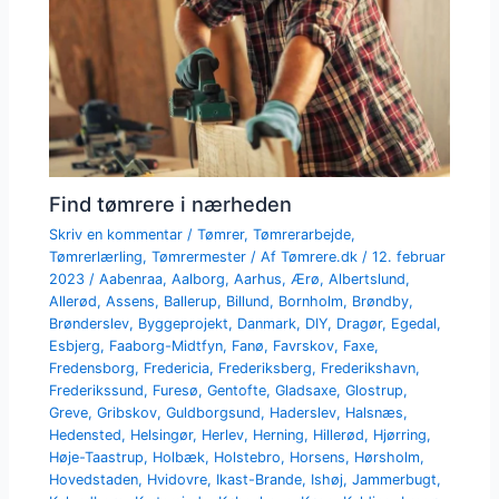
Find tømrere i nærheden
Skriv en kommentar
/
Tømrer
,
Tømrerarbejde
,
Tømrerlærling
,
Tømrermester
/ Af
Tømrere.dk
/
12. februar
2023
/
Aabenraa
,
Aalborg
,
Aarhus
,
Ærø
,
Albertslund
,
Allerød
,
Assens
,
Ballerup
,
Billund
,
Bornholm
,
Brøndby
,
Brønderslev
,
Byggeprojekt
,
Danmark
,
DIY
,
Dragør
,
Egedal
,
Esbjerg
,
Faaborg-Midtfyn
,
Fanø
,
Favrskov
,
Faxe
,
Fredensborg
,
Fredericia
,
Frederiksberg
,
Frederikshavn
,
Frederikssund
,
Furesø
,
Gentofte
,
Gladsaxe
,
Glostrup
,
Greve
,
Gribskov
,
Guldborgsund
,
Haderslev
,
Halsnæs
,
Hedensted
,
Helsingør
,
Herlev
,
Herning
,
Hillerød
,
Hjørring
,
Høje-Taastrup
,
Holbæk
,
Holstebro
,
Horsens
,
Hørsholm
,
Hovedstaden
,
Hvidovre
,
Ikast-Brande
,
Ishøj
,
Jammerbugt
,