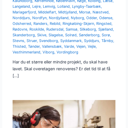
Kalundborg
,
Kerteminde
,
København
,
Køge
,
Kolding
,
Læsø
,
Langeland
,
Lejre
,
Lemvig
,
Lolland
,
Lyngby-Taarbæk
,
Mariagerfjord
,
Middelfart
,
Midtjylland
,
Morsø
,
Næstved
,
Norddjurs
,
Nordfyn
,
Nordjylland
,
Nyborg
,
Odder
,
Odense
,
Odsherred
,
Randers
,
Rebild
,
Ringkøbing-Skjern
,
Ringsted
,
Rødovre
,
Roskilde
,
Rudersdal
,
Samsø
,
Silkeborg
,
Sjælland
,
Skanderborg
,
Skive
,
Slagelse
,
Solrød
,
Sønderborg
,
Sorø
,
Stevns
,
Struer
,
Svendborg
,
Syddanmark
,
Syddjurs
,
Tårnby
,
Thisted
,
Tønder
,
Vallensbæk
,
Varde
,
Vejen
,
Vejle
,
Vesthimmerland
,
Viborg
,
Vordingborg
Har du et større eller mindre projekt, du skal have
lavet. Skal overetagen renoveres? Er det tid til at få
[…]