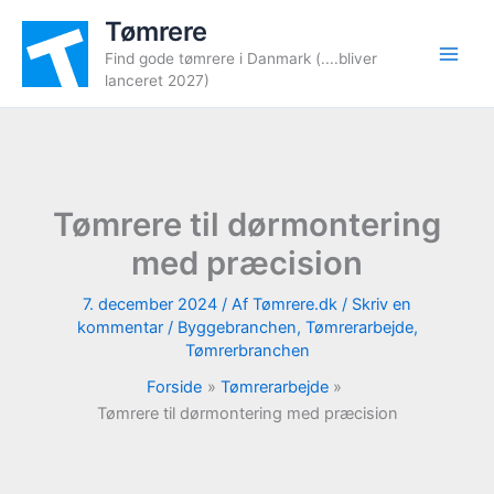
Gå
Tømrere
til
Find gode tømrere i Danmark (....bliver
indholdet
lanceret 2027)
Tømrere til dørmontering
med præcision
7. december 2024
/ Af
Tømrere.dk
/
Skriv en
kommentar
/
Byggebranchen
,
Tømrerarbejde
,
Tømrerbranchen
Forside
Tømrerarbejde
Tømrere til dørmontering med præcision