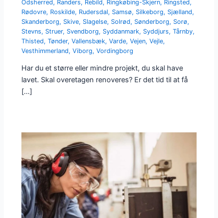
Odsherred
,
Randers
,
Rebild
,
Ringkøbing-Skjern
,
Ringsted
,
Rødovre
,
Roskilde
,
Rudersdal
,
Samsø
,
Silkeborg
,
Sjælland
,
Skanderborg
,
Skive
,
Slagelse
,
Solrød
,
Sønderborg
,
Sorø
,
Stevns
,
Struer
,
Svendborg
,
Syddanmark
,
Syddjurs
,
Tårnby
,
Thisted
,
Tønder
,
Vallensbæk
,
Varde
,
Vejen
,
Vejle
,
Vesthimmerland
,
Viborg
,
Vordingborg
Har du et større eller mindre projekt, du skal have
lavet. Skal overetagen renoveres? Er det tid til at få
[…]