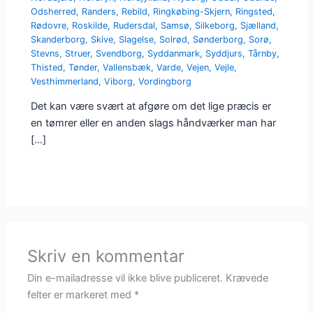
Odsherred
,
Randers
,
Rebild
,
Ringkøbing-Skjern
,
Ringsted
,
Rødovre
,
Roskilde
,
Rudersdal
,
Samsø
,
Silkeborg
,
Sjælland
,
Skanderborg
,
Skive
,
Slagelse
,
Solrød
,
Sønderborg
,
Sorø
,
Stevns
,
Struer
,
Svendborg
,
Syddanmark
,
Syddjurs
,
Tårnby
,
Thisted
,
Tønder
,
Vallensbæk
,
Varde
,
Vejen
,
Vejle
,
Vesthimmerland
,
Viborg
,
Vordingborg
Det kan være svært at afgøre om det lige præcis er
en tømrer eller en anden slags håndværker man har
[…]
Skriv en kommentar
Din e-mailadresse vil ikke blive publiceret.
Krævede
felter er markeret med
*