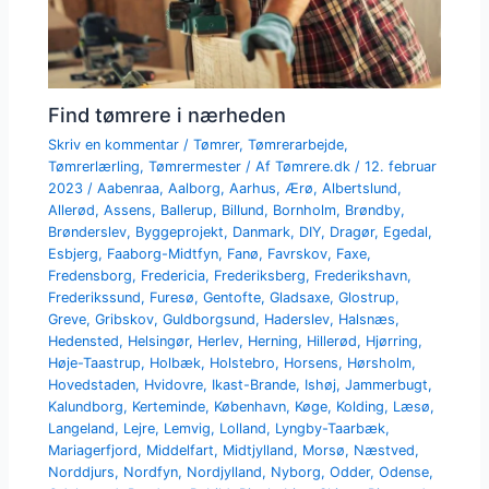
Find tømrere i nærheden
Skriv en kommentar
/
Tømrer
,
Tømrerarbejde
,
Tømrerlærling
,
Tømrermester
/ Af
Tømrere.dk
/
12. februar
2023
/
Aabenraa
,
Aalborg
,
Aarhus
,
Ærø
,
Albertslund
,
Allerød
,
Assens
,
Ballerup
,
Billund
,
Bornholm
,
Brøndby
,
Brønderslev
,
Byggeprojekt
,
Danmark
,
DIY
,
Dragør
,
Egedal
,
Esbjerg
,
Faaborg-Midtfyn
,
Fanø
,
Favrskov
,
Faxe
,
Fredensborg
,
Fredericia
,
Frederiksberg
,
Frederikshavn
,
Frederikssund
,
Furesø
,
Gentofte
,
Gladsaxe
,
Glostrup
,
Greve
,
Gribskov
,
Guldborgsund
,
Haderslev
,
Halsnæs
,
Hedensted
,
Helsingør
,
Herlev
,
Herning
,
Hillerød
,
Hjørring
,
Høje-Taastrup
,
Holbæk
,
Holstebro
,
Horsens
,
Hørsholm
,
Hovedstaden
,
Hvidovre
,
Ikast-Brande
,
Ishøj
,
Jammerbugt
,
Kalundborg
,
Kerteminde
,
København
,
Køge
,
Kolding
,
Læsø
,
Langeland
,
Lejre
,
Lemvig
,
Lolland
,
Lyngby-Taarbæk
,
Mariagerfjord
,
Middelfart
,
Midtjylland
,
Morsø
,
Næstved
,
Norddjurs
,
Nordfyn
,
Nordjylland
,
Nyborg
,
Odder
,
Odense
,