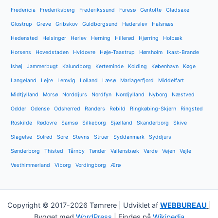
Fredericia
Frederiksberg
Frederikssund
Furesø
Gentofte
Gladsaxe
Glostrup
Greve
Gribskov
Guldborgsund
Haderslev
Halsnæs
Hedensted
Helsingør
Herlev
Herning
Hillerød
Hjørring
Holbæk
Horsens
Hovedstaden
Hvidovre
Høje-Taastrup
Hørsholm
Ikast-Brande
Ishøj
Jammerbugt
Kalundborg
Kerteminde
Kolding
København
Køge
Langeland
Lejre
Lemvig
Lolland
Læsø
Mariagerfjord
Middelfart
Midtjylland
Morsø
Norddjurs
Nordfyn
Nordjylland
Nyborg
Næstved
Odder
Odense
Odsherred
Randers
Rebild
Ringkøbing-Skjern
Ringsted
Roskilde
Rødovre
Samsø
Silkeborg
Sjælland
Skanderborg
Skive
Slagelse
Solrød
Sorø
Stevns
Struer
Syddanmark
Syddjurs
Sønderborg
Thisted
Tårnby
Tønder
Vallensbæk
Varde
Vejen
Vejle
Vesthimmerland
Viborg
Vordingborg
Ærø
Copyright © 2017-2026 Tømrere | Udviklet af
WEBBUREAU
|
Bygget med
WordPress
| Findes på
Wikipedia