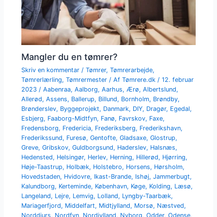
Mangler du en tømrer?
Skriv en kommentar
/
Tømrer
,
Tømrerarbejde
,
Tømrerlærling
,
Tømrermester
/ Af
Tømrere.dk
/
12. februar
2023
/
Aabenraa
,
Aalborg
,
Aarhus
,
Ærø
,
Albertslund
,
Allerød
,
Assens
,
Ballerup
,
Billund
,
Bornholm
,
Brøndby
,
Brønderslev
,
Byggeprojekt
,
Danmark
,
DIY
,
Dragør
,
Egedal
,
Esbjerg
,
Faaborg-Midtfyn
,
Fanø
,
Favrskov
,
Faxe
,
Fredensborg
,
Fredericia
,
Frederiksberg
,
Frederikshavn
,
Frederikssund
,
Furesø
,
Gentofte
,
Gladsaxe
,
Glostrup
,
Greve
,
Gribskov
,
Guldborgsund
,
Haderslev
,
Halsnæs
,
Hedensted
,
Helsingør
,
Herlev
,
Herning
,
Hillerød
,
Hjørring
,
Høje-Taastrup
,
Holbæk
,
Holstebro
,
Horsens
,
Hørsholm
,
Hovedstaden
,
Hvidovre
,
Ikast-Brande
,
Ishøj
,
Jammerbugt
,
Kalundborg
,
Kerteminde
,
København
,
Køge
,
Kolding
,
Læsø
,
Langeland
,
Lejre
,
Lemvig
,
Lolland
,
Lyngby-Taarbæk
,
Mariagerfjord
,
Middelfart
,
Midtjylland
,
Morsø
,
Næstved
,
Norddjurs
,
Nordfyn
,
Nordjylland
,
Nyborg
,
Odder
,
Odense
,