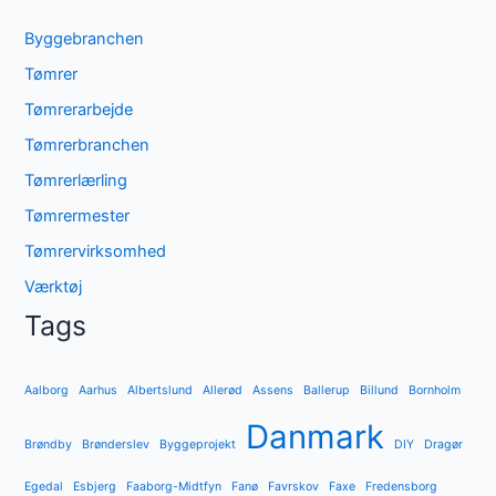
Byggebranchen
Tømrer
Tømrerarbejde
Tømrerbranchen
Tømrerlærling
Tømrermester
Tømrervirksomhed
Værktøj
Tags
Aalborg
Aarhus
Albertslund
Allerød
Assens
Ballerup
Billund
Bornholm
Danmark
Brøndby
Brønderslev
Byggeprojekt
DIY
Dragør
Egedal
Esbjerg
Faaborg-Midtfyn
Fanø
Favrskov
Faxe
Fredensborg