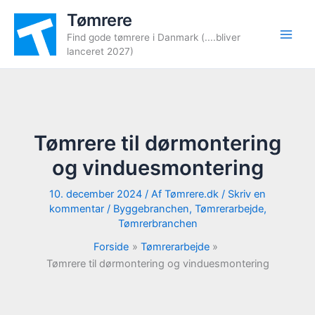
Gå
Tømrere
til
Find gode tømrere i Danmark (....bliver
indholdet
lanceret 2027)
Tømrere til dørmontering
og vinduesmontering
10. december 2024
/ Af
Tømrere.dk
/
Skriv en
kommentar
/
Byggebranchen
,
Tømrerarbejde
,
Tømrerbranchen
Forside
Tømrerarbejde
Tømrere til dørmontering og vinduesmontering