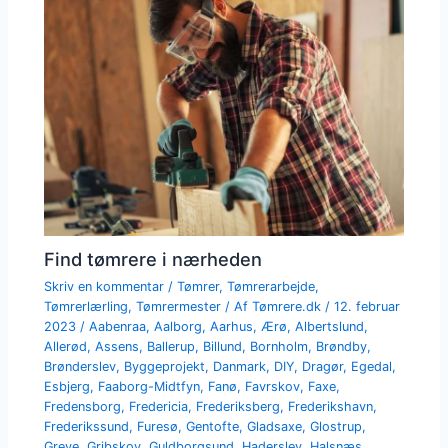
Find tømrere i nærheden
Skriv en kommentar
/
Tømrer
,
Tømrerarbejde
,
Tømrerlærling
,
Tømrermester
/ Af
Tømrere.dk
/
12. februar
2023
/
Aabenraa
,
Aalborg
,
Aarhus
,
Ærø
,
Albertslund
,
Allerød
,
Assens
,
Ballerup
,
Billund
,
Bornholm
,
Brøndby
,
Brønderslev
,
Byggeprojekt
,
Danmark
,
DIY
,
Dragør
,
Egedal
,
Esbjerg
,
Faaborg-Midtfyn
,
Fanø
,
Favrskov
,
Faxe
,
Fredensborg
,
Fredericia
,
Frederiksberg
,
Frederikshavn
,
Frederikssund
,
Furesø
,
Gentofte
,
Gladsaxe
,
Glostrup
,
Greve
,
Gribskov
,
Guldborgsund
,
Haderslev
,
Halsnæs
,