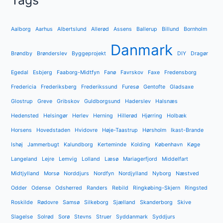
Aalborg
Aarhus
Albertslund
Allerød
Assens
Ballerup
Billund
Bornholm
Danmark
Brøndby
Brønderslev
Byggeprojekt
DIY
Dragør
Egedal
Esbjerg
Faaborg-Midtfyn
Fanø
Favrskov
Faxe
Fredensborg
Fredericia
Frederiksberg
Frederikssund
Furesø
Gentofte
Gladsaxe
Glostrup
Greve
Gribskov
Guldborgsund
Haderslev
Halsnæs
Hedensted
Helsingør
Herlev
Herning
Hillerød
Hjørring
Holbæk
Horsens
Hovedstaden
Hvidovre
Høje-Taastrup
Hørsholm
Ikast-Brande
Ishøj
Jammerbugt
Kalundborg
Kerteminde
Kolding
København
Køge
Langeland
Lejre
Lemvig
Lolland
Læsø
Mariagerfjord
Middelfart
Midtjylland
Morsø
Norddjurs
Nordfyn
Nordjylland
Nyborg
Næstved
Odder
Odense
Odsherred
Randers
Rebild
Ringkøbing-Skjern
Ringsted
Roskilde
Rødovre
Samsø
Silkeborg
Sjælland
Skanderborg
Skive
Slagelse
Solrød
Sorø
Stevns
Struer
Syddanmark
Syddjurs