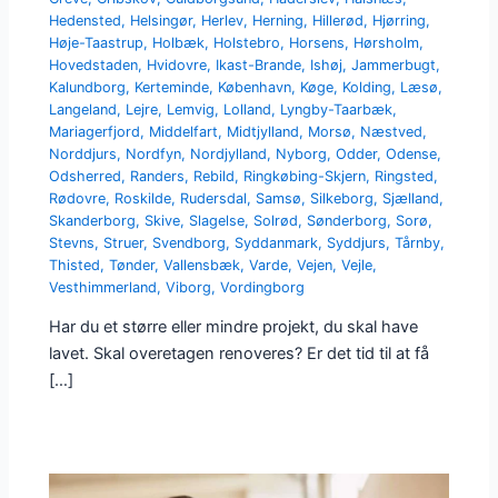
Hedensted
,
Helsingør
,
Herlev
,
Herning
,
Hillerød
,
Hjørring
,
Høje-Taastrup
,
Holbæk
,
Holstebro
,
Horsens
,
Hørsholm
,
Hovedstaden
,
Hvidovre
,
Ikast-Brande
,
Ishøj
,
Jammerbugt
,
Kalundborg
,
Kerteminde
,
København
,
Køge
,
Kolding
,
Læsø
,
Langeland
,
Lejre
,
Lemvig
,
Lolland
,
Lyngby-Taarbæk
,
Mariagerfjord
,
Middelfart
,
Midtjylland
,
Morsø
,
Næstved
,
Norddjurs
,
Nordfyn
,
Nordjylland
,
Nyborg
,
Odder
,
Odense
,
Odsherred
,
Randers
,
Rebild
,
Ringkøbing-Skjern
,
Ringsted
,
Rødovre
,
Roskilde
,
Rudersdal
,
Samsø
,
Silkeborg
,
Sjælland
,
Skanderborg
,
Skive
,
Slagelse
,
Solrød
,
Sønderborg
,
Sorø
,
Stevns
,
Struer
,
Svendborg
,
Syddanmark
,
Syddjurs
,
Tårnby
,
Thisted
,
Tønder
,
Vallensbæk
,
Varde
,
Vejen
,
Vejle
,
Vesthimmerland
,
Viborg
,
Vordingborg
Har du et større eller mindre projekt, du skal have
lavet. Skal overetagen renoveres? Er det tid til at få
[…]