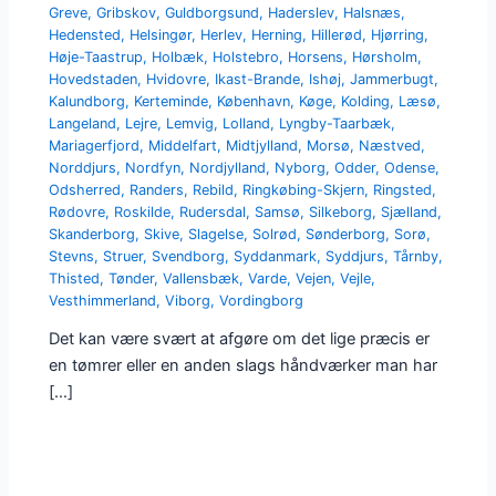
Greve
,
Gribskov
,
Guldborgsund
,
Haderslev
,
Halsnæs
,
Hedensted
,
Helsingør
,
Herlev
,
Herning
,
Hillerød
,
Hjørring
,
Høje-Taastrup
,
Holbæk
,
Holstebro
,
Horsens
,
Hørsholm
,
Hovedstaden
,
Hvidovre
,
Ikast-Brande
,
Ishøj
,
Jammerbugt
,
Kalundborg
,
Kerteminde
,
København
,
Køge
,
Kolding
,
Læsø
,
Langeland
,
Lejre
,
Lemvig
,
Lolland
,
Lyngby-Taarbæk
,
Mariagerfjord
,
Middelfart
,
Midtjylland
,
Morsø
,
Næstved
,
Norddjurs
,
Nordfyn
,
Nordjylland
,
Nyborg
,
Odder
,
Odense
,
Odsherred
,
Randers
,
Rebild
,
Ringkøbing-Skjern
,
Ringsted
,
Rødovre
,
Roskilde
,
Rudersdal
,
Samsø
,
Silkeborg
,
Sjælland
,
Skanderborg
,
Skive
,
Slagelse
,
Solrød
,
Sønderborg
,
Sorø
,
Stevns
,
Struer
,
Svendborg
,
Syddanmark
,
Syddjurs
,
Tårnby
,
Thisted
,
Tønder
,
Vallensbæk
,
Varde
,
Vejen
,
Vejle
,
Vesthimmerland
,
Viborg
,
Vordingborg
Det kan være svært at afgøre om det lige præcis er
en tømrer eller en anden slags håndværker man har
[…]