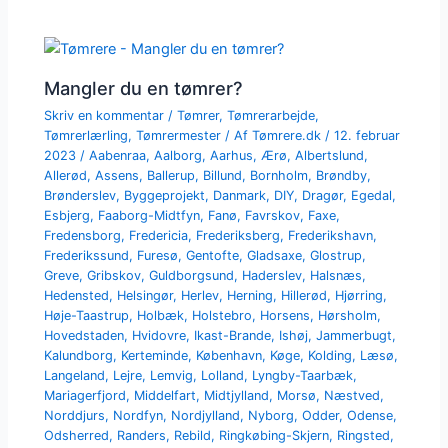
Mangler du en tømrer?
Skriv en kommentar
/
Tømrer
,
Tømrerarbejde
,
Tømrerlærling
,
Tømrermester
/ Af
Tømrere.dk
/
12. februar
2023
/
Aabenraa
,
Aalborg
,
Aarhus
,
Ærø
,
Albertslund
,
Allerød
,
Assens
,
Ballerup
,
Billund
,
Bornholm
,
Brøndby
,
Brønderslev
,
Byggeprojekt
,
Danmark
,
DIY
,
Dragør
,
Egedal
,
Esbjerg
,
Faaborg-Midtfyn
,
Fanø
,
Favrskov
,
Faxe
,
Fredensborg
,
Fredericia
,
Frederiksberg
,
Frederikshavn
,
Frederikssund
,
Furesø
,
Gentofte
,
Gladsaxe
,
Glostrup
,
Greve
,
Gribskov
,
Guldborgsund
,
Haderslev
,
Halsnæs
,
Hedensted
,
Helsingør
,
Herlev
,
Herning
,
Hillerød
,
Hjørring
,
Høje-Taastrup
,
Holbæk
,
Holstebro
,
Horsens
,
Hørsholm
,
Hovedstaden
,
Hvidovre
,
Ikast-Brande
,
Ishøj
,
Jammerbugt
,
Kalundborg
,
Kerteminde
,
København
,
Køge
,
Kolding
,
Læsø
,
Langeland
,
Lejre
,
Lemvig
,
Lolland
,
Lyngby-Taarbæk
,
Mariagerfjord
,
Middelfart
,
Midtjylland
,
Morsø
,
Næstved
,
Norddjurs
,
Nordfyn
,
Nordjylland
,
Nyborg
,
Odder
,
Odense
,
Odsherred
,
Randers
,
Rebild
,
Ringkøbing-Skjern
,
Ringsted
,