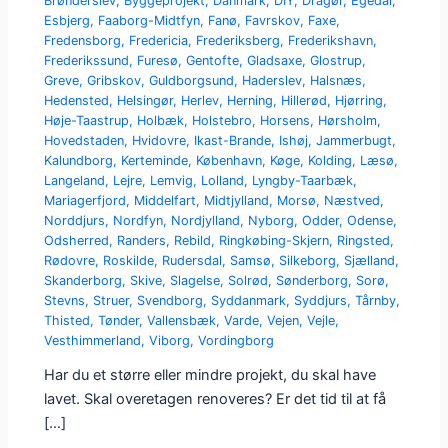
Brønderslev
,
Byggeprojekt
,
Danmark
,
DIY
,
Dragør
,
Egedal
,
Esbjerg
,
Faaborg-Midtfyn
,
Fanø
,
Favrskov
,
Faxe
,
Fredensborg
,
Fredericia
,
Frederiksberg
,
Frederikshavn
,
Frederikssund
,
Furesø
,
Gentofte
,
Gladsaxe
,
Glostrup
,
Greve
,
Gribskov
,
Guldborgsund
,
Haderslev
,
Halsnæs
,
Hedensted
,
Helsingør
,
Herlev
,
Herning
,
Hillerød
,
Hjørring
,
Høje-Taastrup
,
Holbæk
,
Holstebro
,
Horsens
,
Hørsholm
,
Hovedstaden
,
Hvidovre
,
Ikast-Brande
,
Ishøj
,
Jammerbugt
,
Kalundborg
,
Kerteminde
,
København
,
Køge
,
Kolding
,
Læsø
,
Langeland
,
Lejre
,
Lemvig
,
Lolland
,
Lyngby-Taarbæk
,
Mariagerfjord
,
Middelfart
,
Midtjylland
,
Morsø
,
Næstved
,
Norddjurs
,
Nordfyn
,
Nordjylland
,
Nyborg
,
Odder
,
Odense
,
Odsherred
,
Randers
,
Rebild
,
Ringkøbing-Skjern
,
Ringsted
,
Rødovre
,
Roskilde
,
Rudersdal
,
Samsø
,
Silkeborg
,
Sjælland
,
Skanderborg
,
Skive
,
Slagelse
,
Solrød
,
Sønderborg
,
Sorø
,
Stevns
,
Struer
,
Svendborg
,
Syddanmark
,
Syddjurs
,
Tårnby
,
Thisted
,
Tønder
,
Vallensbæk
,
Varde
,
Vejen
,
Vejle
,
Vesthimmerland
,
Viborg
,
Vordingborg
Har du et større eller mindre projekt, du skal have
lavet. Skal overetagen renoveres? Er det tid til at få
[…]