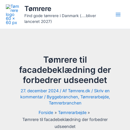
Gå
Tømrere
til
Find gode tømrere i Danmark (....bliver
indholdet
lanceret 2027)
Tømrere til
facadebeklædning der
forbedrer udseendet
27. december 2024
/ Af
Tømrere.dk
/
Skriv en
kommentar
/
Byggebranchen
,
Tømrerarbejde
,
Tømrerbranchen
Forside
Tømrerarbejde
Tømrere til facadebeklædning der forbedrer
udseendet