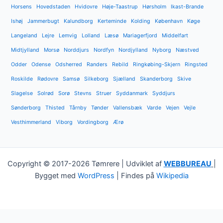
Horsens
Hovedstaden
Hvidovre
Høje-Taastrup
Hørsholm
Ikast-Brande
Ishøj
Jammerbugt
Kalundborg
Kerteminde
Kolding
København
Køge
Langeland
Lejre
Lemvig
Lolland
Læsø
Mariagerfjord
Middelfart
Midtjylland
Morsø
Norddjurs
Nordfyn
Nordjylland
Nyborg
Næstved
Odder
Odense
Odsherred
Randers
Rebild
Ringkøbing-Skjern
Ringsted
Roskilde
Rødovre
Samsø
Silkeborg
Sjælland
Skanderborg
Skive
Slagelse
Solrød
Sorø
Stevns
Struer
Syddanmark
Syddjurs
Sønderborg
Thisted
Tårnby
Tønder
Vallensbæk
Varde
Vejen
Vejle
Vesthimmerland
Viborg
Vordingborg
Ærø
Copyright © 2017-2026 Tømrere | Udviklet af
WEBBUREAU
|
Bygget med
WordPress
| Findes på
Wikipedia