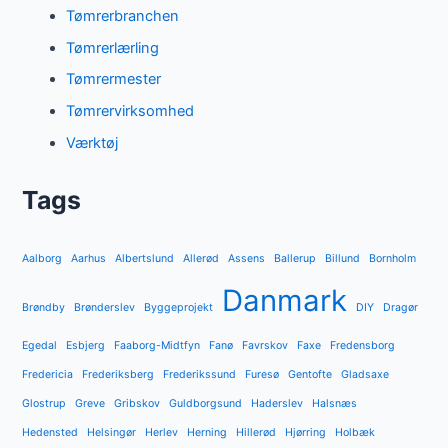
Tømrerbranchen
Tømrerlærling
Tømrermester
Tømrervirksomhed
Værktøj
Tags
Aalborg
Aarhus
Albertslund
Allerød
Assens
Ballerup
Billund
Bornholm
Danmark
Brøndby
Brønderslev
Byggeprojekt
DIY
Dragør
Egedal
Esbjerg
Faaborg-Midtfyn
Fanø
Favrskov
Faxe
Fredensborg
Fredericia
Frederiksberg
Frederikssund
Furesø
Gentofte
Gladsaxe
Glostrup
Greve
Gribskov
Guldborgsund
Haderslev
Halsnæs
Hedensted
Helsingør
Herlev
Herning
Hillerød
Hjørring
Holbæk