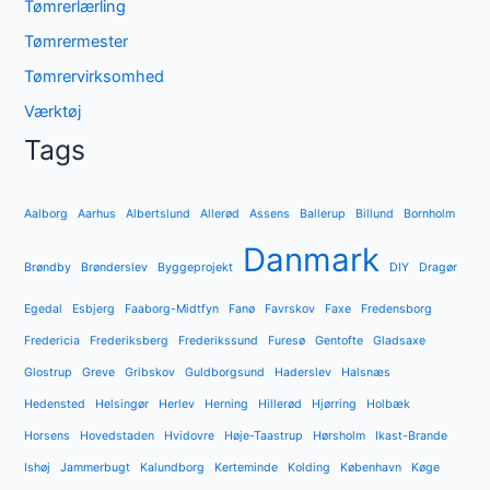
Tømrerlærling
Tømrermester
Tømrervirksomhed
Værktøj
Tags
Aalborg
Aarhus
Albertslund
Allerød
Assens
Ballerup
Billund
Bornholm
Danmark
Brøndby
Brønderslev
Byggeprojekt
DIY
Dragør
Egedal
Esbjerg
Faaborg-Midtfyn
Fanø
Favrskov
Faxe
Fredensborg
Fredericia
Frederiksberg
Frederikssund
Furesø
Gentofte
Gladsaxe
Glostrup
Greve
Gribskov
Guldborgsund
Haderslev
Halsnæs
Hedensted
Helsingør
Herlev
Herning
Hillerød
Hjørring
Holbæk
Horsens
Hovedstaden
Hvidovre
Høje-Taastrup
Hørsholm
Ikast-Brande
Ishøj
Jammerbugt
Kalundborg
Kerteminde
Kolding
København
Køge