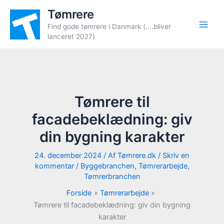
Gå
Tømrere
til
Find gode tømrere i Danmark (....bliver
indholdet
lanceret 2027)
Tømrere til
facadebeklædning: giv
din bygning karakter
24. december 2024
/ Af
Tømrere.dk
/
Skriv en
kommentar
/
Byggebranchen
,
Tømrerarbejde
,
Tømrerbranchen
Forside
Tømrerarbejde
Tømrere til facadebeklædning: giv din bygning
karakter