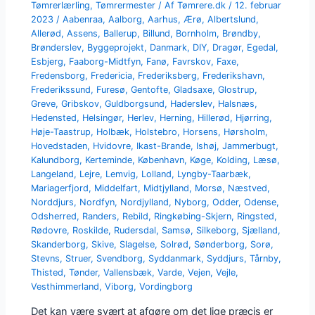
Tømrerlærling
,
Tømrermester
/ Af
Tømrere.dk
/
12. februar
2023
/
Aabenraa
,
Aalborg
,
Aarhus
,
Ærø
,
Albertslund
,
Allerød
,
Assens
,
Ballerup
,
Billund
,
Bornholm
,
Brøndby
,
Brønderslev
,
Byggeprojekt
,
Danmark
,
DIY
,
Dragør
,
Egedal
,
Esbjerg
,
Faaborg-Midtfyn
,
Fanø
,
Favrskov
,
Faxe
,
Fredensborg
,
Fredericia
,
Frederiksberg
,
Frederikshavn
,
Frederikssund
,
Furesø
,
Gentofte
,
Gladsaxe
,
Glostrup
,
Greve
,
Gribskov
,
Guldborgsund
,
Haderslev
,
Halsnæs
,
Hedensted
,
Helsingør
,
Herlev
,
Herning
,
Hillerød
,
Hjørring
,
Høje-Taastrup
,
Holbæk
,
Holstebro
,
Horsens
,
Hørsholm
,
Hovedstaden
,
Hvidovre
,
Ikast-Brande
,
Ishøj
,
Jammerbugt
,
Kalundborg
,
Kerteminde
,
København
,
Køge
,
Kolding
,
Læsø
,
Langeland
,
Lejre
,
Lemvig
,
Lolland
,
Lyngby-Taarbæk
,
Mariagerfjord
,
Middelfart
,
Midtjylland
,
Morsø
,
Næstved
,
Norddjurs
,
Nordfyn
,
Nordjylland
,
Nyborg
,
Odder
,
Odense
,
Odsherred
,
Randers
,
Rebild
,
Ringkøbing-Skjern
,
Ringsted
,
Rødovre
,
Roskilde
,
Rudersdal
,
Samsø
,
Silkeborg
,
Sjælland
,
Skanderborg
,
Skive
,
Slagelse
,
Solrød
,
Sønderborg
,
Sorø
,
Stevns
,
Struer
,
Svendborg
,
Syddanmark
,
Syddjurs
,
Tårnby
,
Thisted
,
Tønder
,
Vallensbæk
,
Varde
,
Vejen
,
Vejle
,
Vesthimmerland
,
Viborg
,
Vordingborg
Det kan være svært at afgøre om det lige præcis er