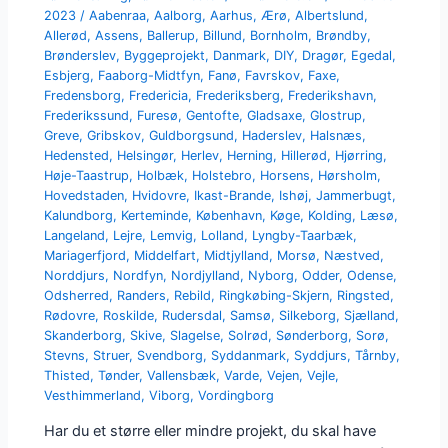
2023
/
Aabenraa
,
Aalborg
,
Aarhus
,
Ærø
,
Albertslund
,
Allerød
,
Assens
,
Ballerup
,
Billund
,
Bornholm
,
Brøndby
,
Brønderslev
,
Byggeprojekt
,
Danmark
,
DIY
,
Dragør
,
Egedal
,
Esbjerg
,
Faaborg-Midtfyn
,
Fanø
,
Favrskov
,
Faxe
,
Fredensborg
,
Fredericia
,
Frederiksberg
,
Frederikshavn
,
Frederikssund
,
Furesø
,
Gentofte
,
Gladsaxe
,
Glostrup
,
Greve
,
Gribskov
,
Guldborgsund
,
Haderslev
,
Halsnæs
,
Hedensted
,
Helsingør
,
Herlev
,
Herning
,
Hillerød
,
Hjørring
,
Høje-Taastrup
,
Holbæk
,
Holstebro
,
Horsens
,
Hørsholm
,
Hovedstaden
,
Hvidovre
,
Ikast-Brande
,
Ishøj
,
Jammerbugt
,
Kalundborg
,
Kerteminde
,
København
,
Køge
,
Kolding
,
Læsø
,
Langeland
,
Lejre
,
Lemvig
,
Lolland
,
Lyngby-Taarbæk
,
Mariagerfjord
,
Middelfart
,
Midtjylland
,
Morsø
,
Næstved
,
Norddjurs
,
Nordfyn
,
Nordjylland
,
Nyborg
,
Odder
,
Odense
,
Odsherred
,
Randers
,
Rebild
,
Ringkøbing-Skjern
,
Ringsted
,
Rødovre
,
Roskilde
,
Rudersdal
,
Samsø
,
Silkeborg
,
Sjælland
,
Skanderborg
,
Skive
,
Slagelse
,
Solrød
,
Sønderborg
,
Sorø
,
Stevns
,
Struer
,
Svendborg
,
Syddanmark
,
Syddjurs
,
Tårnby
,
Thisted
,
Tønder
,
Vallensbæk
,
Varde
,
Vejen
,
Vejle
,
Vesthimmerland
,
Viborg
,
Vordingborg
Har du et større eller mindre projekt, du skal have