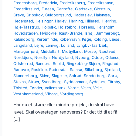
Fredensborg
,
Fredericia
,
Frederiksberg
,
Frederikshavn
,
Frederikssund
,
Furesø
,
Gentofte
,
Gladsaxe
,
Glostrup
,
Greve
,
Gribskov
,
Guldborgsund
,
Haderslev
,
Halsnæs
,
Hedensted
,
Helsingør
,
Herlev
,
Herning
,
Hillerød
,
Hjørring
,
Høje-Taastrup
,
Holbæk
,
Holstebro
,
Horsens
,
Hørsholm
,
Hovedstaden
,
Hvidovre
,
Ikast-Brande
,
Ishøj
,
Jammerbugt
,
Kalundborg
,
Kerteminde
,
København
,
Køge
,
Kolding
,
Læsø
,
Langeland
,
Lejre
,
Lemvig
,
Lolland
,
Lyngby-Taarbæk
,
Mariagerfjord
,
Middelfart
,
Midtjylland
,
Morsø
,
Næstved
,
Norddjurs
,
Nordfyn
,
Nordjylland
,
Nyborg
,
Odder
,
Odense
,
Odsherred
,
Randers
,
Rebild
,
Ringkøbing-Skjern
,
Ringsted
,
Rødovre
,
Roskilde
,
Rudersdal
,
Samsø
,
Silkeborg
,
Sjælland
,
Skanderborg
,
Skive
,
Slagelse
,
Solrød
,
Sønderborg
,
Sorø
,
Stevns
,
Struer
,
Svendborg
,
Syddanmark
,
Syddjurs
,
Tårnby
,
Thisted
,
Tønder
,
Vallensbæk
,
Varde
,
Vejen
,
Vejle
,
Vesthimmerland
,
Viborg
,
Vordingborg
Har du et større eller mindre projekt, du skal have
lavet. Skal overetagen renoveres? Er det tid til at få
[…]