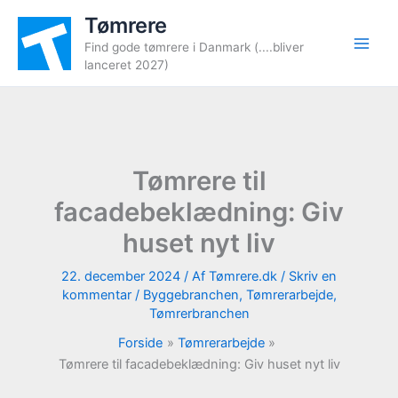
Gå
Tømrere
til
Find gode tømrere i Danmark (....bliver
indholdet
lanceret 2027)
Tømrere til
facadebeklædning: Giv
huset nyt liv
22. december 2024
/ Af
Tømrere.dk
/
Skriv en
kommentar
/
Byggebranchen
,
Tømrerarbejde
,
Tømrerbranchen
Forside
Tømrerarbejde
Tømrere til facadebeklædning: Giv huset nyt liv