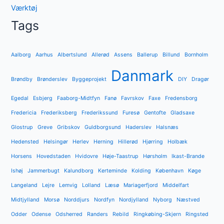
Værktøj
Tags
Aalborg
Aarhus
Albertslund
Allerød
Assens
Ballerup
Billund
Bornholm
Danmark
Brøndby
Brønderslev
Byggeprojekt
DIY
Dragør
Egedal
Esbjerg
Faaborg-Midtfyn
Fanø
Favrskov
Faxe
Fredensborg
Fredericia
Frederiksberg
Frederikssund
Furesø
Gentofte
Gladsaxe
Glostrup
Greve
Gribskov
Guldborgsund
Haderslev
Halsnæs
Hedensted
Helsingør
Herlev
Herning
Hillerød
Hjørring
Holbæk
Horsens
Hovedstaden
Hvidovre
Høje-Taastrup
Hørsholm
Ikast-Brande
Ishøj
Jammerbugt
Kalundborg
Kerteminde
Kolding
København
Køge
Langeland
Lejre
Lemvig
Lolland
Læsø
Mariagerfjord
Middelfart
Midtjylland
Morsø
Norddjurs
Nordfyn
Nordjylland
Nyborg
Næstved
Odder
Odense
Odsherred
Randers
Rebild
Ringkøbing-Skjern
Ringsted