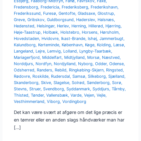
Esbjerg
,
Faaborg-Midtfyn
,
Fanø
,
Favrskov
,
Faxe
,
Fredensborg
,
Fredericia
,
Frederiksberg
,
Frederikshavn
,
Frederikssund
,
Furesø
,
Gentofte
,
Gladsaxe
,
Glostrup
,
Greve
,
Gribskov
,
Guldborgsund
,
Haderslev
,
Halsnæs
,
Hedensted
,
Helsingør
,
Herlev
,
Herning
,
Hillerød
,
Hjørring
,
Høje-Taastrup
,
Holbæk
,
Holstebro
,
Horsens
,
Hørsholm
,
Hovedstaden
,
Hvidovre
,
Ikast-Brande
,
Ishøj
,
Jammerbugt
,
Kalundborg
,
Kerteminde
,
København
,
Køge
,
Kolding
,
Læsø
,
Langeland
,
Lejre
,
Lemvig
,
Lolland
,
Lyngby-Taarbæk
,
Mariagerfjord
,
Middelfart
,
Midtjylland
,
Morsø
,
Næstved
,
Norddjurs
,
Nordfyn
,
Nordjylland
,
Nyborg
,
Odder
,
Odense
,
Odsherred
,
Randers
,
Rebild
,
Ringkøbing-Skjern
,
Ringsted
,
Rødovre
,
Roskilde
,
Rudersdal
,
Samsø
,
Silkeborg
,
Sjælland
,
Skanderborg
,
Skive
,
Slagelse
,
Solrød
,
Sønderborg
,
Sorø
,
Stevns
,
Struer
,
Svendborg
,
Syddanmark
,
Syddjurs
,
Tårnby
,
Thisted
,
Tønder
,
Vallensbæk
,
Varde
,
Vejen
,
Vejle
,
Vesthimmerland
,
Viborg
,
Vordingborg
Det kan være svært at afgøre om det lige præcis er
en tømrer eller en anden slags håndværker man har
[…]