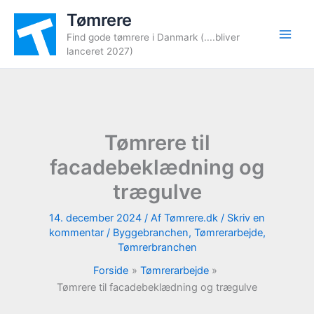
Gå
Tømrere
til
Find gode tømrere i Danmark (....bliver
indholdet
lanceret 2027)
Tømrere til
facadebeklædning og
trægulve
14. december 2024
/ Af
Tømrere.dk
/
Skriv en
kommentar
/
Byggebranchen
,
Tømrerarbejde
,
Tømrerbranchen
Forside
Tømrerarbejde
Tømrere til facadebeklædning og trægulve