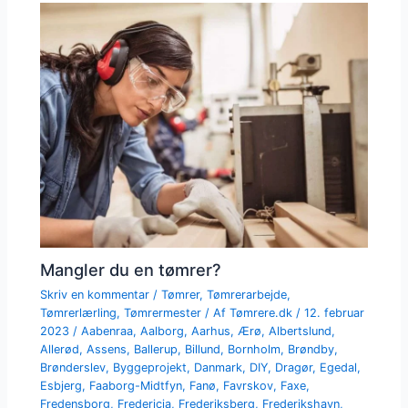
Mangler du en tømrer?
Skriv en kommentar
/
Tømrer
,
Tømrerarbejde
,
Tømrerlærling
,
Tømrermester
/ Af
Tømrere.dk
/
12. februar
2023
/
Aabenraa
,
Aalborg
,
Aarhus
,
Ærø
,
Albertslund
,
Allerød
,
Assens
,
Ballerup
,
Billund
,
Bornholm
,
Brøndby
,
Brønderslev
,
Byggeprojekt
,
Danmark
,
DIY
,
Dragør
,
Egedal
,
Esbjerg
,
Faaborg-Midtfyn
,
Fanø
,
Favrskov
,
Faxe
,
Fredensborg
,
Fredericia
,
Frederiksberg
,
Frederikshavn
,