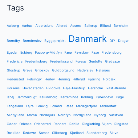
Tags
Aalborg
Aarhus
Albertslund
Allerød
Assens
Ballerup
Billund
Bornholm
Danmark
Brøndby
Brønderslev
Byggeprojekt
DIY
Dragør
Egedal
Esbjerg
Faaborg-Midtfyn
Fanø
Favrskov
Faxe
Fredensborg
Fredericia
Frederiksberg
Frederikssund
Furesø
Gentofte
Gladsaxe
Glostrup
Greve
Gribskov
Guldborgsund
Haderslev
Halsnæs
Hedensted
Helsingør
Herlev
Herning
Hillerød
Hjørring
Holbæk
Horsens
Hovedstaden
Hvidovre
Høje-Taastrup
Hørsholm
Ikast-Brande
Ishøj
Jammerbugt
Kalundborg
Kerteminde
Kolding
København
Køge
Langeland
Lejre
Lemvig
Lolland
Læsø
Mariagerfjord
Middelfart
Midtjylland
Morsø
Norddjurs
Nordfyn
Nordjylland
Nyborg
Næstved
Odder
Odense
Odsherred
Randers
Rebild
Ringkøbing-Skjern
Ringsted
Roskilde
Rødovre
Samsø
Silkeborg
Sjælland
Skanderborg
Skive