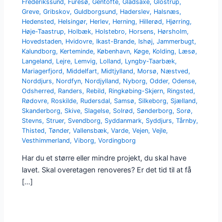
Frederikssund
,
Furesø
,
Gentofte
,
Gladsaxe
,
Glostrup
,
Greve
,
Gribskov
,
Guldborgsund
,
Haderslev
,
Halsnæs
,
Hedensted
,
Helsingør
,
Herlev
,
Herning
,
Hillerød
,
Hjørring
,
Høje-Taastrup
,
Holbæk
,
Holstebro
,
Horsens
,
Hørsholm
,
Hovedstaden
,
Hvidovre
,
Ikast-Brande
,
Ishøj
,
Jammerbugt
,
Kalundborg
,
Kerteminde
,
København
,
Køge
,
Kolding
,
Læsø
,
Langeland
,
Lejre
,
Lemvig
,
Lolland
,
Lyngby-Taarbæk
,
Mariagerfjord
,
Middelfart
,
Midtjylland
,
Morsø
,
Næstved
,
Norddjurs
,
Nordfyn
,
Nordjylland
,
Nyborg
,
Odder
,
Odense
,
Odsherred
,
Randers
,
Rebild
,
Ringkøbing-Skjern
,
Ringsted
,
Rødovre
,
Roskilde
,
Rudersdal
,
Samsø
,
Silkeborg
,
Sjælland
,
Skanderborg
,
Skive
,
Slagelse
,
Solrød
,
Sønderborg
,
Sorø
,
Stevns
,
Struer
,
Svendborg
,
Syddanmark
,
Syddjurs
,
Tårnby
,
Thisted
,
Tønder
,
Vallensbæk
,
Varde
,
Vejen
,
Vejle
,
Vesthimmerland
,
Viborg
,
Vordingborg
Har du et større eller mindre projekt, du skal have
lavet. Skal overetagen renoveres? Er det tid til at få
[…]