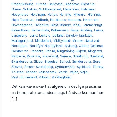
Frederikssund
,
Furesø
,
Gentofte
,
Gladsaxe
,
Glostrup
,
Greve
,
Gribskov
,
Guldborgsund
,
Haderslev
,
Halsnæs
,
Hedensted
,
Helsingør
,
Herlev
,
Herning
,
Hillerød
,
Hjørring
,
Høje-Taastrup
,
Holbæk
,
Holstebro
,
Horsens
,
Hørsholm
,
Hovedstaden
,
Hvidovre
,
Ikast-Brande
,
Ishøj
,
Jammerbugt
,
Kalundborg
,
Kerteminde
,
København
,
Køge
,
Kolding
,
Læsø
,
Langeland
,
Lejre
,
Lemvig
,
Lolland
,
Lyngby-Taarbæk
,
Mariagerfjord
,
Middelfart
,
Midtjylland
,
Morsø
,
Næstved
,
Norddjurs
,
Nordfyn
,
Nordjylland
,
Nyborg
,
Odder
,
Odense
,
Odsherred
,
Randers
,
Rebild
,
Ringkøbing-Skjern
,
Ringsted
,
Rødovre
,
Roskilde
,
Rudersdal
,
Samsø
,
Silkeborg
,
Sjælland
,
Skanderborg
,
Skive
,
Slagelse
,
Solrød
,
Sønderborg
,
Sorø
,
Stevns
,
Struer
,
Svendborg
,
Syddanmark
,
Syddjurs
,
Tårnby
,
Thisted
,
Tønder
,
Vallensbæk
,
Varde
,
Vejen
,
Vejle
,
Vesthimmerland
,
Viborg
,
Vordingborg
Det kan være svært at afgøre om det lige præcis er
en tømrer eller en anden slags håndværker man har
[…]