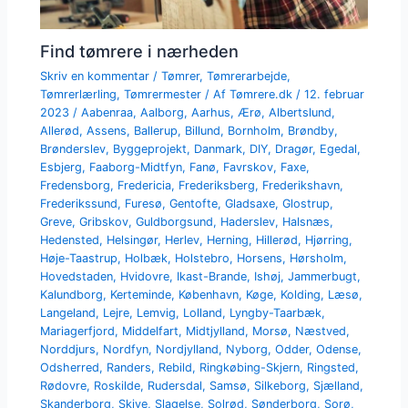
Find tømrere i nærheden
Skriv en kommentar
/
Tømrer
,
Tømrerarbejde
,
Tømrerlærling
,
Tømrermester
/ Af
Tømrere.dk
/
12. februar
2023
/
Aabenraa
,
Aalborg
,
Aarhus
,
Ærø
,
Albertslund
,
Allerød
,
Assens
,
Ballerup
,
Billund
,
Bornholm
,
Brøndby
,
Brønderslev
,
Byggeprojekt
,
Danmark
,
DIY
,
Dragør
,
Egedal
,
Esbjerg
,
Faaborg-Midtfyn
,
Fanø
,
Favrskov
,
Faxe
,
Fredensborg
,
Fredericia
,
Frederiksberg
,
Frederikshavn
,
Frederikssund
,
Furesø
,
Gentofte
,
Gladsaxe
,
Glostrup
,
Greve
,
Gribskov
,
Guldborgsund
,
Haderslev
,
Halsnæs
,
Hedensted
,
Helsingør
,
Herlev
,
Herning
,
Hillerød
,
Hjørring
,
Høje-Taastrup
,
Holbæk
,
Holstebro
,
Horsens
,
Hørsholm
,
Hovedstaden
,
Hvidovre
,
Ikast-Brande
,
Ishøj
,
Jammerbugt
,
Kalundborg
,
Kerteminde
,
København
,
Køge
,
Kolding
,
Læsø
,
Langeland
,
Lejre
,
Lemvig
,
Lolland
,
Lyngby-Taarbæk
,
Mariagerfjord
,
Middelfart
,
Midtjylland
,
Morsø
,
Næstved
,
Norddjurs
,
Nordfyn
,
Nordjylland
,
Nyborg
,
Odder
,
Odense
,
Odsherred
,
Randers
,
Rebild
,
Ringkøbing-Skjern
,
Ringsted
,
Rødovre
,
Roskilde
,
Rudersdal
,
Samsø
,
Silkeborg
,
Sjælland
,
Skanderborg
,
Skive
,
Slagelse
,
Solrød
,
Sønderborg
,
Sorø
,