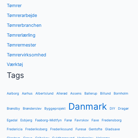
Tømrer
Tømrerarbejde
Tømrerbranchen
Tømrerlærling
Tømrermester
Tømrervirksomhed
Værktøj
Tags
Aalborg
Aarhus
Albertslund
Allerød
Assens
Ballerup
Billund
Bornholm
Danmark
Brøndby
Brønderslev
Byggeprojekt
DIY
Dragør
Egedal
Esbjerg
Faaborg-Midtfyn
Fanø
Favrskov
Faxe
Fredensborg
Fredericia
Frederiksberg
Frederikssund
Furesø
Gentofte
Gladsaxe