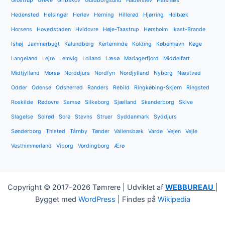
Glostrup
Greve
Gribskov
Guldborgsund
Haderslev
Halsnæs
Hedensted
Helsingør
Herlev
Herning
Hillerød
Hjørring
Holbæk
Horsens
Hovedstaden
Hvidovre
Høje-Taastrup
Hørsholm
Ikast-Brande
Ishøj
Jammerbugt
Kalundborg
Kerteminde
Kolding
København
Køge
Langeland
Lejre
Lemvig
Lolland
Læsø
Mariagerfjord
Middelfart
Midtjylland
Morsø
Norddjurs
Nordfyn
Nordjylland
Nyborg
Næstved
Odder
Odense
Odsherred
Randers
Rebild
Ringkøbing-Skjern
Ringsted
Roskilde
Rødovre
Samsø
Silkeborg
Sjælland
Skanderborg
Skive
Slagelse
Solrød
Sorø
Stevns
Struer
Syddanmark
Syddjurs
Sønderborg
Thisted
Tårnby
Tønder
Vallensbæk
Varde
Vejen
Vejle
Vesthimmerland
Viborg
Vordingborg
Ærø
Copyright © 2017-2026 Tømrere | Udviklet af
WEBBUREAU
|
Bygget med
WordPress
| Findes på
Wikipedia