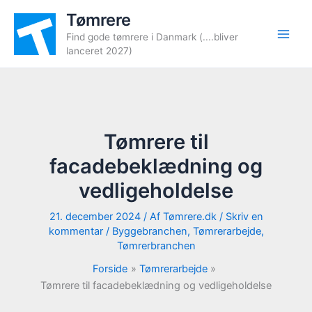
Gå
Tømrere
til
Find gode tømrere i Danmark (....bliver
indholdet
lanceret 2027)
Tømrere til
facadebeklædning og
vedligeholdelse
21. december 2024
/ Af
Tømrere.dk
/
Skriv en
kommentar
/
Byggebranchen
,
Tømrerarbejde
,
Tømrerbranchen
Forside
Tømrerarbejde
Tømrere til facadebeklædning og vedligeholdelse