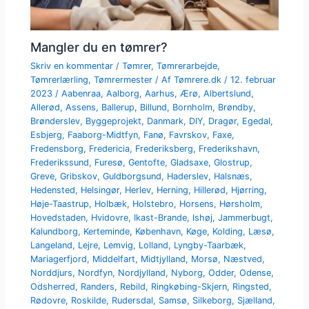
Mangler du en tømrer?
Skriv en kommentar
/
Tømrer
,
Tømrerarbejde
,
Tømrerlærling
,
Tømrermester
/ Af
Tømrere.dk
/
12. februar
2023
/
Aabenraa
,
Aalborg
,
Aarhus
,
Ærø
,
Albertslund
,
Allerød
,
Assens
,
Ballerup
,
Billund
,
Bornholm
,
Brøndby
,
Brønderslev
,
Byggeprojekt
,
Danmark
,
DIY
,
Dragør
,
Egedal
,
Esbjerg
,
Faaborg-Midtfyn
,
Fanø
,
Favrskov
,
Faxe
,
Fredensborg
,
Fredericia
,
Frederiksberg
,
Frederikshavn
,
Frederikssund
,
Furesø
,
Gentofte
,
Gladsaxe
,
Glostrup
,
Greve
,
Gribskov
,
Guldborgsund
,
Haderslev
,
Halsnæs
,
Hedensted
,
Helsingør
,
Herlev
,
Herning
,
Hillerød
,
Hjørring
,
Høje-Taastrup
,
Holbæk
,
Holstebro
,
Horsens
,
Hørsholm
,
Hovedstaden
,
Hvidovre
,
Ikast-Brande
,
Ishøj
,
Jammerbugt
,
Kalundborg
,
Kerteminde
,
København
,
Køge
,
Kolding
,
Læsø
,
Langeland
,
Lejre
,
Lemvig
,
Lolland
,
Lyngby-Taarbæk
,
Mariagerfjord
,
Middelfart
,
Midtjylland
,
Morsø
,
Næstved
,
Norddjurs
,
Nordfyn
,
Nordjylland
,
Nyborg
,
Odder
,
Odense
,
Odsherred
,
Randers
,
Rebild
,
Ringkøbing-Skjern
,
Ringsted
,
Rødovre
,
Roskilde
,
Rudersdal
,
Samsø
,
Silkeborg
,
Sjælland
,