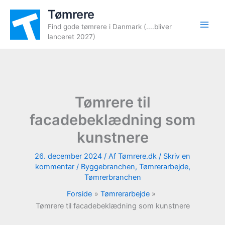
Gå
Tømrere
til
Find gode tømrere i Danmark (....bliver
indholdet
lanceret 2027)
Tømrere til
facadebeklædning som
kunstnere
26. december 2024
/ Af
Tømrere.dk
/
Skriv en
kommentar
/
Byggebranchen
,
Tømrerarbejde
,
Tømrerbranchen
Forside
Tømrerarbejde
Tømrere til facadebeklædning som kunstnere