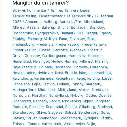
Mangler du en tømrer?
Skriv en kommentar
/
Tømrer
,
Tømrerarbejde
,
Tømrerlærling
,
Tømrermester
/ Af
Tømrere.dk
/
12. februar
2023
/
Aabenraa
,
Aalborg
,
Aarhus
,
Ærø
,
Albertslund
,
Allerød
,
Assens
,
Ballerup
,
Billund
,
Bornholm
,
Brøndby
,
Brønderslev
,
Byggeprojekt
,
Danmark
,
DIY
,
Dragør
,
Egedal
,
Esbjerg
,
Faaborg-Midtfyn
,
Fanø
,
Favrskov
,
Faxe
,
Fredensborg
,
Fredericia
,
Frederiksberg
,
Frederikshavn
,
Frederikssund
,
Furesø
,
Gentofte
,
Gladsaxe
,
Glostrup
,
Greve
,
Gribskov
,
Guldborgsund
,
Haderslev
,
Halsnæs
,
Hedensted
,
Helsingør
,
Herlev
,
Herning
,
Hillerød
,
Hjørring
,
Høje-Taastrup
,
Holbæk
,
Holstebro
,
Horsens
,
Hørsholm
,
Hovedstaden
,
Hvidovre
,
Ikast-Brande
,
Ishøj
,
Jammerbugt
,
Kalundborg
,
Kerteminde
,
København
,
Køge
,
Kolding
,
Læsø
,
Langeland
,
Lejre
,
Lemvig
,
Lolland
,
Lyngby-Taarbæk
,
Mariagerfjord
,
Middelfart
,
Midtjylland
,
Morsø
,
Næstved
,
Norddjurs
,
Nordfyn
,
Nordjylland
,
Nyborg
,
Odder
,
Odense
,
Odsherred
,
Randers
,
Rebild
,
Ringkøbing-Skjern
,
Ringsted
,
Rødovre
,
Roskilde
,
Rudersdal
,
Samsø
,
Silkeborg
,
Sjælland
,
Skanderborg
,
Skive
,
Slagelse
,
Solrød
,
Sønderborg
,
Sorø
,
Stevns
,
Struer
,
Svendborg
,
Syddanmark
,
Syddjurs
,
Tårnby
,
Thisted
,
Tønder
,
Vallensbæk
,
Varde
,
Vejen
,
Vejle
,