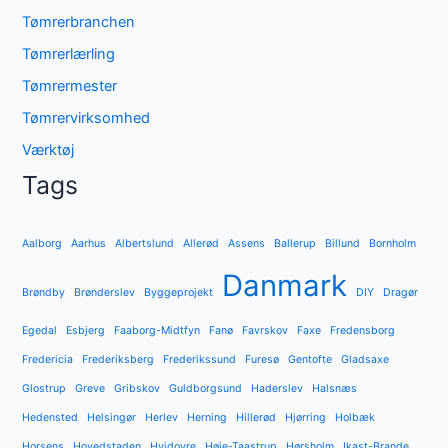
Tømrerbranchen
Tømrerlærling
Tømrermester
Tømrervirksomhed
Værktøj
Tags
Aalborg
Aarhus
Albertslund
Allerød
Assens
Ballerup
Billund
Bornholm
Danmark
Brøndby
Brønderslev
Byggeprojekt
DIY
Dragør
Egedal
Esbjerg
Faaborg-Midtfyn
Fanø
Favrskov
Faxe
Fredensborg
Fredericia
Frederiksberg
Frederikssund
Furesø
Gentofte
Gladsaxe
Glostrup
Greve
Gribskov
Guldborgsund
Haderslev
Halsnæs
Hedensted
Helsingør
Herlev
Herning
Hillerød
Hjørring
Holbæk
Horsens
Hovedstaden
Hvidovre
Høje-Taastrup
Hørsholm
Ikast-Brande