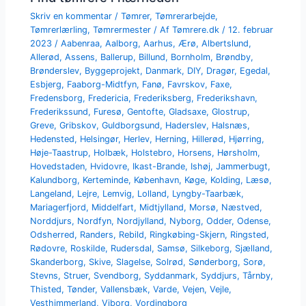
Skriv en kommentar
/
Tømrer
,
Tømrerarbejde
,
Tømrerlærling
,
Tømrermester
/ Af
Tømrere.dk
/
12. februar
2023
/
Aabenraa
,
Aalborg
,
Aarhus
,
Ærø
,
Albertslund
,
Allerød
,
Assens
,
Ballerup
,
Billund
,
Bornholm
,
Brøndby
,
Brønderslev
,
Byggeprojekt
,
Danmark
,
DIY
,
Dragør
,
Egedal
,
Esbjerg
,
Faaborg-Midtfyn
,
Fanø
,
Favrskov
,
Faxe
,
Fredensborg
,
Fredericia
,
Frederiksberg
,
Frederikshavn
,
Frederikssund
,
Furesø
,
Gentofte
,
Gladsaxe
,
Glostrup
,
Greve
,
Gribskov
,
Guldborgsund
,
Haderslev
,
Halsnæs
,
Hedensted
,
Helsingør
,
Herlev
,
Herning
,
Hillerød
,
Hjørring
,
Høje-Taastrup
,
Holbæk
,
Holstebro
,
Horsens
,
Hørsholm
,
Hovedstaden
,
Hvidovre
,
Ikast-Brande
,
Ishøj
,
Jammerbugt
,
Kalundborg
,
Kerteminde
,
København
,
Køge
,
Kolding
,
Læsø
,
Langeland
,
Lejre
,
Lemvig
,
Lolland
,
Lyngby-Taarbæk
,
Mariagerfjord
,
Middelfart
,
Midtjylland
,
Morsø
,
Næstved
,
Norddjurs
,
Nordfyn
,
Nordjylland
,
Nyborg
,
Odder
,
Odense
,
Odsherred
,
Randers
,
Rebild
,
Ringkøbing-Skjern
,
Ringsted
,
Rødovre
,
Roskilde
,
Rudersdal
,
Samsø
,
Silkeborg
,
Sjælland
,
Skanderborg
,
Skive
,
Slagelse
,
Solrød
,
Sønderborg
,
Sorø
,
Stevns
,
Struer
,
Svendborg
,
Syddanmark
,
Syddjurs
,
Tårnby
,
Thisted
,
Tønder
,
Vallensbæk
,
Varde
,
Vejen
,
Vejle
,
Vesthimmerland
,
Viborg
,
Vordingborg