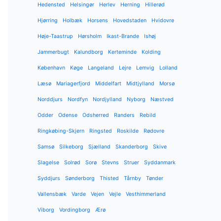
Hedensted
Helsingør
Herlev
Herning
Hillerød
Hjørring
Holbæk
Horsens
Hovedstaden
Hvidovre
Høje-Taastrup
Hørsholm
Ikast-Brande
Ishøj
Jammerbugt
Kalundborg
Kerteminde
Kolding
København
Køge
Langeland
Lejre
Lemvig
Lolland
Læsø
Mariagerfjord
Middelfart
Midtjylland
Morsø
Norddjurs
Nordfyn
Nordjylland
Nyborg
Næstved
Odder
Odense
Odsherred
Randers
Rebild
Ringkøbing-Skjern
Ringsted
Roskilde
Rødovre
Samsø
Silkeborg
Sjælland
Skanderborg
Skive
Slagelse
Solrød
Sorø
Stevns
Struer
Syddanmark
Syddjurs
Sønderborg
Thisted
Tårnby
Tønder
Vallensbæk
Varde
Vejen
Vejle
Vesthimmerland
Viborg
Vordingborg
Ærø