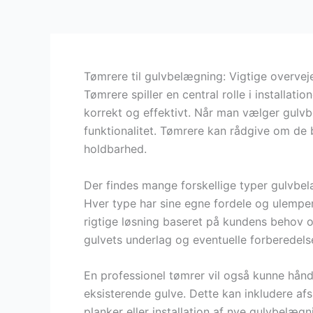
Tømrere til gulvbelægning: Vigtige overvej
Tømrere spiller en central rolle i installati
korrekt og effektivt. Når man vælger gulvbe
funktionalitet. Tømrere kan rådgive om de 
holdbarhed.
Der findes mange forskellige typer gulvbelæ
Hver type har sine egne fordele og ulempe
rigtige løsning baseret på kundens behov og
gulvets underlag og eventuelle forberedelser
En professionel tømrer vil også kunne håndt
eksisterende gulve. Dette kan inkludere afs
planker eller installation af nye gulvbelæg