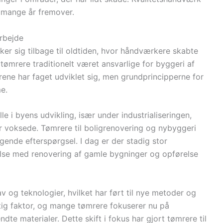
i mange år fremover.
arbejde
ker sig tilbage til oldtiden, hvor håndværkere skabte
tømrere traditionelt været ansvarlige for byggeri af
ene har faget udviklet sig, men grundprincipperne for
e.
le i byens udvikling, især under industrialiseringen,
r voksede. Tømrere til boligrenovering og nybyggeri
gende efterspørgsel. I dag er der stadig stor
delse med renovering af gamle bygninger og opførelse
 og teknologier, hvilket har ført til nye metoder og
tig faktor, og mange tømrere fokuserer nu på
te materialer. Dette skift i fokus har gjort tømrere til