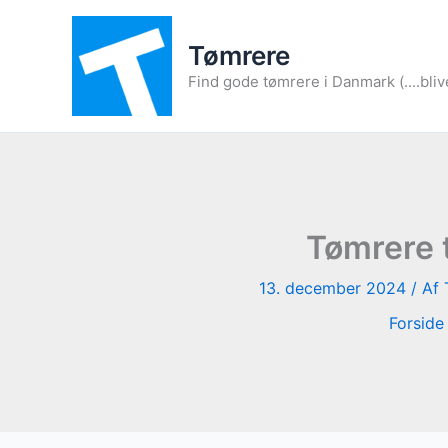
Gå
til
Tømrere
indholdet
Find gode tømrere i Danmark (....bliv
Tømrere t
13. december 2024
/ Af
Forside