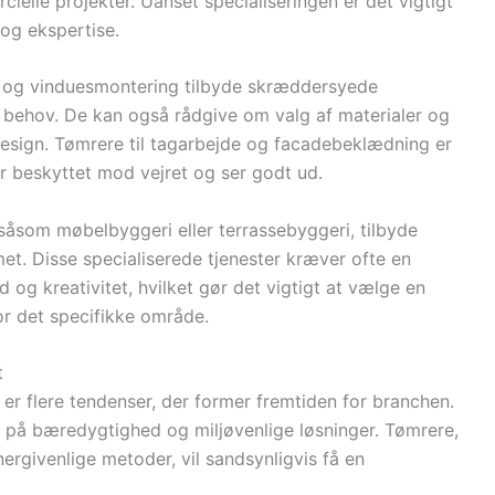
elle projekter. Uanset specialiseringen er det vigtigt
og ekspertise.
g og vinduesmontering tilbyde skræddersyede
ke behov. De kan også rådgive om valg af materialer og
design. Tømrere til tagarbejde og facadebeklædning er
 er beskyttet mod vejret og ser godt ud.
såsom møbelbyggeri eller terrassebyggeri, tilbyde
mmet. Disse specialiserede tjenester kræver ofte en
g kreativitet, hvilket gør det vigtigt at vælge en
r det specifikke område.
t
 er flere tendenser, der former fremtiden for branchen.
 på bæredygtighed og miljøvenlige løsninger. Tømrere,
rgivenlige metoder, vil sandsynligvis få en