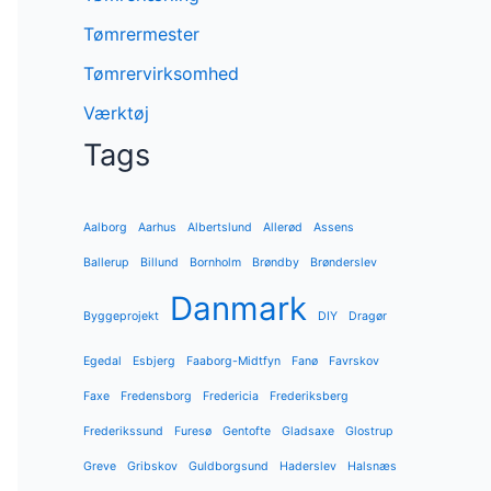
Tømrermester
Tømrervirksomhed
Værktøj
Tags
Aalborg
Aarhus
Albertslund
Allerød
Assens
Ballerup
Billund
Bornholm
Brøndby
Brønderslev
Danmark
Byggeprojekt
DIY
Dragør
Egedal
Esbjerg
Faaborg-Midtfyn
Fanø
Favrskov
Faxe
Fredensborg
Fredericia
Frederiksberg
Frederikssund
Furesø
Gentofte
Gladsaxe
Glostrup
Greve
Gribskov
Guldborgsund
Haderslev
Halsnæs