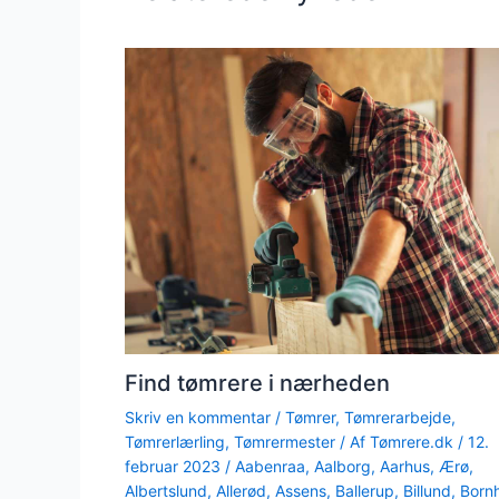
Find tømrere i nærheden
Skriv en kommentar
/
Tømrer
,
Tømrerarbejde
,
Tømrerlærling
,
Tømrermester
/ Af
Tømrere.dk
/
12.
februar 2023
/
Aabenraa
,
Aalborg
,
Aarhus
,
Ærø
,
Albertslund
,
Allerød
,
Assens
,
Ballerup
,
Billund
,
Born