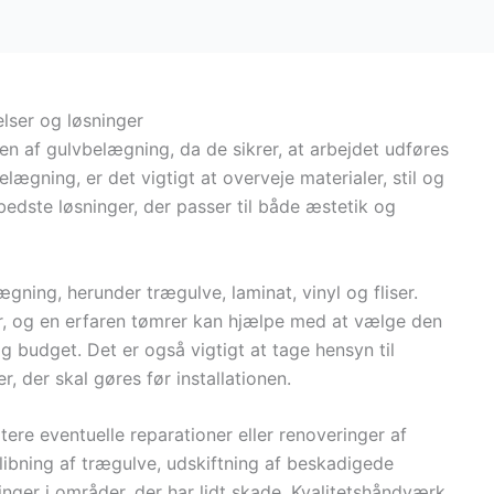
elser og løsninger
onen af gulvbelægning, da de sikrer, at arbejdet udføres
lægning, er det vigtigt at overveje materialer, stil og
bedste løsninger, der passer til både æstetik og
gning, herunder trægulve, laminat, vinyl og fliser.
r, og en erfaren tømrer kan hjælpe med at vælge den
 budget. Det er også vigtigt at tage hensyn til
, der skal gøres før installationen.
ere eventuelle reparationer eller renoveringer af
libning af trægulve, udskiftning af beskadigede
ninger i områder, der har lidt skade. Kvalitetshåndværk