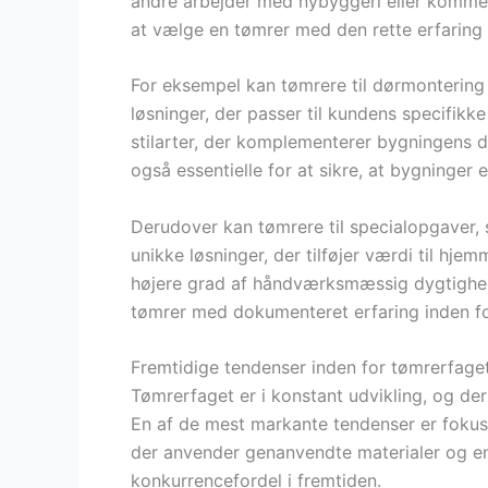
andre arbejder med nybyggeri eller kommerci
at vælge en tømrer med den rette erfaring 
For eksempel kan tømrere til dørmonterin
løsninger, der passer til kundens specifik
stilarter, der komplementerer bygningens 
også essentielle for at sikre, at bygninger
Derudover kan tømrere til specialopgaver, 
unikke løsninger, der tilføjer værdi til hje
højere grad af håndværksmæssig dygtighed o
tømrer med dokumenteret erfaring inden fo
Fremtidige tendenser inden for tømrerfage
Tømrerfaget er i konstant udvikling, og der
En af de mest markante tendenser er fokus
der anvender genanvendte materialer og ene
konkurrencefordel i fremtiden.