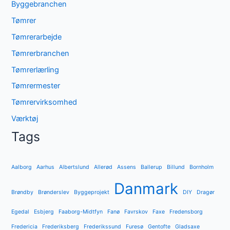
Byggebranchen
Tømrer
Tømrerarbejde
Tømrerbranchen
Tømrerlærling
Tømrermester
Tømrervirksomhed
Værktøj
Tags
Aalborg
Aarhus
Albertslund
Allerød
Assens
Ballerup
Billund
Bornholm
Danmark
Brøndby
Brønderslev
Byggeprojekt
DIY
Dragør
Egedal
Esbjerg
Faaborg-Midtfyn
Fanø
Favrskov
Faxe
Fredensborg
Fredericia
Frederiksberg
Frederikssund
Furesø
Gentofte
Gladsaxe