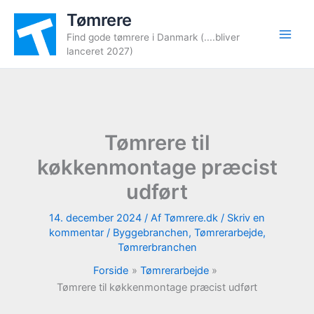
Gå
Tømrere
til
Find gode tømrere i Danmark (....bliver
indholdet
lanceret 2027)
Tømrere til
køkkenmontage præcist
udført
14. december 2024
/ Af
Tømrere.dk
/
Skriv en
kommentar
/
Byggebranchen
,
Tømrerarbejde
,
Tømrerbranchen
Forside
Tømrerarbejde
Tømrere til køkkenmontage præcist udført