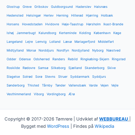
Glostrup
Greve
Gribskov
Guldborgsund
Haderslev
Halsnæs
Hedensted
Helsingør
Herlev
Herning
Hillerød
Hjørring
Holbæk
Horsens
Hovedstaden
Hvidovre
Høje-Taastrup
Hørsholm
Ikast-Brande
Ishøj
Jammerbugt
Kalundborg
Kerteminde
Kolding
København
Køge
Langeland
Lejre
Lemvig
Lolland
Læsø
Mariagerfjord
Middelfart
Midtjylland
Morsø
Norddjurs
Nordfyn
Nordjylland
Nyborg
Næstved
Odder
Odense
Odsherred
Randers
Rebild
Ringkøbing-Skjern
Ringsted
Roskilde
Rødovre
Samsø
Silkeborg
Sjælland
Skanderborg
Skive
Slagelse
Solrød
Sorø
Stevns
Struer
Syddanmark
Syddjurs
Sønderborg
Thisted
Tårnby
Tønder
Vallensbæk
Varde
Vejen
Vejle
Vesthimmerland
Viborg
Vordingborg
Ærø
Copyright © 2017-2026 Tømrere | Udviklet af
WEBBUREAU
|
Bygget med
WordPress
| Findes på
Wikipedia