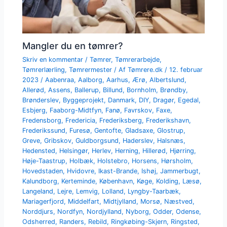
Mangler du en tømrer?
Skriv en kommentar
/
Tømrer
,
Tømrerarbejde
,
Tømrerlærling
,
Tømrermester
/ Af
Tømrere.dk
/
12. februar
2023
/
Aabenraa
,
Aalborg
,
Aarhus
,
Ærø
,
Albertslund
,
Allerød
,
Assens
,
Ballerup
,
Billund
,
Bornholm
,
Brøndby
,
Brønderslev
,
Byggeprojekt
,
Danmark
,
DIY
,
Dragør
,
Egedal
,
Esbjerg
,
Faaborg-Midtfyn
,
Fanø
,
Favrskov
,
Faxe
,
Fredensborg
,
Fredericia
,
Frederiksberg
,
Frederikshavn
,
Frederikssund
,
Furesø
,
Gentofte
,
Gladsaxe
,
Glostrup
,
Greve
,
Gribskov
,
Guldborgsund
,
Haderslev
,
Halsnæs
,
Hedensted
,
Helsingør
,
Herlev
,
Herning
,
Hillerød
,
Hjørring
,
Høje-Taastrup
,
Holbæk
,
Holstebro
,
Horsens
,
Hørsholm
,
Hovedstaden
,
Hvidovre
,
Ikast-Brande
,
Ishøj
,
Jammerbugt
,
Kalundborg
,
Kerteminde
,
København
,
Køge
,
Kolding
,
Læsø
,
Langeland
,
Lejre
,
Lemvig
,
Lolland
,
Lyngby-Taarbæk
,
Mariagerfjord
,
Middelfart
,
Midtjylland
,
Morsø
,
Næstved
,
Norddjurs
,
Nordfyn
,
Nordjylland
,
Nyborg
,
Odder
,
Odense
,
Odsherred
,
Randers
,
Rebild
,
Ringkøbing-Skjern
,
Ringsted
,