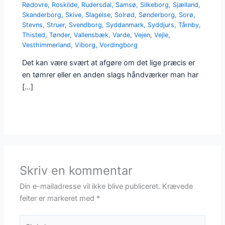
Rødovre
,
Roskilde
,
Rudersdal
,
Samsø
,
Silkeborg
,
Sjælland
,
Skanderborg
,
Skive
,
Slagelse
,
Solrød
,
Sønderborg
,
Sorø
,
Stevns
,
Struer
,
Svendborg
,
Syddanmark
,
Syddjurs
,
Tårnby
,
Thisted
,
Tønder
,
Vallensbæk
,
Varde
,
Vejen
,
Vejle
,
Vesthimmerland
,
Viborg
,
Vordingborg
Det kan være svært at afgøre om det lige præcis er
en tømrer eller en anden slags håndværker man har
[…]
Skriv en kommentar
Din e-mailadresse vil ikke blive publiceret.
Krævede
felter er markeret med
*
Skriv