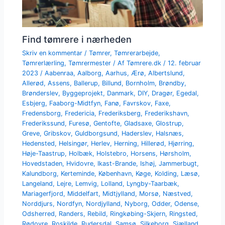
Find tømrere i nærheden
Skriv en kommentar
/
Tømrer
,
Tømrerarbejde
,
Tømrerlærling
,
Tømrermester
/ Af
Tømrere.dk
/
12. februar
2023
/
Aabenraa
,
Aalborg
,
Aarhus
,
Ærø
,
Albertslund
,
Allerød
,
Assens
,
Ballerup
,
Billund
,
Bornholm
,
Brøndby
,
Brønderslev
,
Byggeprojekt
,
Danmark
,
DIY
,
Dragør
,
Egedal
,
Esbjerg
,
Faaborg-Midtfyn
,
Fanø
,
Favrskov
,
Faxe
,
Fredensborg
,
Fredericia
,
Frederiksberg
,
Frederikshavn
,
Frederikssund
,
Furesø
,
Gentofte
,
Gladsaxe
,
Glostrup
,
Greve
,
Gribskov
,
Guldborgsund
,
Haderslev
,
Halsnæs
,
Hedensted
,
Helsingør
,
Herlev
,
Herning
,
Hillerød
,
Hjørring
,
Høje-Taastrup
,
Holbæk
,
Holstebro
,
Horsens
,
Hørsholm
,
Hovedstaden
,
Hvidovre
,
Ikast-Brande
,
Ishøj
,
Jammerbugt
,
Kalundborg
,
Kerteminde
,
København
,
Køge
,
Kolding
,
Læsø
,
Langeland
,
Lejre
,
Lemvig
,
Lolland
,
Lyngby-Taarbæk
,
Mariagerfjord
,
Middelfart
,
Midtjylland
,
Morsø
,
Næstved
,
Norddjurs
,
Nordfyn
,
Nordjylland
,
Nyborg
,
Odder
,
Odense
,
Odsherred
,
Randers
,
Rebild
,
Ringkøbing-Skjern
,
Ringsted
,
Rødovre
,
Roskilde
,
Rudersdal
,
Samsø
,
Silkeborg
,
Sjælland
,