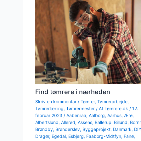
Find tømrere i nærheden
Skriv en kommentar
/
Tømrer
,
Tømrerarbejde
,
Tømrerlærling
,
Tømrermester
/ Af
Tømrere.dk
/
12.
februar 2023
/
Aabenraa
,
Aalborg
,
Aarhus
,
Ærø
,
Albertslund
,
Allerød
,
Assens
,
Ballerup
,
Billund
,
Born
Brøndby
,
Brønderslev
,
Byggeprojekt
,
Danmark
,
DI
Dragør
,
Egedal
,
Esbjerg
,
Faaborg-Midtfyn
,
Fanø
,