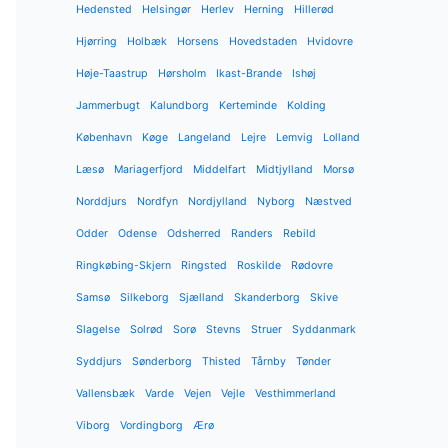
Hedensted
Helsingør
Herlev
Herning
Hillerød
Hjørring
Holbæk
Horsens
Hovedstaden
Hvidovre
Høje-Taastrup
Hørsholm
Ikast-Brande
Ishøj
Jammerbugt
Kalundborg
Kerteminde
Kolding
København
Køge
Langeland
Lejre
Lemvig
Lolland
Læsø
Mariagerfjord
Middelfart
Midtjylland
Morsø
Norddjurs
Nordfyn
Nordjylland
Nyborg
Næstved
Odder
Odense
Odsherred
Randers
Rebild
Ringkøbing-Skjern
Ringsted
Roskilde
Rødovre
Samsø
Silkeborg
Sjælland
Skanderborg
Skive
Slagelse
Solrød
Sorø
Stevns
Struer
Syddanmark
Syddjurs
Sønderborg
Thisted
Tårnby
Tønder
Vallensbæk
Varde
Vejen
Vejle
Vesthimmerland
Viborg
Vordingborg
Ærø