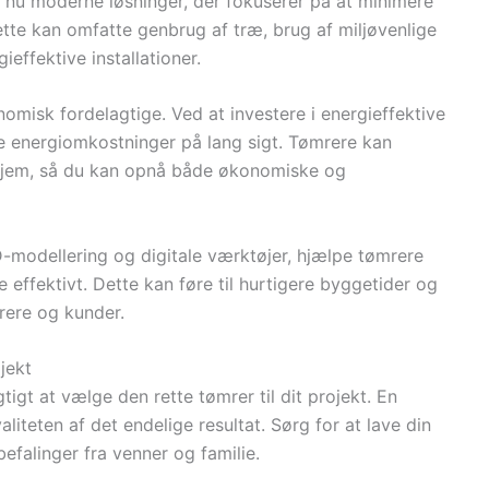
 nu moderne løsninger, der fokuserer på at minimere
tte kan omfatte genbrug af træ, brug af miljøvenlige
ieffektive installationer.
misk fordelagtige. Ved at investere i energieffektive
e energiomkostninger på lang sigt. Tømrere kan
t hjem, så du kan opnå både økonomiske og
modellering og digitale værktøjer, hjælpe tømrere
effektivt. Dette kan føre til hurtigere byggetider og
mrere og kunder.
jekt
igt at vælge den rette tømrer til dit projekt. En
aliteten af det endelige resultat. Sørg for at lave din
efalinger fra venner og familie.