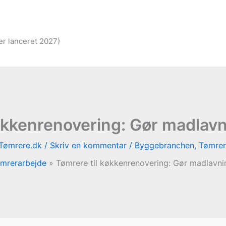
er lanceret 2027)
økkenrenovering: Gør madlav
Tømrere.dk
/
Skriv en kommentar
/
Byggebranchen
,
Tømrer
mrerarbejde
Tømrere til køkkenrenovering: Gør madlavni