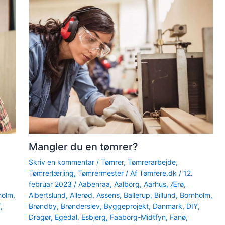
Mangler du en tømrer?
Skriv en kommentar
/
Tømrer
,
Tømrerarbejde
,
Tømrerlærling
,
Tømrermester
/ Af
Tømrere.dk
/
12.
februar 2023
/
Aabenraa
,
Aalborg
,
Aarhus
,
Ærø
,
holm
,
Albertslund
,
Allerød
,
Assens
,
Ballerup
,
Billund
,
Bornholm
,
Y
,
Brøndby
,
Brønderslev
,
Byggeprojekt
,
Danmark
,
DIY
,
Dragør
,
Egedal
,
Esbjerg
,
Faaborg-Midtfyn
,
Fanø
,