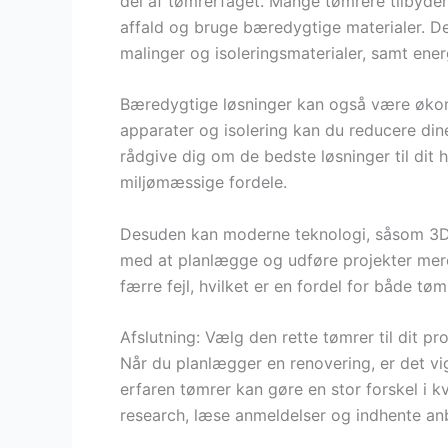
del af tømrerfaget. Mange tømrere tilbyder
affald og bruge bæredygtige materialer. De
malinger og isoleringsmaterialer, samt energ
Bæredygtige løsninger kan også være økono
apparater og isolering kan du reducere din
rådgive dig om de bedste løsninger til di
miljømæssige fordele.
Desuden kan moderne teknologi, såsom 3D-
med at planlægge og udføre projekter mere 
færre fejl, hvilket er en fordel for både tø
Afslutning: Vælg den rette tømrer til dit pro
Når du planlægger en renovering, er det vigt
erfaren tømrer kan gøre en stor forskel i kv
research, læse anmeldelser og indhente anb