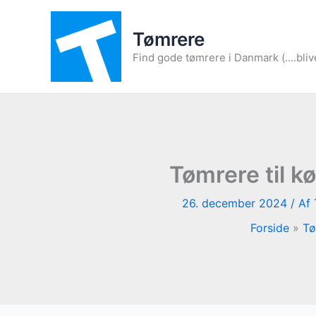
Gå
til
Tømrere
indholdet
Find gode tømrere i Danmark (....bliv
Tømrere til k
26. december 2024
/ Af
Forside
Tø