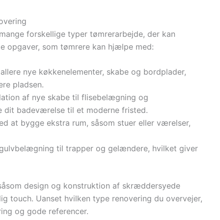
novering
 mange forskellige typer tømrerarbejde, der kan
ige opgaver, som tømrere kan hjælpe med:
tallere nye køkkenelementer, skabe og bordplader,
ere pladsen.
llation af nye skabe til flisebelægning og
 dit badeværelse til et moderne fristed.
d at bygge ekstra rum, såsom stuer eller værelser,
a gulvbelægning til trapper og gelændere, hvilket giver
 såsom design og konstruktion af skræddersyede
lig touch. Uanset hvilken type renovering du overvejer,
ring og gode referencer.