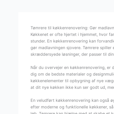
Tømrere til køkkenrenovering: Gør madlavn
Køkkenet er ofte hjertet i hjemmet, hvor f
stunder. En køkkenrenovering kan forvandle 
gør madlavningen sjovere. Tømrere spiller 
skræddersyede løsninger, der passer til di
Når du overvejer en køkkenrenovering, er d
dig om de bedste materialer og designmuli
køkkenelementer til opbygning af nye vægge
at dit nye køkken ikke kun ser godt ud, men
En veludført køkkenrenovering kan også øge
efter moderne og funktionelle køkkener, så 
løb. Tømrere kan hjælpe med at skabe et kø