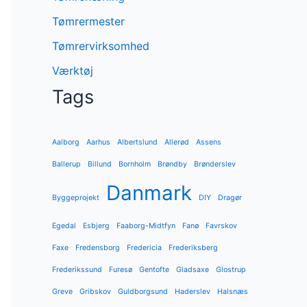
Tømrermester
Tømrervirksomhed
Værktøj
Tags
Aalborg
Aarhus
Albertslund
Allerød
Assens
Ballerup
Billund
Bornholm
Brøndby
Brønderslev
Danmark
Byggeprojekt
DIY
Dragør
Egedal
Esbjerg
Faaborg-Midtfyn
Fanø
Favrskov
Faxe
Fredensborg
Fredericia
Frederiksberg
Frederikssund
Furesø
Gentofte
Gladsaxe
Glostrup
Greve
Gribskov
Guldborgsund
Haderslev
Halsnæs