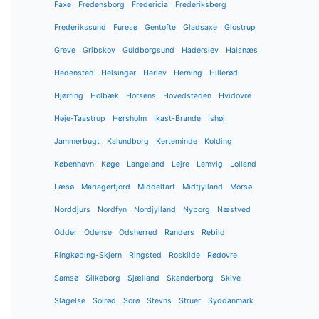
Faxe
Fredensborg
Fredericia
Frederiksberg
Frederikssund
Furesø
Gentofte
Gladsaxe
Glostrup
Greve
Gribskov
Guldborgsund
Haderslev
Halsnæs
Hedensted
Helsingør
Herlev
Herning
Hillerød
Hjørring
Holbæk
Horsens
Hovedstaden
Hvidovre
Høje-Taastrup
Hørsholm
Ikast-Brande
Ishøj
Jammerbugt
Kalundborg
Kerteminde
Kolding
København
Køge
Langeland
Lejre
Lemvig
Lolland
Læsø
Mariagerfjord
Middelfart
Midtjylland
Morsø
Norddjurs
Nordfyn
Nordjylland
Nyborg
Næstved
Odder
Odense
Odsherred
Randers
Rebild
Ringkøbing-Skjern
Ringsted
Roskilde
Rødovre
Samsø
Silkeborg
Sjælland
Skanderborg
Skive
Slagelse
Solrød
Sorø
Stevns
Struer
Syddanmark