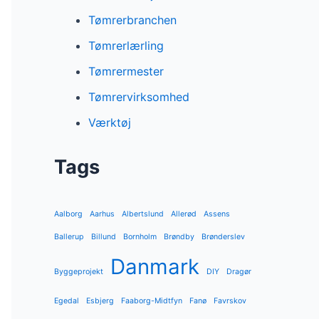
Tømrerbranchen
Tømrerlærling
Tømrermester
Tømrervirksomhed
Værktøj
Tags
Aalborg
Aarhus
Albertslund
Allerød
Assens
Ballerup
Billund
Bornholm
Brøndby
Brønderslev
Danmark
Byggeprojekt
DIY
Dragør
Egedal
Esbjerg
Faaborg-Midtfyn
Fanø
Favrskov