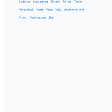
Syddjurs
Sønderborg
Thisted
Tårnby
Tønder
Vallensbæk
Varde
Vejen
Vejle
Vesthimmerland
Viborg
Vordingborg
Ærø