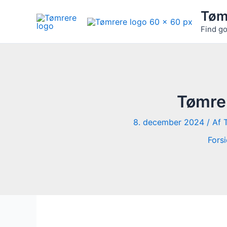
Gå
Tøm
til
Find go
indholdet
Tømrer
8. december 2024
/ Af
Fors