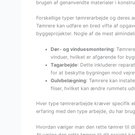
brugen af genanvendte materialer i konstru
Forskellige typer tømrerarbejde og deres 
Tømrere kan udføre en bred vifte af opgave
byggeprojekter. Nogle af de mest almindeli
Dør- og vinduesmontering
: Tømrere
vinduer, hvilket er afgørende for byg
Tagarbejde
: Dette inkluderer reparat
for at beskytte bygningen mod vejre
Gulvbelægning
: Tømrere kan install
fliser, hvilket kan ændre rummets ud
Hver type tømrerarbejde kræver specifik ek
erfaring med den type arbejde, du har brug
Hvordan vælger man den rette tømrer til di
At vælge den rette tømrer til dit projekt k