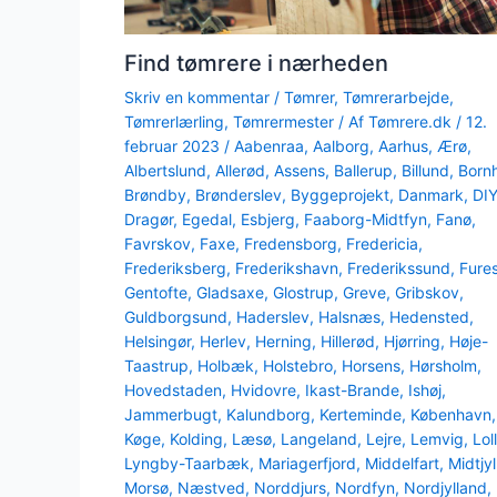
Find tømrere i nærheden
Skriv en kommentar
/
Tømrer
,
Tømrerarbejde
,
Tømrerlærling
,
Tømrermester
/ Af
Tømrere.dk
/
12.
februar 2023
/
Aabenraa
,
Aalborg
,
Aarhus
,
Ærø
,
Albertslund
,
Allerød
,
Assens
,
Ballerup
,
Billund
,
Born
Brøndby
,
Brønderslev
,
Byggeprojekt
,
Danmark
,
DI
Dragør
,
Egedal
,
Esbjerg
,
Faaborg-Midtfyn
,
Fanø
,
Favrskov
,
Faxe
,
Fredensborg
,
Fredericia
,
Frederiksberg
,
Frederikshavn
,
Frederikssund
,
Fure
Gentofte
,
Gladsaxe
,
Glostrup
,
Greve
,
Gribskov
,
Guldborgsund
,
Haderslev
,
Halsnæs
,
Hedensted
,
Helsingør
,
Herlev
,
Herning
,
Hillerød
,
Hjørring
,
Høje-
Taastrup
,
Holbæk
,
Holstebro
,
Horsens
,
Hørsholm
,
Hovedstaden
,
Hvidovre
,
Ikast-Brande
,
Ishøj
,
Jammerbugt
,
Kalundborg
,
Kerteminde
,
København
,
Køge
,
Kolding
,
Læsø
,
Langeland
,
Lejre
,
Lemvig
,
Lol
Lyngby-Taarbæk
,
Mariagerfjord
,
Middelfart
,
Midtjy
Morsø
,
Næstved
,
Norddjurs
,
Nordfyn
,
Nordjylland
,