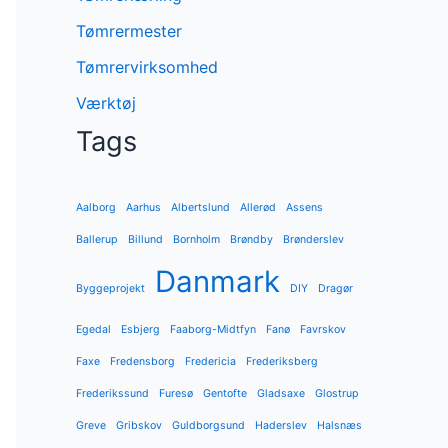
Tømrermester
Tømrervirksomhed
Værktøj
Tags
Aalborg
Aarhus
Albertslund
Allerød
Assens
Ballerup
Billund
Bornholm
Brøndby
Brønderslev
Danmark
Byggeprojekt
DIY
Dragør
Egedal
Esbjerg
Faaborg-Midtfyn
Fanø
Favrskov
Faxe
Fredensborg
Fredericia
Frederiksberg
Frederikssund
Furesø
Gentofte
Gladsaxe
Glostrup
Greve
Gribskov
Guldborgsund
Haderslev
Halsnæs