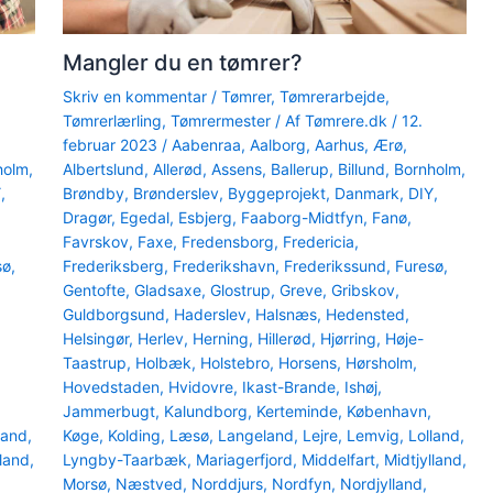
Mangler du en tømrer?
Skriv en kommentar
/
Tømrer
,
Tømrerarbejde
,
Tømrerlærling
,
Tømrermester
/ Af
Tømrere.dk
/
12.
februar 2023
/
Aabenraa
,
Aalborg
,
Aarhus
,
Ærø
,
holm
,
Albertslund
,
Allerød
,
Assens
,
Ballerup
,
Billund
,
Bornholm
,
Y
,
Brøndby
,
Brønderslev
,
Byggeprojekt
,
Danmark
,
DIY
,
Dragør
,
Egedal
,
Esbjerg
,
Faaborg-Midtfyn
,
Fanø
,
Favrskov
,
Faxe
,
Fredensborg
,
Fredericia
,
sø
,
Frederiksberg
,
Frederikshavn
,
Frederikssund
,
Furesø
,
Gentofte
,
Gladsaxe
,
Glostrup
,
Greve
,
Gribskov
,
Guldborgsund
,
Haderslev
,
Halsnæs
,
Hedensted
,
Helsingør
,
Herlev
,
Herning
,
Hillerød
,
Hjørring
,
Høje-
Taastrup
,
Holbæk
,
Holstebro
,
Horsens
,
Hørsholm
,
Hovedstaden
,
Hvidovre
,
Ikast-Brande
,
Ishøj
,
Jammerbugt
,
Kalundborg
,
Kerteminde
,
København
,
land
,
Køge
,
Kolding
,
Læsø
,
Langeland
,
Lejre
,
Lemvig
,
Lolland
,
lland
,
Lyngby-Taarbæk
,
Mariagerfjord
,
Middelfart
,
Midtjylland
,
Morsø
,
Næstved
,
Norddjurs
,
Nordfyn
,
Nordjylland
,