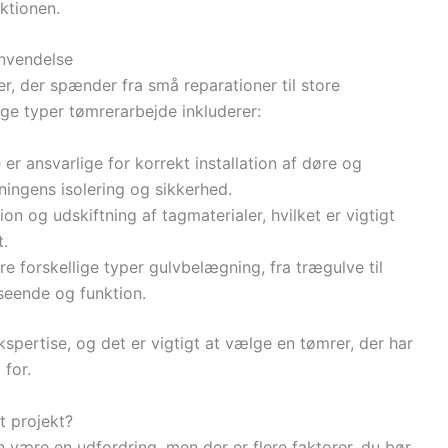
ktionen.
anvendelse
r, der spænder fra små reparationer til store
ge typer tømrerarbejde inkluderer:
 er ansvarlige for korrekt installation af døre og
ningens isolering og sikkerhed.
ion og udskiftning af tagmaterialer, hvilket er vigtigt
t.
ere forskellige typer gulvbelægning, fra trægulve til
seende og funktion.
spertise, og det er vigtigt at vælge en tømrer, der har
 for.
t projekt?
an være en udfordring, men der er flere faktorer, du bør