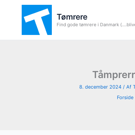
Gå
til
Tømrere
indholdet
Find gode tømrere i Danmark (....bliv
Tåmprerr
8. december 2024
/ Af
Forside