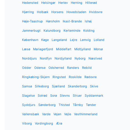
Hedensted
Helsingør
Herlev
Herning
Hillerød
Hjørring
Holbæk
Horsens
Hovedstaden
Hvidovre
Høje-Taastrup
Hørsholm
Ikast-Brande
Ishøj
Jammerbugt
Kalundborg
Kerteminde
Kolding
København
Køge
Langeland
Lejre
Lemvig
Lolland
Læsø
Mariagerfjord
Middelfart
Midtjylland
Morsø
Norddjurs
Nordfyn
Nordjylland
Nyborg
Næstved
Odder
Odense
Odsherred
Randers
Rebild
Ringkøbing-Skjern
Ringsted
Roskilde
Rødovre
Samsø
Silkeborg
Sjælland
Skanderborg
Skive
Slagelse
Solrød
Sorø
Stevns
Struer
Syddanmark
Syddjurs
Sønderborg
Thisted
Tårnby
Tønder
Vallensbæk
Varde
Vejen
Vejle
Vesthimmerland
Viborg
Vordingborg
Ærø