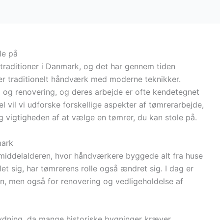
le på
raditioner i Danmark, og det har gennem tiden
erer traditionelt håndværk med moderne teknikker.
ri og renovering, og deres arbejde er ofte kendetegnet
el vil vi udforske forskellige aspekter af tømrerarbejde,
og vigtigheden af at vælge en tømrer, du kan stole på.
mark
l middelalderen, hvor håndværkere byggede alt fra huse
klet sig, har tømrerens rolle også ændret sig. I dag er
on, men også for renovering og vedligeholdelse af
ydning, da mange historiske bygninger kræver